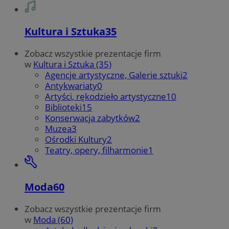
Kultura i Sztuka
35
Zobacz wszystkie prezentacje firm
w
Kultura i Sztuka (35)
Agencje artystyczne, Galerie sztuki
2
Antykwariaty
0
Artyści, rękodzieło artystyczne
10
Biblioteki
15
Konserwacja zabytków
2
Muzea
3
Ośrodki Kultury
2
Teatry, opery, filharmonie
1
Moda
60
Zobacz wszystkie prezentacje firm
w
Moda (60)