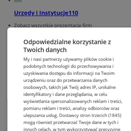
Urzędy i Instytucje
110
Zobacz wszystkie prezentacje firm
w
Urzędy i Instytucje (110)
Biura Poselskie i senatorskie
0
Odpowiedzialne korzystanie z
Cmentarze
0
Twoich danych
Dostawcy Mediów
0
Kościoły i Parafie
24
My i nasi partnerzy używamy plików cookie i
Policja
1
podobnych technologii do przechowywania i
Pomoc społeczna
1
uzyskiwania dostępu do informacji na Twoim
Pozostałe instytucje
1
urządzeniu oraz do przetwarzania danych
Sądy, prokuratury
3
Stowarzyszenia, Fundacje, Organizacje
59
osobowych, takich jak Twój adres IP, unikalne
Straż Miejska
1
identyfikatory i dane przeglądania, w celu
Straż Pożarna
1
wyświetlania spersonalizowanych reklam i treści,
Urząd Miasta
1
pomiaru reklam i treści, analizy odbiorców oraz
Urzędy Pocztowe
14
ulepszania usług.
Dostawcy stron trzecich (1845)
Urzędy Pracy
1
mogą również przetwarzać Twoje dane w tych i
Urzędy Skarbowe
1
innych celach, w tym wykorzystywać precyzyjne
Urzędy Stanu Cywilnego
1