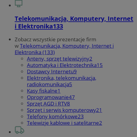
Telekomunikacja, Komputery, Internet
i Elektronika
133
Zobacz wszystkie prezentacje firm
w
Telekomunikacja, Komputery, Internet i
Elektronika (133)
Anteny, sprzęt telewizyjny
2
Automatyka i Elektrotechnika
15
Dostawcy Internetu
9
Elektronika, telekomunikacja,
radiokomunikacja
5
Kasy fiskalne
1
Oprogramowanie
47
Sprzęt AGD i RTV
8
Sprzęt i serwis komputerowy
21
Telefony komórkowe
23
Telewizje kablowe i satelitarne
2