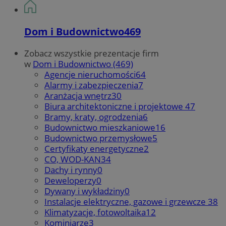
Dom i Budownictwo
469
Zobacz wszystkie prezentacje firm
w
Dom i Budownictwo (469)
Agencje nieruchomości
64
Alarmy i zabezpieczenia
7
Aranżacja wnętrz
30
Biura architektoniczne i projektowe
47
Bramy, kraty, ogrodzenia
6
Budownictwo mieszkaniowe
16
Budownictwo przemysłowe
5
Certyfikaty energetyczne
2
CO, WOD-KAN
34
Dachy i rynny
0
Deweloperzy
0
Dywany i wykładziny
0
Instalacje elektryczne, gazowe i grzewcze
38
Klimatyzacje, fotowoltaika
12
Kominiarze
3