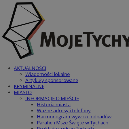
AKTUALNOŚCI
Wiadomości lokalne
Artykuły sponsorowane
KRYMINALNE
MIASTO
INFORMACJE O MIEŚCIE
Historia miasta
Ważne adresy i telefony
Harmonogram wywozu odpadów
Parafie i Msze Święte w Tychach
Rozkłady jazdy w Tychach