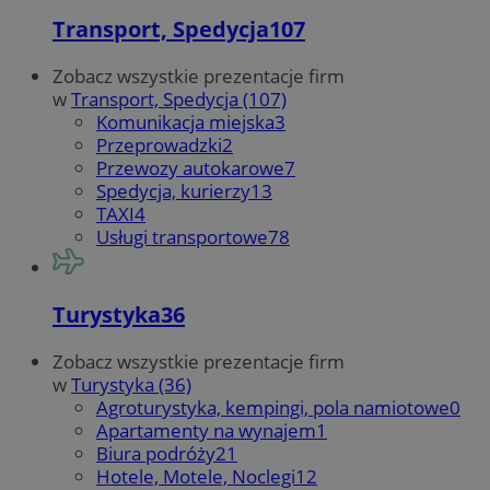
Transport, Spedycja
107
Zobacz wszystkie prezentacje firm
w
Transport, Spedycja (107)
Komunikacja miejska
3
Przeprowadzki
2
Przewozy autokarowe
7
Spedycja, kurierzy
13
TAXI
4
Usługi transportowe
78
Turystyka
36
Zobacz wszystkie prezentacje firm
w
Turystyka (36)
Agroturystyka, kempingi, pola namiotowe
0
Apartamenty na wynajem
1
Biura podróży
21
Hotele, Motele, Noclegi
12