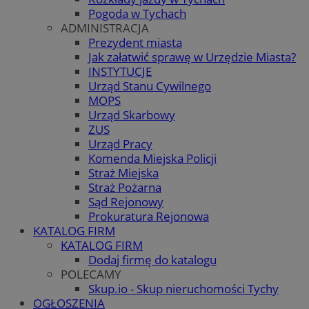
Pogoda w Tychach
ADMINISTRACJA
Prezydent miasta
Jak załatwić sprawę w Urzędzie Miasta?
INSTYTUCJE
Urząd Stanu Cywilnego
MOPS
Urząd Skarbowy
ZUS
Urząd Pracy
Komenda Miejska Policji
Straż Miejska
Straż Pożarna
Sąd Rejonowy
Prokuratura Rejonowa
KATALOG FIRM
KATALOG FIRM
Dodaj firmę do katalogu
POLECAMY
Skup.io - Skup nieruchomości Tychy
OGŁOSZENIA