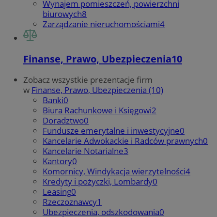
Wynajem pomieszczeń, powierzchni
biurowych
8
Zarządzanie nieruchomościami
4
Finanse, Prawo, Ubezpieczenia
10
Zobacz wszystkie prezentacje firm
w
Finanse, Prawo, Ubezpieczenia (10)
Banki
0
Biura Rachunkowe i Księgowi
2
Doradztwo
0
Fundusze emerytalne i inwestycyjne
0
Kancelarie Adwokackie i Radców prawnych
0
Kancelarie Notarialne
3
Kantory
0
Komornicy, Windykacja wierzytelności
4
Kredyty i pożyczki, Lombardy
0
Leasing
0
Rzeczoznawcy
1
Ubezpieczenia, odszkodowania
0