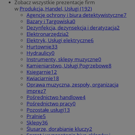
Zobacz wszystkie prezentacje firm
w
Produkcja, Handel, Usługi (192)
Agencje ochrony i biura detektywistyczne
7
Bazary i Targowiska
0
Dezynfekcja, dezynsekcja i deratyzacja
2
Elektronarzędzia
2
Elektryk, Usługi elektryczne
6
Hurtownie
33
Hydraulicy
0
Instrumenty, sklepy muzyczne
0
Kamieniarstwo, Usługi Pogrzebowe
8
Księgarnie
12
Kwiaciarnie
18
Oprawa muzyczna, zespoły, organizacja
imprez
7
Pośrednictwo handlowe
4
Pośrednictwo pracy
0
Pozostałe usługi
13
Pralnie
5
Sklepy
36
Ślusarze, dorabianie kluczy
2