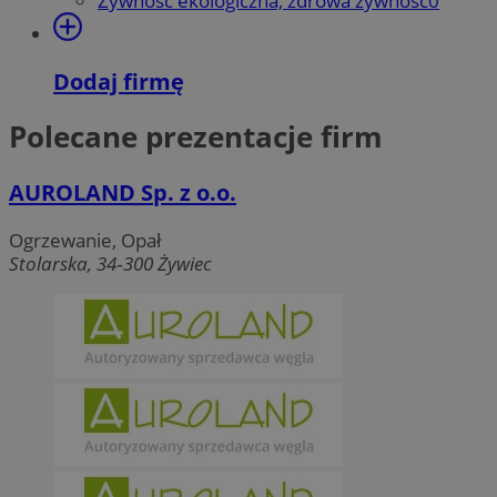
Żywność ekologiczna, zdrowa żywność
0
MvSessID
mojetychy.pl
1 rok
Dodaj firmę
Polecane prezentacje firm
CookieScriptConsent
4 tygodnie 2 dni
CookieScript
mojetychy.pl
AUROLAND Sp. z o.o.
Ogrzewanie, Opał
Stolarska, 34‑300 Żywiec
Google Privacy Policy
VISITOR_PRIVACY_METADATA
5 miesięcy 4
YouTube
tygodnie
.youtube.com