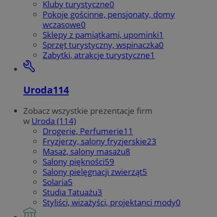
Kluby turystyczne
0
Pokoje gościnne, pensjonaty, domy
wczasowe
0
Sklepy z pamiątkami, upominki
1
Sprzęt turystyczny, wspinaczka
0
Zabytki, atrakcje turystyczne
1
Uroda
114
Zobacz wszystkie prezentacje firm
w
Uroda (114)
Drogerie, Perfumerie
11
Fryzjerzy, salony fryzjerskie
23
Masaż, salony masażu
8
Salony piękności
59
Salony pielęgnacji zwierząt
5
Solaria
5
Studia Tatuażu
3
Styliści, wizażyści, projektanci mody
0