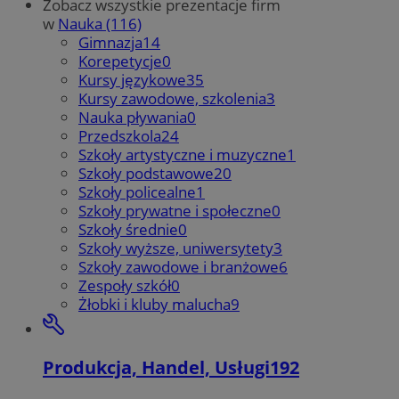
Zobacz wszystkie prezentacje firm
w
Nauka (116)
Gimnazja
14
Korepetycje
0
Kursy językowe
35
Kursy zawodowe, szkolenia
3
Nauka pływania
0
Przedszkola
24
Szkoły artystyczne i muzyczne
1
Szkoły podstawowe
20
Szkoły policealne
1
Szkoły prywatne i społeczne
0
Szkoły średnie
0
Szkoły wyższe, uniwersytety
3
Szkoły zawodowe i branżowe
6
Zespoły szkół
0
Żłobki i kluby malucha
9
Produkcja, Handel, Usługi
192