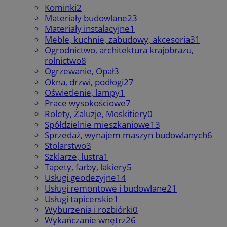
Kominki
2
Materiały budowlane
23
Materiały instalacyjne
1
Meble, kuchnie, zabudowy, akcesoria
31
Ogrodnictwo, architektura krajobrazu,
rolnictwo
8
Ogrzewanie, Opał
3
Okna, drzwi, podłogi
27
Oświetlenie, lampy
1
Prace wysokościowe
7
Rolety, Żaluzje, Moskitiery
0
Spółdzielnie mieszkaniowe
13
Sprzedaż, wynajem maszyn budowlanych
6
Stolarstwo
3
Szklarze, lustra
1
Tapety, farby, lakiery
5
Usługi geodezyjne
14
Usługi remontowe i budowlane
21
Usługi tapicerskie
1
Wyburzenia i rozbiórki
0
Wykańczanie wnętrz
26