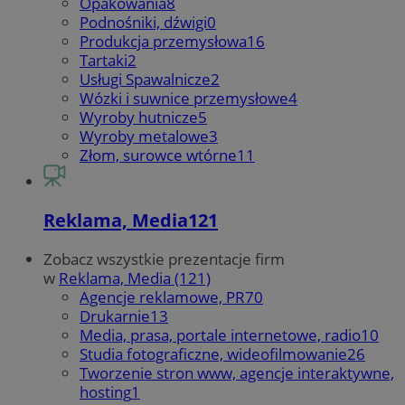
Opakowania
8
Podnośniki, dźwigi
0
Produkcja przemysłowa
16
Tartaki
2
Usługi Spawalnicze
2
Wózki i suwnice przemysłowe
4
Wyroby hutnicze
5
Wyroby metalowe
3
Złom, surowce wtórne
11
Reklama, Media
121
Zobacz wszystkie prezentacje firm
w
Reklama, Media (121)
Agencje reklamowe, PR
70
Drukarnie
13
Media, prasa, portale internetowe, radio
10
Studia fotograficzne, wideofilmowanie
26
Tworzenie stron www, agencje interaktywne,
hosting
1