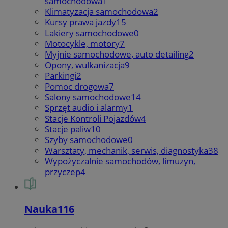
samochodowa
1
Klimatyzacja samochodowa
2
Kursy prawa jazdy
15
Lakiery samochodowe
0
Motocykle, motory
7
Myjnie samochodowe, auto detailing
2
Opony, wulkanizacja
9
Parkingi
2
Pomoc drogowa
7
Salony samochodowe
14
Sprzęt audio i alarmy
1
Stacje Kontroli Pojazdów
4
Stacje paliw
10
Szyby samochodowe
0
Warsztaty, mechanik, serwis, diagnostyka
38
Wypożyczalnie samochodów, limuzyn,
przyczep
4
Nauka
116