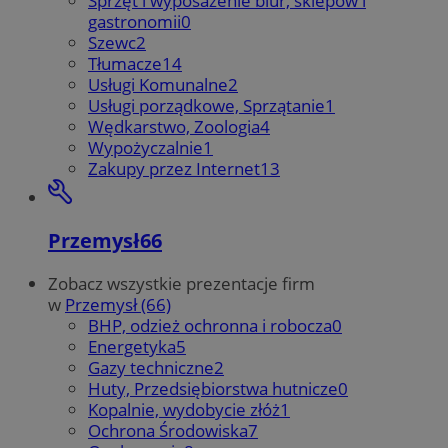
Sprzęt i wyposażenie biur, sklepów i
gastronomii
0
Szewc
2
Tłumacze
14
Usługi Komunalne
2
Usługi porządkowe, Sprzątanie
1
Wędkarstwo, Zoologia
4
Wypożyczalnie
1
Zakupy przez Internet
13
Przemysł
66
Zobacz wszystkie prezentacje firm
w
Przemysł (66)
BHP, odzież ochronna i robocza
0
Energetyka
5
Gazy techniczne
2
Huty, Przedsiębiorstwa hutnicze
0
Kopalnie, wydobycie złóż
1
Ochrona Środowiska
7