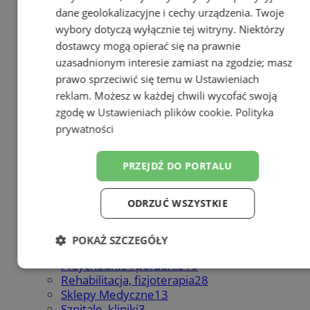
ZUS
1
dane geolokalizacyjne i cechy urządzenia. Twoje
wybory dotyczą wyłącznie tej witryny. Niektórzy
dostawcy mogą opierać się na prawnie
Zdrowie
243
uzasadnionym interesie zamiast na zgodzie; masz
prawo sprzeciwić się temu w
Ustawieniach
Zobacz wszystkie prezentacje firm
reklam
. Możesz w każdej chwili wycofać swoją
w
Zdrowie (243)
zgodę w
Ustawieniach plików cookie
.
Polityka
Apteki
26
prywatności
Dietetyka
0
Gabinety dentystyczne, stomatolog
47
Laboratoria medyczne
3
PRZEJDŹ DO PORTALU
Lekarze, gabinety lekarskie
53
Medycyna naturalna
10
ODRZUĆ WSZYSTKIE
Odżywki, suplementy diety
0
Optyk, zakłady optyczne
7
Pogotowie Ratunkowe
1
POKAŻ SZCZEGÓŁY
Prywatne gabinety i kliniki
22
Przychodnie i poradnie
10
Niezbędne
Wydajność
Targetowanie
Rehabilitacja, fizjoterapia
28
Sklepy Medyczne
13
Szpitale, kliniki
3