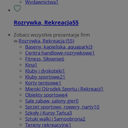
Wydawnictwa
1
Rozrywka, Rekreacja
55
Zobacz wszystkie prezentacje firm
w
Rozrywka, Rekreacja (55)
Baseny, kąpieliska, aquaparki
3
Centra handlowe-rozrywkowe
1
Fitness, Siłownie
6
Kina
1
Kluby i dyskoteki
1
Kluby sportowe
21
Korty tenisowe
1
Miejski Ośrodek Sportu i Rekreacji
1
Obiekty sportowe
4
Sale zabaw, salony gier
0
Sprzęt sportowy, rowery, narty
10
Szkoły i Kursy Tańca
3
Sztuki walki i Samoobrona
2
Tereny rekreacyjne
1