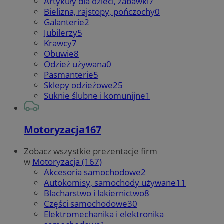
Artykuły dla dzieci, zabawki
7
Bielizna, rajstopy, pończochy
0
Galanterie
2
Jubilerzy
5
Krawcy
7
Obuwie
8
Odzież używana
0
Pasmanterie
5
Sklepy odzieżowe
25
Suknie ślubne i komunijne
1
Motoryzacja
167
Zobacz wszystkie prezentacje firm
w
Motoryzacja (167)
Akcesoria samochodowe
2
Autokomisy, samochody używane
11
Blacharstwo i lakiernictwo
8
Części samochodowe
30
Elektromechanika i elektronika