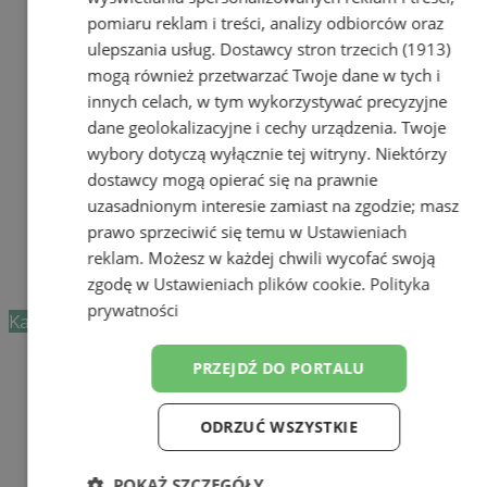
pomiaru reklam i treści, analizy odbiorców oraz
Zobacz wszystkie prezentacje firm
ulepszania usług.
Dostawcy stron trzecich (1913)
w
Uroda (114)
mogą również przetwarzać Twoje dane w tych i
Drogerie, Perfumerie
11
Fryzjerzy, salony fryzjerskie
23
innych celach, w tym wykorzystywać precyzyjne
Masaż, salony masażu
8
dane geolokalizacyjne i cechy urządzenia. Twoje
Salony piękności
59
wybory dotyczą wyłącznie tej witryny. Niektórzy
Salony pielęgnacji zwierząt
5
dostawcy mogą opierać się na prawnie
Solaria
5
uzasadnionym interesie zamiast na zgodzie; masz
Studia Tatuażu
3
prawo sprzeciwić się temu w
Ustawieniach
Styliści, wizażyści, projektanci mody
0
reklam
. Możesz w każdej chwili wycofać swoją
zgodę w
Ustawieniach plików cookie
.
Polityka
prywatności
Kategoria nie zawiera żadnych prezentacji firm.
Dodaj firmę
PRZEJDŹ DO PORTALU
Pozostałe firmy w kategorii
ODRZUĆ WSZYSTKIE
reklama
POKAŻ SZCZEGÓŁY