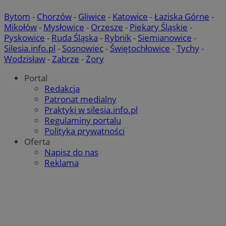
SessID
mojetychy.pl
1 rok
Bytom
-
Chorzów
-
Gliwice
-
Katowice
-
Łaziska Górne
-
Mikołów
-
Mysłowice
-
Orzesze
-
Piekary Śląskie
-
Pyskowice
-
Ruda Śląska
-
Rybnik
-
Siemianowice
-
QeSessID
mojetychy.pl
1 rok
Silesia.info.pl
-
Sosnowiec
-
Świętochłowice
-
Tychy
-
Wodzisław
-
Zabrze
-
Żory
Portal
MvSessID
mojetychy.pl
1 rok
Redakcja
Patronat medialny
Praktyki w silesia.info.pl
__cf_bm
30 minut
Cloudflare
Regulaminy portalu
Inc.
Polityka prywatności
.x.com
Oferta
Napisz do nas
Reklama