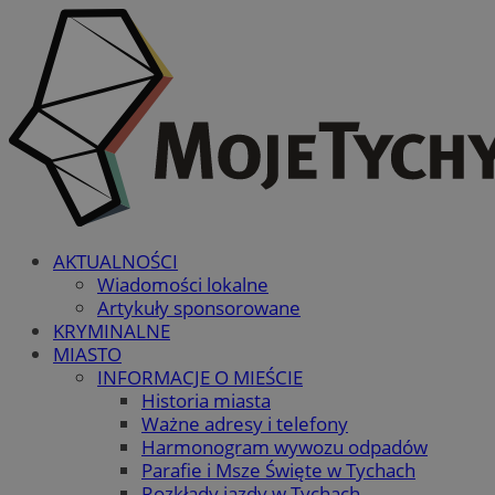
AKTUALNOŚCI
Wiadomości lokalne
Artykuły sponsorowane
KRYMINALNE
MIASTO
INFORMACJE O MIEŚCIE
Historia miasta
Ważne adresy i telefony
Harmonogram wywozu odpadów
Parafie i Msze Święte w Tychach
Rozkłady jazdy w Tychach