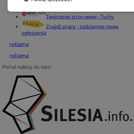
Części samochodowe do -70%!
Niezbędne
Wydajność
Targetowanie
Tworzenie stron www - Tychy
Znajdź pracę - codziennie nowe
ogłoszenia
Funkcjonalność
Niesklasyfikowane
reklama
reklama
Portal należy do sieci
Niezbędne
Wydajność
Targetowanie
Funkcjonalność
Niesklasyfikowane
Niezbędne pliki cookie umożliwiają korzystanie z
podstawowych funkcji strony internetowej, takich jak
logowanie użytkownika i zarządzanie kontem. Bez
niezbędnych plików cookie nie można prawidłowo korzystać
ze strony internetowej.
Provider
/
Okres
Nazwa
Domena
przechowywania