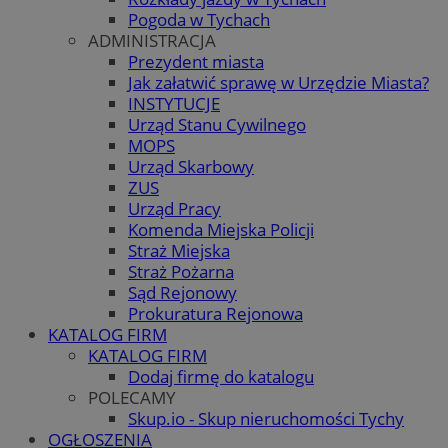
Pogoda w Tychach
ADMINISTRACJA
Prezydent miasta
Jak załatwić sprawę w Urzędzie Miasta?
INSTYTUCJE
Urząd Stanu Cywilnego
MOPS
Urząd Skarbowy
ZUS
Urząd Pracy
Komenda Miejska Policji
Straż Miejska
Straż Pożarna
Sąd Rejonowy
Prokuratura Rejonowa
KATALOG FIRM
KATALOG FIRM
Dodaj firmę do katalogu
POLECAMY
Skup.io - Skup nieruchomości Tychy
OGŁOSZENIA