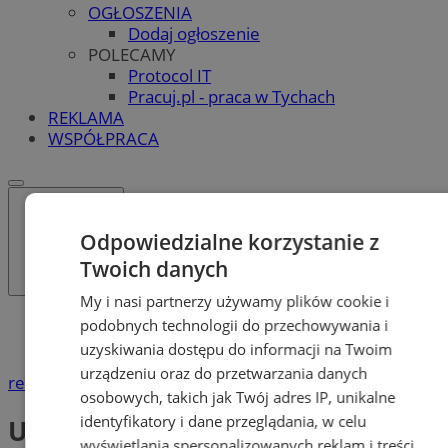
OGŁOSZENIA
Dodaj ogłoszenie
POLECAMY
Protocol IT
Pracuj.pl - praca w Tychach
REKLAMA
WSPÓŁPRACA
Odpowiedzialne korzystanie z
Twoich danych
My i nasi partnerzy używamy plików cookie i
Katalog firm
podobnych technologii do przechowywania i
Uroda
uzyskiwania dostępu do informacji na Twoim
urządzeniu oraz do przetwarzania danych
reklama
osobowych, takich jak Twój adres IP, unikalne
identyfikatory i dane przeglądania, w celu
Uroda
wyświetlania spersonalizowanych reklam i treści,