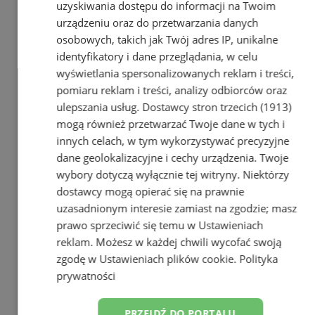
uzyskiwania dostępu do informacji na Twoim
Zobacz wszystkie prezentacje firm
urządzeniu oraz do przetwarzania danych
w
Zdrowie (243)
osobowych, takich jak Twój adres IP, unikalne
Apteki
26
identyfikatory i dane przeglądania, w celu
Dietetyka
0
wyświetlania spersonalizowanych reklam i treści,
Gabinety dentystyczne, stomatolog
47
pomiaru reklam i treści, analizy odbiorców oraz
Laboratoria medyczne
3
ulepszania usług.
Dostawcy stron trzecich (1913)
Lekarze, gabinety lekarskie
53
mogą również przetwarzać Twoje dane w tych i
Medycyna naturalna
10
Odżywki, suplementy diety
0
innych celach, w tym wykorzystywać precyzyjne
Optyk, zakłady optyczne
7
dane geolokalizacyjne i cechy urządzenia. Twoje
Pogotowie Ratunkowe
1
wybory dotyczą wyłącznie tej witryny. Niektórzy
Prywatne gabinety i kliniki
22
dostawcy mogą opierać się na prawnie
Przychodnie i poradnie
10
uzasadnionym interesie zamiast na zgodzie; masz
Rehabilitacja, fizjoterapia
28
prawo sprzeciwić się temu w
Ustawieniach
Sklepy Medyczne
13
reklam
. Możesz w każdej chwili wycofać swoją
Szpitale, kliniki
3
Usługi medyczne
6
zgodę w
Ustawieniach plików cookie
.
Polityka
Usługi opiekuńcze, hospicja
4
prywatności
Weterynarz, Przychodnie dla zwierząt
10
PRZEJDŹ DO PORTALU