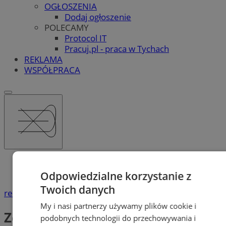
OGŁOSZENIA
Dodaj ogłoszenie
POLECAMY
Protocol IT
Pracuj.pl - praca w Tychach
REKLAMA
WSPÓŁPRACA
Katalog firm
Zdrowie
Odpowiedzialne korzystanie z
Twoich danych
reklama
My i nasi partnerzy używamy plików cookie i
Zdrowie
podobnych technologii do przechowywania i