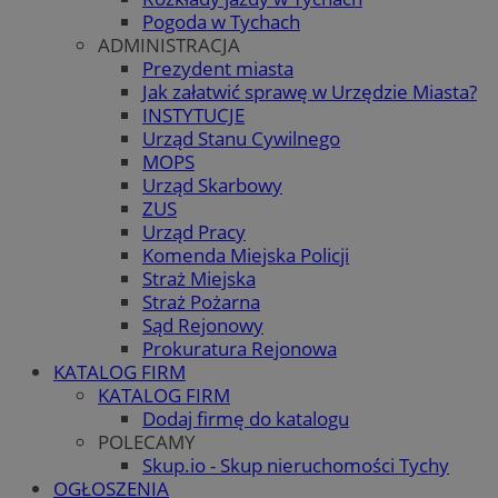
Pogoda w Tychach
ADMINISTRACJA
Prezydent miasta
Jak załatwić sprawę w Urzędzie Miasta?
INSTYTUCJE
Urząd Stanu Cywilnego
MOPS
Urząd Skarbowy
ZUS
Urząd Pracy
Komenda Miejska Policji
Straż Miejska
Straż Pożarna
Sąd Rejonowy
Prokuratura Rejonowa
KATALOG FIRM
KATALOG FIRM
Dodaj firmę do katalogu
POLECAMY
Skup.io - Skup nieruchomości Tychy
OGŁOSZENIA