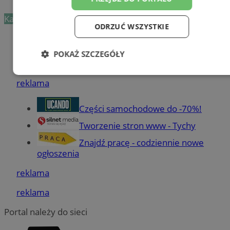
Kategoria nie zawiera żadnych prezentacji firm.
ODRZUĆ WSZYSTKIE
Dodaj firmę
POKAŻ SZCZEGÓŁY
Pozostałe firmy w kategorii
Niezbędne
Wydajność
Targetowanie
reklama
Części samochodowe do -70%!
Funkcjonalność
Niesklasyfikowane
Tworzenie stron www - Tychy
Znajdź pracę - codziennie nowe
ogłoszenia
reklama
Niezbędne
Wydajność
Targetowanie
reklama
Funkcjonalność
Niesklasyfikowane
Portal należy do sieci
Niezbędne pliki cookie umożliwiają korzystanie z