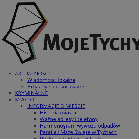
AKTUALNOŚCI
Wiadomości lokalne
Artykuły sponsorowane
KRYMINALNE
MIASTO
INFORMACJE O MIEŚCIE
Historia miasta
Ważne adresy i telefony
Harmonogram wywozu odpadów
Parafie i Msze Święte w Tychach
Rozkłady jazdy w Tychach