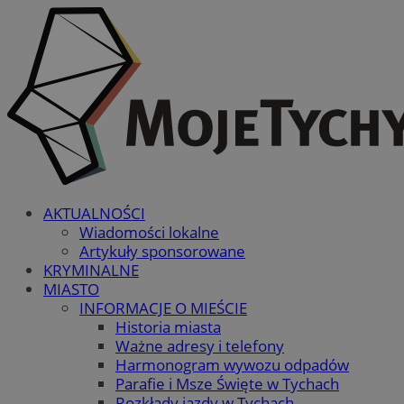
AKTUALNOŚCI
Wiadomości lokalne
Artykuły sponsorowane
KRYMINALNE
MIASTO
INFORMACJE O MIEŚCIE
Historia miasta
Ważne adresy i telefony
Harmonogram wywozu odpadów
Parafie i Msze Święte w Tychach
Rozkłady jazdy w Tychach