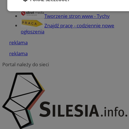
Części samochodowe do -70%!
Niezbędne
Wydajność
Targetowanie
Tworzenie stron www - Tychy
Znajdź pracę - codziennie nowe
ogłoszenia
Funkcjonalność
Niesklasyfikowane
reklama
reklama
Portal należy do sieci
Niezbędne
Wydajność
Targetowanie
Funkcjonalność
Niesklasyfikowane
Niezbędne pliki cookie umożliwiają korzystanie z
podstawowych funkcji strony internetowej, takich jak
logowanie użytkownika i zarządzanie kontem. Bez
niezbędnych plików cookie nie można prawidłowo korzystać
ze strony internetowej.
Provider
/
Okres
Nazwa
Domena
przechowywania