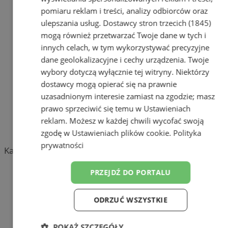
pomiaru reklam i treści, analizy odbiorców oraz
Zobacz wszystkie prezentacje firm
ulepszania usług.
Dostawcy stron trzecich (1845)
w
Kultura i Sztuka (35)
mogą również przetwarzać Twoje dane w tych i
Agencje artystyczne, Galerie sztuki
2
Antykwariaty
0
innych celach, w tym wykorzystywać precyzyjne
Artyści, rękodzieło artystyczne
10
dane geolokalizacyjne i cechy urządzenia. Twoje
Biblioteki
15
wybory dotyczą wyłącznie tej witryny. Niektórzy
Konserwacja zabytków
2
dostawcy mogą opierać się na prawnie
Muzea
3
uzasadnionym interesie zamiast na zgodzie; masz
Ośrodki Kultury
2
prawo sprzeciwić się temu w
Ustawieniach
Teatry, opery, filharmonie
1
reklam
. Możesz w każdej chwili wycofać swoją
zgodę w
Ustawieniach plików cookie
.
Polityka
prywatności
Kategoria nie zawiera żadnych prezentacji firm.
Dodaj firmę
PRZEJDŹ DO PORTALU
Pozostałe firmy w kategorii
ODRZUĆ WSZYSTKIE
reklama
POKAŻ SZCZEGÓŁY