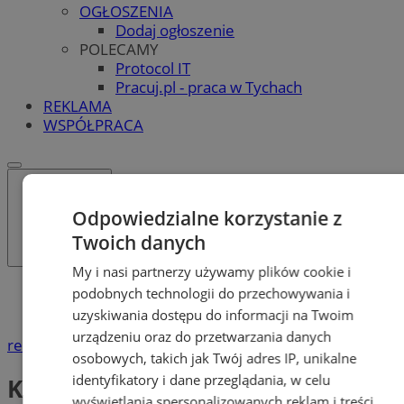
OGŁOSZENIA
Dodaj ogłoszenie
POLECAMY
Protocol IT
Pracuj.pl - praca w Tychach
REKLAMA
WSPÓŁPRACA
Odpowiedzialne korzystanie z
Twoich danych
My i nasi partnerzy używamy plików cookie i
Katalog firm
podobnych technologii do przechowywania i
Kultura i Sztuka
uzyskiwania dostępu do informacji na Twoim
urządzeniu oraz do przetwarzania danych
reklama
osobowych, takich jak Twój adres IP, unikalne
identyfikatory i dane przeglądania, w celu
Kultura i Sztuka
wyświetlania spersonalizowanych reklam i treści,