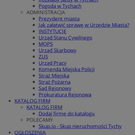
Pogoda w Tychach
ADMINISTRACJA
Prezydent miasta
Jak załatwić sprawę w Urzędzie Miasta?
INSTYTUCJE
Urząd Stanu Cywilnego
MOPS
Urząd Skarbowy
ZUS
Urząd Pracy
Komenda Miejska Policji
Straż Miejska
Straż Pożarna
Sąd Rejonowy
Prokuratura Rejonowa
KATALOG FIRM
KATALOG FIRM
Dodaj firmę do katalogu
POLECAMY
Skup.io - Skup nieruchomości Tychy
OGŁOSZENIA