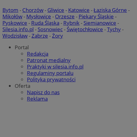
SessID
mojetychy.pl
1 rok
Bytom
-
Chorzów
-
Gliwice
-
Katowice
-
Łaziska Górne
-
Mikołów
-
Mysłowice
-
Orzesze
-
Piekary Śląskie
-
Pyskowice
-
Ruda Śląska
-
Rybnik
-
Siemianowice
-
QeSessID
mojetychy.pl
1 rok
Silesia.info.pl
-
Sosnowiec
-
Świętochłowice
-
Tychy
-
Wodzisław
-
Zabrze
-
Żory
Portal
MvSessID
mojetychy.pl
1 rok
Redakcja
Patronat medialny
Praktyki w silesia.info.pl
CookieScriptConsent
4 tygodnie 2 dni
CookieScript
Regulaminy portalu
mojetychy.pl
Polityka prywatności
Oferta
Napisz do nas
Reklama