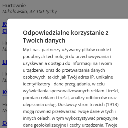
Hurtownie
Mikołowska, 43-100 Tychy
Ryza Firma Handlowa Hurtownia Urszula
Chromicz
Odpowiedzialne korzystanie z
Twoich danych
Hurtownie
Mikołowska, 43-100 Tychy
My i nasi partnerzy używamy plików cookie i
podobnych technologii do przechowywania i
LED Firma Handlowo-Usługowa
uzyskiwania dostępu do informacji na Twoim
urządzeniu oraz do przetwarzania danych
Hurtownie
osobowych, takich jak Twój adres IP, unikalne
Kurpińskiego, 43-100 Tychy
identyfikatory i dane przeglądania, w celu
wyświetlania spersonalizowanych reklam i treści,
Kwant Hurtownia Elektrotechniczna
pomiaru reklam i treści, analizy odbiorców oraz
Hurtownie
ulepszania usług.
Dostawcy stron trzecich (1913)
Nowokościelna, 43-100 Tychy
mogą również przetwarzać Twoje dane w tych i
innych celach, w tym wykorzystywać precyzyjne
Combikol PH Hurtownia Piotr Kolonko
dane geolokalizacyjne i cechy urządzenia. Twoje