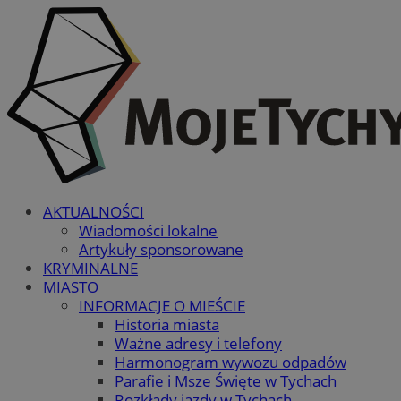
AKTUALNOŚCI
Wiadomości lokalne
Artykuły sponsorowane
KRYMINALNE
MIASTO
INFORMACJE O MIEŚCIE
Historia miasta
Ważne adresy i telefony
Harmonogram wywozu odpadów
Parafie i Msze Święte w Tychach
Rozkłady jazdy w Tychach