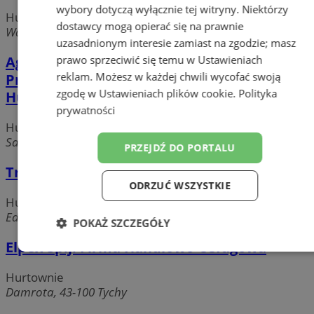
wybory dotyczą wyłącznie tej witryny. Niektórzy
Hurtownie
dostawcy mogą opierać się na prawnie
Wałowa, 43-100 Tychy
uzasadnionym interesie zamiast na zgodzie; masz
prawo sprzeciwić się temu w
Ustawieniach
Agro-Market Przedsiębiorstwo
reklam
. Możesz w każdej chwili wycofać swoją
Produkcyjno-Handlowo-Usługowe
zgodę w
Ustawieniach plików cookie
.
Polityka
Hurtownia
prywatności
Hurtownie
Sadowa, 43-100 Tychy
PRZEJDŹ DO PORTALU
Trimen Hurtownia Elektroniczna
ODRZUĆ WSZYSTKIE
Hurtownie
Edukacji, 43-100 Tychy
POKAŻ SZCZEGÓŁY
Elpex Sp.j. Firma Handlowo-Usługowa
Niezbędne
Wydajność
Targetowanie
Hurtownie
Damrota, 43-100 Tychy
Funkcjonalność
Niesklasyfikowane