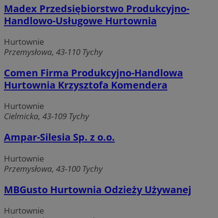
Madex Przedsiębiorstwo Produkcyjno-
MvSessID
mojetychy.pl
1 rok
Handlowo-Usługowe Hurtownia
Hurtownie
__cf_bm
30 minut
Cloudflare
Przemysłowa, 43-110 Tychy
Inc.
.x.com
Comen Firma Produkcyjno-Handlowa
Hurtownia Krzysztofa Komendera
Hurtownie
Cielmicka, 43-109 Tychy
Ampar-Silesia Sp. z o.o.
Hurtownie
VISITOR_PRIVACY_METADATA
5 miesięcy 4
YouTube
Przemysłowa, 43-100 Tychy
Google Privacy Policy
tygodnie
.youtube.com
MBGusto Hurtownia Odzieży Używanej
Hurtownie