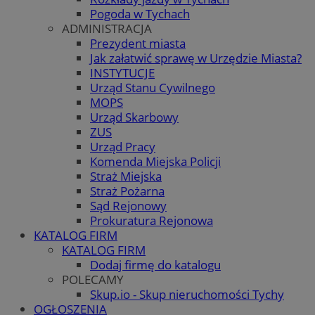
Pogoda w Tychach
ADMINISTRACJA
Prezydent miasta
Jak załatwić sprawę w Urzędzie Miasta?
INSTYTUCJE
Urząd Stanu Cywilnego
MOPS
Urząd Skarbowy
ZUS
Urząd Pracy
Komenda Miejska Policji
Straż Miejska
Straż Pożarna
Sąd Rejonowy
Prokuratura Rejonowa
KATALOG FIRM
KATALOG FIRM
Dodaj firmę do katalogu
POLECAMY
Skup.io - Skup nieruchomości Tychy
OGŁOSZENIA