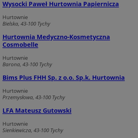
Wysocki Paweł Hurtownia Papiernicza
Hurtownie
Bielska, 43-100 Tychy
Hurtownia Medyczno-Kosmetyczna
Niezbędne
Wydajność
Targetowanie
Cosmobelle
Funkcjonalność
Niesklasyfikowane
Hurtownie
Niezbędne pliki cookie umożliwiają korzystanie z
Barona, 43-100 Tychy
podstawowych funkcji strony internetowej, takich jak
logowanie użytkownika i zarządzanie kontem. Bez
Bims Plus FHH Sp. z o.o. Sp.k. Hurtownia
niezbędnych plików cookie nie można prawidłowo korzystać
ze strony internetowej.
Hurtownie
Provider
/
Okres
Nazwa
Domena
przechowywania
Przemysłowa, 43-100 Tychy
SessID
mojetychy.pl
1 rok
LFA Mateusz Gutowski
Hurtownie
QeSessID
mojetychy.pl
1 rok
Sienkiewicza, 43-100 Tychy