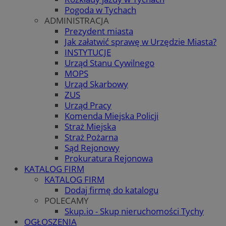
Pogoda w Tychach
ADMINISTRACJA
Prezydent miasta
Jak załatwić sprawę w Urzędzie Miasta?
INSTYTUCJE
Urząd Stanu Cywilnego
MOPS
Urząd Skarbowy
ZUS
Urząd Pracy
Komenda Miejska Policji
Straż Miejska
Straż Pożarna
Sąd Rejonowy
Prokuratura Rejonowa
KATALOG FIRM
KATALOG FIRM
Dodaj firmę do katalogu
POLECAMY
Skup.io - Skup nieruchomości Tychy
OGŁOSZENIA