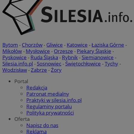
ze strony internetowej.
Provider
/
Okres
Nazwa
Domena
przechowywania
SessID
mojetychy.pl
1 rok
Bytom
-
Chorzów
-
Gliwice
-
Katowice
-
Łaziska Górne
-
QeSessID
mojetychy.pl
1 rok
Mikołów
-
Mysłowice
-
Orzesze
-
Piekary Śląskie
-
Pyskowice
-
Ruda Śląska
-
Rybnik
-
Siemianowice
-
Silesia.info.pl
-
Sosnowiec
-
Świętochłowice
-
Tychy
-
MvSessID
mojetychy.pl
1 rok
Wodzisław
-
Zabrze
-
Żory
Portal
Redakcja
__cf_bm
30 minut
Cloudflare
Patronat medialny
Inc.
.x.com
Praktyki w silesia.info.pl
Regulaminy portalu
Polityka prywatności
Oferta
Napisz do nas
Reklama