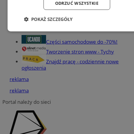
Dodaj firmę
ODRZUĆ WSZYSTKIE
Pozostałe firmy w kategorii
POKAŻ SZCZEGÓŁY
reklama
Niezbędne
Wydajność
Targetowanie
Części samochodowe do -70%!
Tworzenie stron www - Tychy
Funkcjonalność
Niesklasyfikowane
Znajdź pracę - codziennie nowe
ogłoszenia
reklama
reklama
Niezbędne
Wydajność
Targetowanie
Portal należy do sieci
Funkcjonalność
Niesklasyfikowane
Niezbędne pliki cookie umożliwiają korzystanie z
podstawowych funkcji strony internetowej, takich jak
logowanie użytkownika i zarządzanie kontem. Bez
niezbędnych plików cookie nie można prawidłowo korzystać