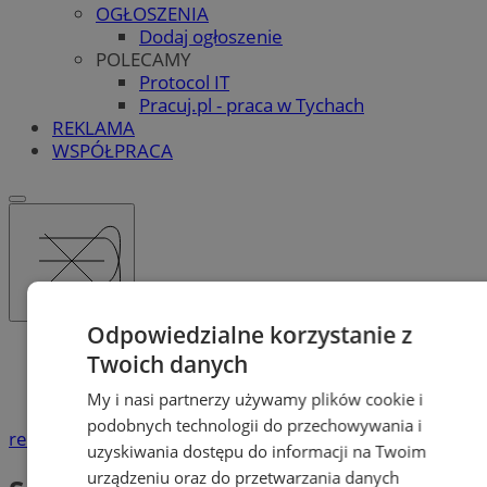
OGŁOSZENIA
Dodaj ogłoszenie
POLECAMY
Protocol IT
Pracuj.pl - praca w Tychach
REKLAMA
WSPÓŁPRACA
Odpowiedzialne korzystanie z
Katalog firm
Twoich danych
Produkcja, Handel, Usługi
Szewc
My i nasi partnerzy używamy plików cookie i
podobnych technologii do przechowywania i
reklama
uzyskiwania dostępu do informacji na Twoim
urządzeniu oraz do przetwarzania danych