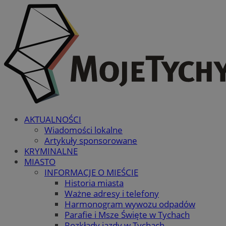
AKTUALNOŚCI
Wiadomości lokalne
Artykuły sponsorowane
KRYMINALNE
MIASTO
INFORMACJE O MIEŚCIE
Historia miasta
Ważne adresy i telefony
Harmonogram wywozu odpadów
Parafie i Msze Święte w Tychach
Rozkłady jazdy w Tychach