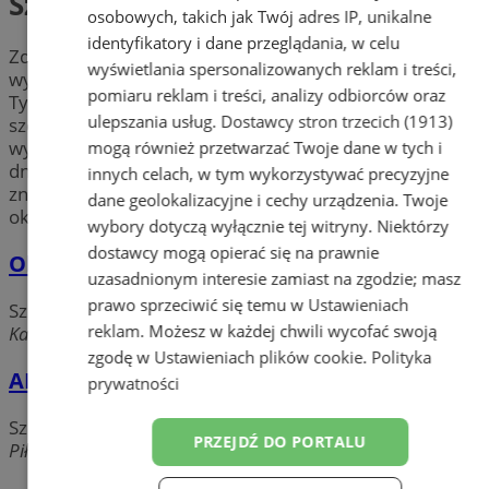
Szewc
osobowych, takich jak Twój adres IP, unikalne
identyfikatory i dane przeglądania, w celu
Zdarł Ci się flek? Złamał Ci się obcas? Twoje buty
wyświetlania spersonalizowanych reklam i treści,
wymagają rozciągnięcia? Sprawdź
szewców
w mieście
pomiaru reklam i treści, analizy odbiorców oraz
Tychy. Znajdź fachowców w Tychach, którzy usługi
ulepszania usług.
Dostawcy stron trzecich (1913)
szewskie takie jak: naprawa i konserwacja obuwia,
wymiana fleków, czy czyszczenie wykonują każdego
mogą również przetwarzać Twoje dane w tych i
dnia. Ich doświadczenie pozwoli Ci w krótkim czasie
innych celach, w tym wykorzystywać precyzyjne
znów cieszyć się butami – wybierz swojego
szewca
w
dane geolokalizacyjne i cechy urządzenia. Twoje
okolicy Tych.
wybory dotyczą wyłącznie tej witryny. Niektórzy
dostawcy mogą opierać się na prawnie
Okoń Marek Usługi Szewskie
uzasadnionym interesie zamiast na zgodzie; masz
prawo sprzeciwić się temu w
Ustawieniach
Szewc
reklam
. Możesz w każdej chwili wycofać swoją
Katowicka, 43-100 Tychy
zgodę w
Ustawieniach plików cookie
.
Polityka
ABC Szewc
prywatności
Szewc
PRZEJDŹ DO PORTALU
Piłsudskiego, 43-100 Tychy