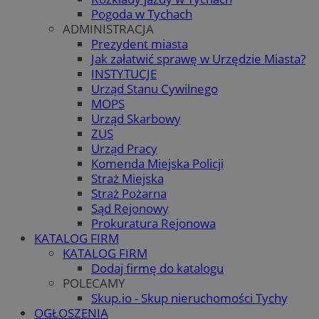
Pogoda w Tychach
ADMINISTRACJA
Prezydent miasta
Jak załatwić sprawę w Urzędzie Miasta?
INSTYTUCJE
Urząd Stanu Cywilnego
MOPS
Urząd Skarbowy
ZUS
Urząd Pracy
Komenda Miejska Policji
Straż Miejska
Straż Pożarna
Sąd Rejonowy
Prokuratura Rejonowa
KATALOG FIRM
KATALOG FIRM
Dodaj firmę do katalogu
POLECAMY
Skup.io - Skup nieruchomości Tychy
OGŁOSZENIA