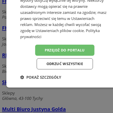
FHU Judyta Ślosarczyk Iwet
wybory dotyczą wyłącznie tej witryny. Niektórzy
dostawcy mogą opierać się na prawnie
Sklepy
uzasadnionym interesie zamiast na zgodzie; masz
Paprocańska, 43-100 Tychy
prawo sprzeciwić się temu w
Ustawieniach
reklam
. Możesz w każdej chwili wycofać swoją
FHU Silver Flower Bogna Bratek
zgodę w
Ustawieniach plików cookie
.
Polityka
prywatności
Sklepy
Jana Pawła II, 43-100 Tychy
PRZEJDŹ DO PORTALU
REMSPORT Katarzyna Antonik
ODRZUĆ WSZYSTKIE
Sklepy
Bielska, 43-100 Tychy
POKAŻ SZCZEGÓŁY
Sklep Wielobranżowy Joanna Lebuda
Niezbędne
Wydajność
Targetowanie
Sklepy
Główna, 43-100 Tychy
Funkcjonalność
Niesklasyfikowane
Multi Biuro Justyna Golda