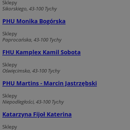
Sklepy
MvSessID
mojetychy.pl
1 rok
Sikorskiego, 43-100 Tychy
PHU Monika Bogórska
__cf_bm
30 minut
Cloudflare
Inc.
Sklepy
.x.com
Paprocańska, 43-100 Tychy
FHU Kamplex Kamil Sobota
Sklepy
Oświęcimska, 43-100 Tychy
PHU Martins - Marcin Jastrzębski
Sklepy
VISITOR_PRIVACY_METADATA
5 miesięcy 4
YouTube
Google Privacy Policy
tygodnie
.youtube.com
Niepodległości, 43-100 Tychy
Katarzyna Fijoł Katerina
Sklepy