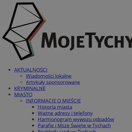
AKTUALNOŚCI
Wiadomości lokalne
Artykuły sponsorowane
KRYMINALNE
MIASTO
INFORMACJE O MIEŚCIE
Historia miasta
Ważne adresy i telefony
Harmonogram wywozu odpadów
Parafie i Msze Święte w Tychach
Rozkłady jazdy w Tychach