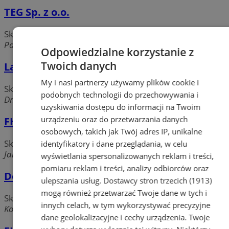
TEG Sp. z o.o.
Sklepy
Paprocańska, 43-100 Tychy
Odpowiedzialne korzystanie z
Twoich danych
La Mar FHU Mariusz Lachowski
My i nasi partnerzy używamy plików cookie i
Sklepy
podobnych technologii do przechowywania i
Dmowskiego, 43-100 Tychy
uzyskiwania dostępu do informacji na Twoim
urządzeniu oraz do przetwarzania danych
FHU Grażyna Jendrysko
osobowych, takich jak Twój adres IP, unikalne
Sklepy
identyfikatory i dane przeglądania, w celu
Jakuba, 43-100 Tychy
wyświetlania spersonalizowanych reklam i treści,
pomiaru reklam i treści, analizy odbiorców oraz
Denar FHU Aleksander Majkowski
ulepszania usług.
Dostawcy stron trzecich (1913)
mogą również przetwarzać Twoje dane w tych i
Sklepy
innych celach, w tym wykorzystywać precyzyjne
Kościuszki, 43-100 Tychy
dane geolokalizacyjne i cechy urządzenia. Twoje