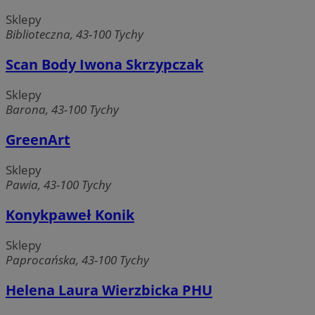
Sklepy
Biblioteczna, 43-100 Tychy
Scan Body Iwona Skrzypczak
Niezbędne
Wydajność
Targetowanie
Sklepy
Funkcjonalność
Niesklasyfikowane
Barona, 43-100 Tychy
Niezbędne pliki cookie umożliwiają korzystanie z
GreenArt
podstawowych funkcji strony internetowej, takich jak
logowanie użytkownika i zarządzanie kontem. Bez
niezbędnych plików cookie nie można prawidłowo korzystać
Sklepy
ze strony internetowej.
Pawia, 43-100 Tychy
Provider
/
Okres
Nazwa
Domena
przechowywania
Konykpaweł Konik
SessID
mojetychy.pl
1 rok
Sklepy
Paprocańska, 43-100 Tychy
QeSessID
mojetychy.pl
1 rok
Helena Laura Wierzbicka PHU