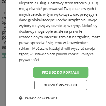
Szkoły prywatne i społeczne
ulepszania usług.
Dostawcy stron trzecich (1913)
mogą również przetwarzać Twoje dane w tych i
Twoje dziecko wyprzedza swoich rówieśników? A może
innych celach, w tym wykorzystywać precyzyjne
wręcz przeciwnie – potrzebuje nieco więcej czasu?
dane geolokalizacyjne i cechy urządzenia. Twoje
Sprawdź
prywatne i społeczne szkoły
w mieście
wybory dotyczą wyłącznie tej witryny. Niektórzy
Tychy. Znajdź prywatną placówkę w Tychach oferującą
dostawcy mogą opierać się na prawnie
programy nauczania dopasowane do indywidualnych
potrzeb swoich uczniów. Postaw na swobodny rozwój
uzasadnionym interesie zamiast na zgodzie; masz
Twojego dziecka wraz ze
szkołami prywatnymi i
prawo sprzeciwić się temu w
Ustawieniach
społecznymi
w okolicy Tych.
reklam
. Możesz w każdej chwili wycofać swoją
zgodę w
Ustawieniach plików cookie
.
Polityka
Kategoria nie zawiera żadnych prezentacji firm.
prywatności
Dodaj firmę
PRZEJDŹ DO PORTALU
Pozostałe firmy w kategorii
reklama
ODRZUĆ WSZYSTKIE
Części samochodowe do -70%!
POKAŻ SZCZEGÓŁY
Tworzenie stron www - Tychy