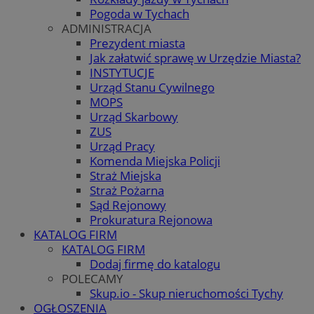
Pogoda w Tychach
ADMINISTRACJA
Prezydent miasta
Jak załatwić sprawę w Urzędzie Miasta?
INSTYTUCJE
Urząd Stanu Cywilnego
MOPS
Urząd Skarbowy
ZUS
Urząd Pracy
Komenda Miejska Policji
Straż Miejska
Straż Pożarna
Sąd Rejonowy
Prokuratura Rejonowa
KATALOG FIRM
KATALOG FIRM
Dodaj firmę do katalogu
POLECAMY
Skup.io - Skup nieruchomości Tychy
OGŁOSZENIA