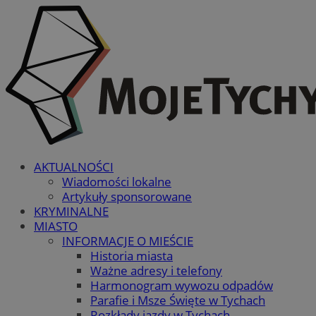
AKTUALNOŚCI
Wiadomości lokalne
Artykuły sponsorowane
KRYMINALNE
MIASTO
INFORMACJE O MIEŚCIE
Historia miasta
Ważne adresy i telefony
Harmonogram wywozu odpadów
Parafie i Msze Święte w Tychach
Rozkłady jazdy w Tychach