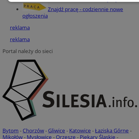
Niezbędne
Wydajność
Targetowanie
Znajdź pracę - codziennie nowe
ogłoszenia
reklama
Funkcjonalność
Niesklasyfikowane
reklama
Portal należy do sieci
Niezbędne
Wydajność
Targetowanie
Funkcjonalność
Niesklasyfikowane
Niezbędne pliki cookie umożliwiają korzystanie z
podstawowych funkcji strony internetowej, takich jak
logowanie użytkownika i zarządzanie kontem. Bez
niezbędnych plików cookie nie można prawidłowo korzystać
ze strony internetowej.
Provider
/
Okres
Nazwa
Domena
przechowywania
Bytom
-
Chorzów
-
Gliwice
-
Katowice
-
Łaziska Górne
-
SessID
mojetychy.pl
1 rok
Mikołów
-
Mysłowice
-
Orzesze
-
Piekary Śląskie
-