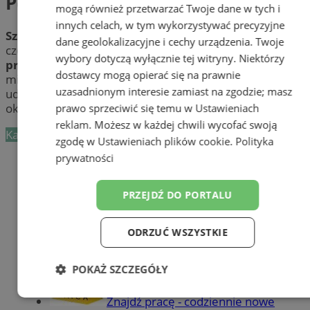
Pośrednictwo pracy
mogą również przetwarzać Twoje dane w tych i
innych celach, w tym wykorzystywać precyzyjne
Szukasz pracy
w Polsce lub za granicą? Nie wiesz od
dane geolokalizacyjne i cechy urządzenia. Twoje
czego zacząć poszukiwania? Sprawdź
pośredników
wybory dotyczą wyłącznie tej witryny. Niektórzy
pracy
w Tychach. Dowiedz się, gdzie i w jaki sposób w
dostawcy mogą opierać się na prawnie
mieście Tychy osobie bezrobotnej może zostać
uzasadnionym interesie zamiast na zgodzie; masz
udzielona pomoc. Skorzystaj z usług profesjonalistów w
okolicy Tych i znajdź wymarzone zatrudnienie!
prawo sprzeciwić się temu w
Ustawieniach
reklam
. Możesz w każdej chwili wycofać swoją
Kategoria nie zawiera żadnych prezentacji firm.
zgodę w
Ustawieniach plików cookie
.
Polityka
prywatności
Dodaj firmę
Pozostałe firmy w kategorii
PRZEJDŹ DO PORTALU
reklama
ODRZUĆ WSZYSTKIE
Części samochodowe do -70%!
POKAŻ SZCZEGÓŁY
Tworzenie stron www - Tychy
Niezbędne
Wydajność
Targetowanie
Znajdź pracę - codziennie nowe