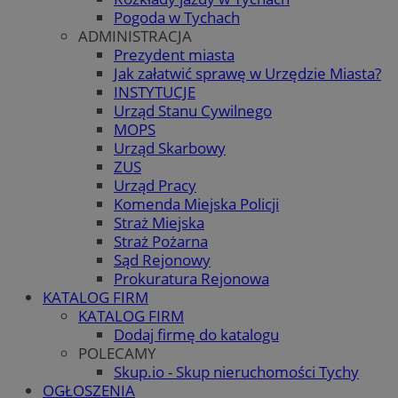
Pogoda w Tychach
ADMINISTRACJA
Prezydent miasta
Jak załatwić sprawę w Urzędzie Miasta?
INSTYTUCJE
Urząd Stanu Cywilnego
MOPS
Urząd Skarbowy
ZUS
Urząd Pracy
Komenda Miejska Policji
Straż Miejska
Straż Pożarna
Sąd Rejonowy
Prokuratura Rejonowa
KATALOG FIRM
KATALOG FIRM
Dodaj firmę do katalogu
POLECAMY
Skup.io - Skup nieruchomości Tychy
OGŁOSZENIA