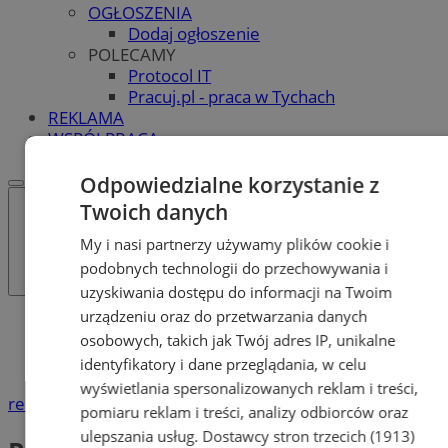
OGŁOSZENIA
Dodaj ogłoszenie
POLECAMY
Protocol IT
Pracuj.pl - praca w Tychach
REKLAMA
WSPÓŁPRACA
Odpowiedzialne korzystanie z
Twoich danych
My i nasi partnerzy używamy plików cookie i
podobnych technologii do przechowywania i
uzyskiwania dostępu do informacji na Twoim
urządzeniu oraz do przetwarzania danych
Katalog firm
osobowych, takich jak Twój adres IP, unikalne
Produkcja, Handel, Usługi
identyfikatory i dane przeglądania, w celu
Pośrednictwo pracy
wyświetlania spersonalizowanych reklam i treści,
reklama
pomiaru reklam i treści, analizy odbiorców oraz
ulepszania usług.
Dostawcy stron trzecich (1913)