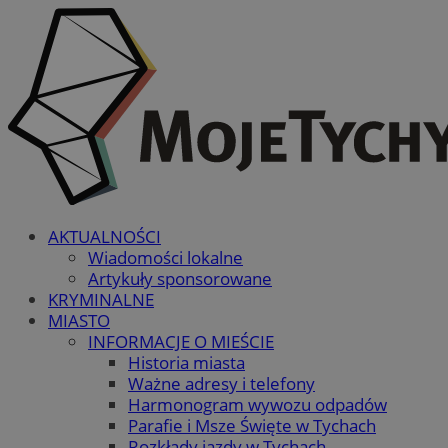
AKTUALNOŚCI
Wiadomości lokalne
Artykuły sponsorowane
KRYMINALNE
MIASTO
INFORMACJE O MIEŚCIE
Historia miasta
Ważne adresy i telefony
Harmonogram wywozu odpadów
Parafie i Msze Święte w Tychach
Rozkłady jazdy w Tychach