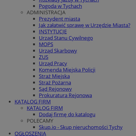
Pogoda w Tychach
ADMINISTRACJA
Prezydent miasta
Jak załatwić sprawę w Urzędzie Miasta?
INSTYTUCJE
Urząd Stanu Cywilnego
MOPS
Urząd Skarbowy
ZUS
Urząd Pracy
Komenda Miejska Policji
Straż Miejska
Straż Pożarna
Sąd Rejonowy
Prokuratura Rejonowa
KATALOG FIRM
KATALOG FIRM
Dodaj firmę do katalogu
POLECAMY
Skup.io - Skup nieruchomości Tychy
OGŁOSZENIA