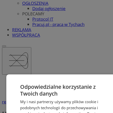
OGŁOSZENIA
Dodaj ogłoszenie
POLECAMY
Protocol IT
Pracuj.pl - praca w Tychach
REKLAMA
WSPÓŁPRACA
Katalog firm
Odpowiedzialne korzystanie z
Urzędy i Instytucje
Urząd Miasta
Twoich danych
reklama
My i nasi partnerzy używamy plików cookie i
podobnych technologii do przechowywania i