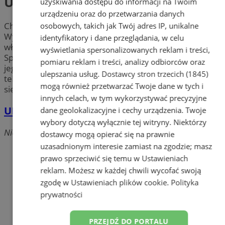
Urząd Miasta
uzyskiwania dostępu do informacji na Twoim
urządzeniu oraz do przetwarzania danych
Chcesz wymienić dowód osobisty? Musisz odwiedzić
osobowych, takich jak Twój adres IP, unikalne
Wydział Komunikacji, gdyż Twój dowód rejestracyjny
identyfikatory i dane przeglądania, w celu
właśnie stracił ważność? Zdałeś kurs na prawo jazdy?
wyświetlania spersonalizowanych reklam i treści,
Sprawdź adres i godziny otwarcia
Urzędu Miasta
oraz
pomiaru reklam i treści, analizy odbiorców oraz
jego placówek w mieście Tychy. Zobacz numery
ulepszania usług.
Dostawcy stron trzecich (1845)
telefonów konkretnych wydziałów w Tychach i dowiedz
mogą również przetwarzać Twoje dane w tych i
się jak i gdzie załatwić sprawy urzędowe.
innych celach, w tym wykorzystywać precyzyjne
UM - Urząd Miasta
dane geolokalizacyjne i cechy urządzenia. Twoje
wybory dotyczą wyłącznie tej witryny. Niektórzy
Niepodległości, 43-100 Tychy
dostawcy mogą opierać się na prawnie
uzasadnionym interesie zamiast na zgodzie; masz
prawo sprzeciwić się temu w
Ustawieniach
reklam
. Możesz w każdej chwili wycofać swoją
zgodę w
Ustawieniach plików cookie
.
Polityka
prywatności
PRZEJDŹ DO PORTALU