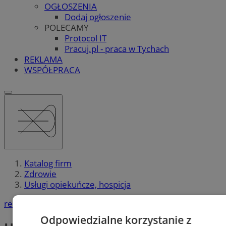
OGŁOSZENIA
Dodaj ogłoszenie
POLECAMY
Protocol IT
Pracuj.pl - praca w Tychach
REKLAMA
WSPÓŁPRACA
Katalog firm
Zdrowie
Usługi opiekuńcze, hospicja
reklama
Odpowiedzialne korzystanie z