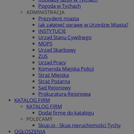
Pogoda w Tychach
ADMINISTRACJA
Prezydent miasta
Jak załatwić sprawę w Urzędzie Miasta?
INSTYTUCJE
Urząd Stanu Cywilnego
MOPS
Urząd Skarbowy
ZUS
Urząd Pracy
Komenda Miejska Policji
Straż Miejska
Straż Pożarna
Sąd Rejonowy
Prokuratura Rejonowa
KATALOG FIRM
KATALOG FIRM
Dodaj firmę do katalogu
POLECAMY
Skup.io - Skup nieruchomości Tychy
OGŁOSZENIA