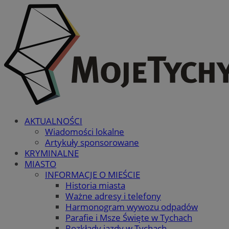
AKTUALNOŚCI
Wiadomości lokalne
Artykuły sponsorowane
KRYMINALNE
MIASTO
INFORMACJE O MIEŚCIE
Historia miasta
Ważne adresy i telefony
Harmonogram wywozu odpadów
Parafie i Msze Święte w Tychach
Rozkłady jazdy w Tychach