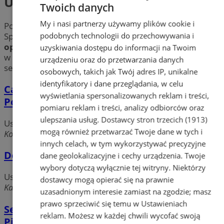
Usługi opiekuńcze, hospicja
Twoich danych
My i nasi partnerzy używamy plików cookie i
Potrzebujesz skorzystać z
usług opiekuńczych
?
podobnych technologii do przechowywania i
Sprawdź
hospicja
i inne obiekty świadczące
usługi
opiekuńcze
w Tychach. Znajdź profesjonalną placówkę
uzyskiwania dostępu do informacji na Twoim
w mieście Tychy świadczącą
usługi opiekuńcze
dla
urządzeniu oraz do przetwarzania danych
seniorów. Zadbaj o spokój swój i swoich bliskich.
osobowych, takich jak Twój adres IP, unikalne
identyfikatory i dane przeglądania, w celu
Caritas Archidiecezji Katowickiej Dom
wyświetlania spersonalizowanych reklam i treści,
Pomocy Społecznej św. Anna
pomiaru reklam i treści, analizy odbiorców oraz
ulepszania usług.
Dostawcy stron trzecich (1913)
Usługi opiekuńcze, hospicja
mogą również przetwarzać Twoje dane w tych i
Kopernika, 43-100 Tychy
innych celach, w tym wykorzystywać precyzyjne
Dom Opieki Pogodny Zakątek
dane geolokalizacyjne i cechy urządzenia. Twoje
wybory dotyczą wyłącznie tej witryny. Niektórzy
Usługi opiekuńcze, hospicja
dostawcy mogą opierać się na prawnie
Katowicka, 43-100 Tychy
uzasadnionym interesie zamiast na zgodzie; masz
prawo sprzeciwić się temu w
Ustawieniach
Senior-Med Magdalena Nędza Opieka i
reklam
. Możesz w każdej chwili wycofać swoją
Pielęgnacja Osób Starszych