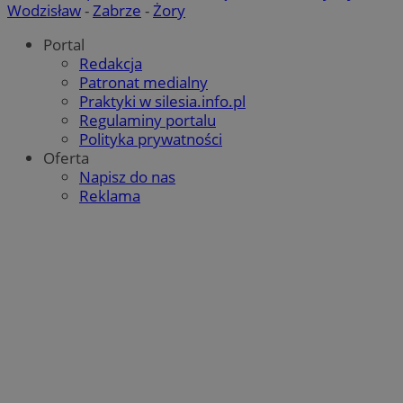
.x.com
Wodzisław
-
Zabrze
-
Żory
Portal
Redakcja
Patronat medialny
Praktyki w silesia.info.pl
Regulaminy portalu
Polityka prywatności
Oferta
Napisz do nas
Reklama
VISITOR_PRIVACY_METADATA
5 miesięcy 4
YouTube
Google Privacy Policy
tygodnie
.youtube.com