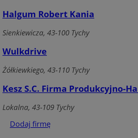
VISITOR_PRIVACY_
Halgum Robert Kania
Sienkiewicza, 43-100 Tychy
Nazwa
Wulkdrive
Nazwa
ustat_jn29ek10jrjhX
Nazwa
ustat_age3nve3hm
OAID
IDE
Żółkiewkiego, 43-110 Tychy
openstat_8svbs0xb
openstat_gid
Kesz S.C. Firma Produkcyjno-
__gpi
test_cookie
Lokalna, 43-109 Tychy
YSC
_ga_MG4479S3YN
Dodaj firmę
__Secure-
ustat_gid
ROLLOUT_TOKEN