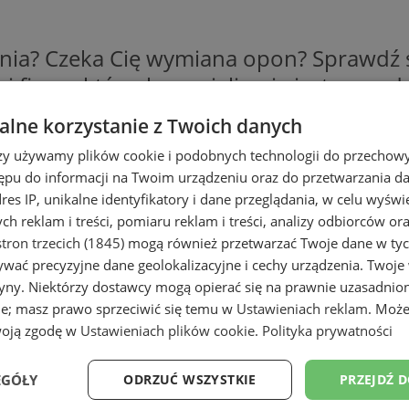
nia? Czeka Cię wymiana opon? Sprawdź 
aj firmy, których specjalizacją jest sp
trybucja felg aluminiowych. Skorzystaj z
lne korzystanie z Twoich danych
 Tychach i zadbaj o bezpieczną i komfo
rzy używamy plików cookie i podobnych technologii do przechow
ępu do informacji na Twoim urządzeniu oraz do przetwarzania 
galski
dres IP, unikalne identyfikatory i dane przeglądania, w celu wyświ
h reklam i treści, pomiaru reklam i treści, analizy odbiorców or
tron trzecich (1845)
mogą również przetwarzać Twoje dane w tych
wać precyzyjne dane geolokalizacyjne i cechy urządzenia. Twoje
tryny. Niektórzy dostawcy mogą opierać się na prawnie uzasadnio
ie; masz prawo sprzeciwić się temu w
Ustawieniach reklam
. Może
woją zgodę w
Ustawieniach plików cookie
.
Polityka prywatności
EGÓŁY
ODRZUĆ WSZYSTKIE
PRZEJDŹ 