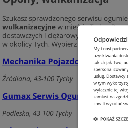
Szukasz sprawdzonego serwisu ogumie
wulkanizacyjne
w mieście Tychy. Pozn
dostawczych i ciężarowych, a także dys
Odpowiedzia
w okolicy Tych. Wybierz serwis opon w
My i nasi partne
uzyskiwania dost
Mechanika Pojazdowa Jakub Ro
takich jak Twój a
spersonalizowanyc
usług.
Dostawcy s
Źródlana, 43-100 Tychy
w tym wykorzysty
wyłącznie tej wi
Gumax Serwis Ogumienia
zamiast na zgodz
chwili wycofać s
Podleska, 43-100 Tychy
POKAŻ SZCZ