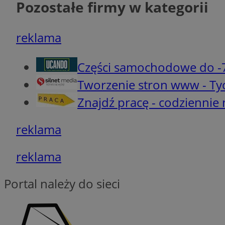
Pozostałe firmy w kategorii
__gads
_clsk
reklama
VISITOR_INFO1_LIV
Części samochodowe do -
_ga
Tworzenie stron www - Ty
_fbp
Znajdź pracę - codziennie
reklama
_clck
reklama
__eoi
Portal należy do sieci
_clsk