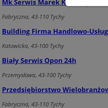
Mk Serwis Marek Kurdziej
Niezbędne
Fabryczna, 43-110 Tychy
Building Firma Handlowo-Usłu
Ni
Katowicka, 43-100 Tychy
Niezbędne pliki cook
zarządzanie kontem. 
Biały Serwis Opon 24h
Nazwa
SessID
Przemysłowa, 43-100 Tychy
QeSessID
MvSessID
Przedsiębiorstwo Wielobranżow
CookieScriptConse
Fabryczna, 43-110 Tychy