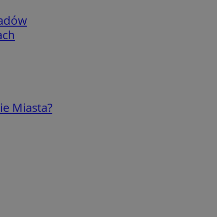
adów
ach
ie Miasta?