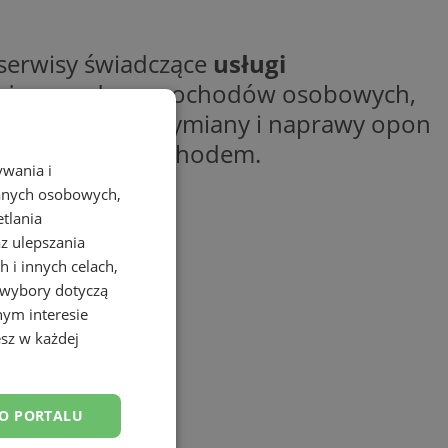
serwisy świadczące
usługi
rzedaż opon do samochodów osobowych,
 profesjonalnej wymiany i naprawy opon
rtową jazdę samochodem.
ywania i
danych osobowych,
etlania
az ulepszania
 i innych celach,
 wybory dotyczą
nym interesie
sz w każdej
DO PORTALU