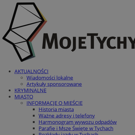
AKTUALNOŚCI
Wiadomości lokalne
Artykuły sponsorowane
KRYMINALNE
MIASTO
INFORMACJE O MIEŚCIE
Historia miasta
Ważne adresy i telefony
Harmonogram wywozu odpadów
Parafie i Msze Święte w Tychach
Rozkłady jazdy w Tychach