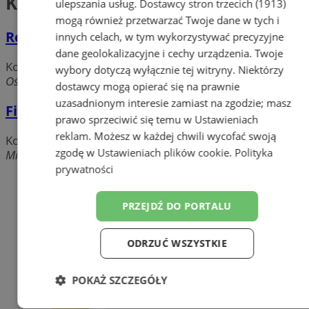
Kominki
ulepszania usług.
Dostawcy stron trzecich (1913)
mogą również przetwarzać Twoje dane w tych i
Rex Firma Handlowo-Produkcyjna
innych celach, w tym wykorzystywać precyzyjne
dane geolokalizacyjne i cechy urządzenia. Twoje
Kominki
wybory dotyczą wyłącznie tej witryny. Niektórzy
Oświęcimska, 43-100 Tychy
dostawcy mogą opierać się na prawnie
uzasadnionym interesie zamiast na zgodzie; masz
Filipowski Mariusz Zakład Kamieniarski
prawo sprzeciwić się temu w
Ustawieniach
reklam
. Możesz w każdej chwili wycofać swoją
Kominki
zgodę w
Ustawieniach plików cookie
.
Polityka
Mikołowska, 43-100 Tychy
prywatności
Dodaj firmę
PRZEJDŹ DO PORTALU
Pozostałe firmy w kategorii
reklama
ODRZUĆ WSZYSTKIE
Części samochodowe do -70%!
POKAŻ SZCZEGÓŁY
Tworzenie stron www - Tychy