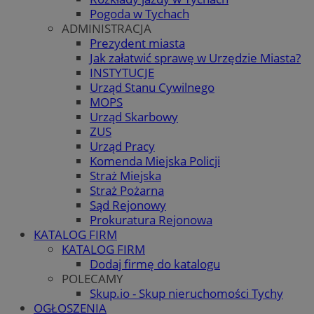
Pogoda w Tychach
ADMINISTRACJA
Prezydent miasta
Jak załatwić sprawę w Urzędzie Miasta?
INSTYTUCJE
Urząd Stanu Cywilnego
MOPS
Urząd Skarbowy
ZUS
Urząd Pracy
Komenda Miejska Policji
Straż Miejska
Straż Pożarna
Sąd Rejonowy
Prokuratura Rejonowa
KATALOG FIRM
KATALOG FIRM
Dodaj firmę do katalogu
POLECAMY
Skup.io - Skup nieruchomości Tychy
OGŁOSZENIA