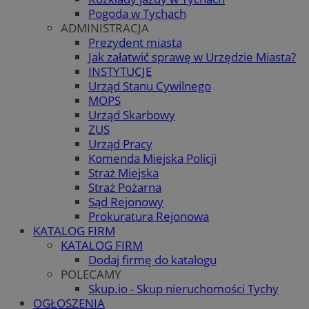
Pogoda w Tychach
ADMINISTRACJA
Prezydent miasta
Jak załatwić sprawę w Urzędzie Miasta?
INSTYTUCJE
Urząd Stanu Cywilnego
MOPS
Urząd Skarbowy
ZUS
Urząd Pracy
Komenda Miejska Policji
Straż Miejska
Straż Pożarna
Sąd Rejonowy
Prokuratura Rejonowa
KATALOG FIRM
KATALOG FIRM
Dodaj firmę do katalogu
POLECAMY
Skup.io - Skup nieruchomości Tychy
OGŁOSZENIA