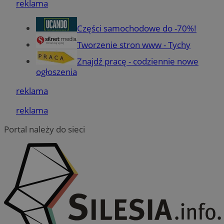
reklama
MvSessID
mojetychy.pl
1 rok
Części samochodowe do -70%!
Tworzenie stron www - Tychy
CookieScriptConsent
4 tygodnie 2 dni
CookieScript
Znajdź pracę - codziennie nowe
mojetychy.pl
ogłoszenia
reklama
reklama
Portal należy do sieci
Google Privacy Policy
VISITOR_PRIVACY_METADATA
5 miesięcy 4
YouTube
tygodnie
.youtube.com