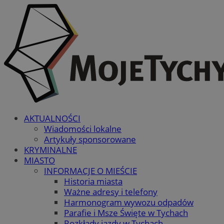
AKTUALNOŚCI
Wiadomości lokalne
Artykuły sponsorowane
KRYMINALNE
MIASTO
INFORMACJE O MIEŚCIE
Historia miasta
Ważne adresy i telefony
Harmonogram wywozu odpadów
Parafie i Msze Święte w Tychach
Rozkłady jazdy w Tychach