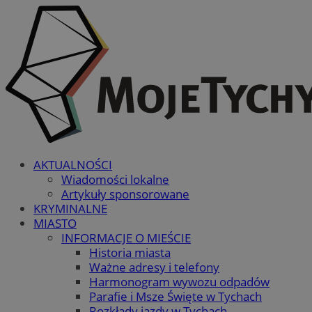
AKTUALNOŚCI
Wiadomości lokalne
Artykuły sponsorowane
KRYMINALNE
MIASTO
INFORMACJE O MIEŚCIE
Historia miasta
Ważne adresy i telefony
Harmonogram wywozu odpadów
Parafie i Msze Święte w Tychach
Rozkłady jazdy w Tychach