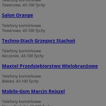
Towarowa, 43-100 Tychy
Salon Orange
Telefony komórkowe
Niezbędne
Wydajność
Targetowanie
Towarowa, 43-100 Tychy
Funkcjonalność
Niesklasyfikowane
Techno-Stach Grzegorz Stachoń
Niezbędne pliki cookie umożliwiają korzystanie z
podstawowych funkcji strony internetowej, takich jak
Telefony komórkowe
logowanie użytkownika i zarządzanie kontem. Bez
Kaczeniec, 43-100 Tychy
niezbędnych plików cookie nie można prawidłowo korzystać
ze strony internetowej.
Maxtel Przedsiębiorstwo Wielobranżowe
Provider
/
Okres
Nazwa
Domena
przechowywania
Telefony komórkowe
SessID
mojetychy.pl
1 rok
Bielska, 43-100 Tychy
Mobile-Gsm Marcin Rejszel
QeSessID
mojetychy.pl
1 rok
Telefony komórkowe