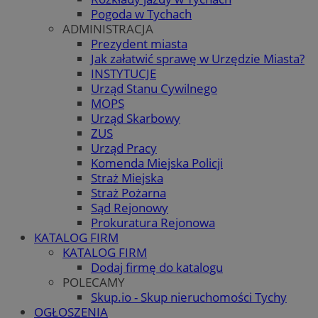
Pogoda w Tychach
ADMINISTRACJA
Prezydent miasta
Jak załatwić sprawę w Urzędzie Miasta?
INSTYTUCJE
Urząd Stanu Cywilnego
MOPS
Urząd Skarbowy
ZUS
Urząd Pracy
Komenda Miejska Policji
Straż Miejska
Straż Pożarna
Sąd Rejonowy
Prokuratura Rejonowa
KATALOG FIRM
KATALOG FIRM
Dodaj firmę do katalogu
POLECAMY
Skup.io - Skup nieruchomości Tychy
OGŁOSZENIA