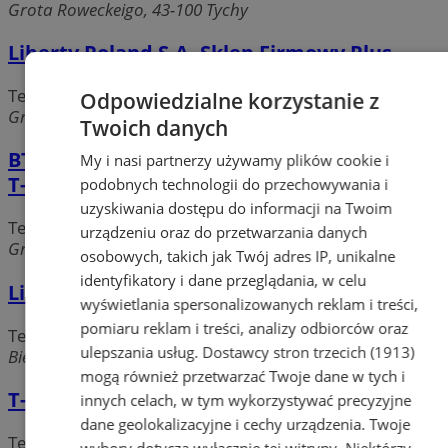
Grota Roweckeigo, 43-100 Tychy
Liberty Poland S.A. Sklep Firmowy Plus
Telefony komórkowe
Odpowiedzialne korzystanie z
Grota Roweckeigo, 43-100 Tychy
Twoich danych
BT Group - Autoryzowany Punkt Sprzedaży
My i nasi partnerzy używamy plików cookie i
T-Mobile
podobnych technologii do przechowywania i
uzyskiwania dostępu do informacji na Twoim
Telefony komórkowe
urządzeniu oraz do przetwarzania danych
Grota Roweckeigo, 43-100 Tychy
osobowych, takich jak Twój adres IP, unikalne
identyfikatory i dane przeglądania, w celu
Liberty Poland S.A. Salon Plus
wyświetlania spersonalizowanych reklam i treści,
pomiaru reklam i treści, analizy odbiorców oraz
Telefony komórkowe
ulepszania usług.
Dostawcy stron trzecich (1913)
Bielska, 43-100 Tychy
mogą również przetwarzać Twoje dane w tych i
T-Mobile Polska S.A. Sklep Firmowy
innych celach, w tym wykorzystywać precyzyjne
dane geolokalizacyjne i cechy urządzenia. Twoje
Telefony komórkowe