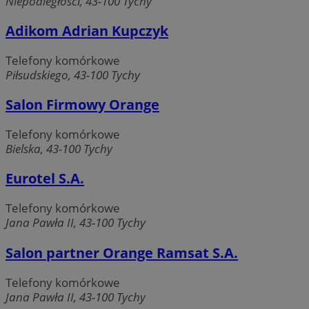
Niepodległości, 43-100 Tychy
MvSessID
mojetychy.pl
1 rok
Adikom Adrian Kupczyk
Telefony komórkowe
__cf_bm
30 minut
Cloudflare
Inc.
Piłsudskiego, 43-100 Tychy
.x.com
Salon Firmowy Orange
Telefony komórkowe
Bielska, 43-100 Tychy
Eurotel S.A.
Telefony komórkowe
Jana Pawła II, 43-100 Tychy
VISITOR_PRIVACY_METADATA
5 miesięcy 4
YouTube
Google Privacy Policy
tygodnie
.youtube.com
Salon partner Orange Ramsat S.A.
Telefony komórkowe
Jana Pawła II, 43-100 Tychy