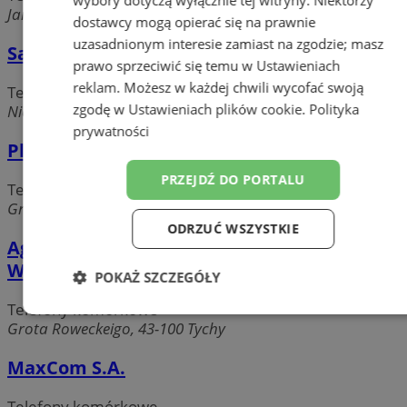
wybory dotyczą wyłącznie tej witryny. Niektórzy
Jana Pawła II, 43-100 Tychy
dostawcy mogą opierać się na prawnie
uzasadnionym interesie zamiast na zgodzie; masz
Salon Sprzedaży Orange
prawo sprzeciwić się temu w
Ustawieniach
reklam
. Możesz w każdej chwili wycofać swoją
Telefony komórkowe
zgodę w
Ustawieniach plików cookie
.
Polityka
Niepodległości, 43-100 Tychy
prywatności
Play Kontakt Maciej Pelizg
PRZEJDŹ DO PORTALU
Telefony komórkowe
Grota Roweckeigo, 43-100 Tychy
ODRZUĆ WSZYSTKIE
Agtel Firma Handlowo-Usługowa Agnieszka
Wilusz
POKAŻ SZCZEGÓŁY
Telefony komórkowe
Niezbędne
Wydajność
Targetowanie
Grota Roweckeigo, 43-100 Tychy
MaxCom S.A.
Funkcjonalność
Niesklasyfikowane
Telefony komórkowe