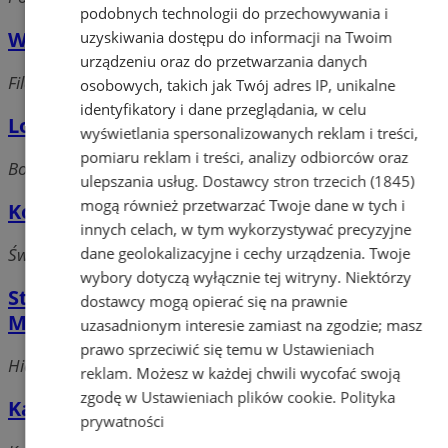
podobnych technologii do przechowywania i
Wspólnota Spółdzielnia Mieszkaniowa
uzyskiwania dostępu do informacji na Twoim
urządzeniu oraz do przetwarzania danych
Filaretów, 43-100 Tychy
osobowych, takich jak Twój adres IP, unikalne
identyfikatory i dane przeglądania, w celu
Lokum Spółdzielnia Mieszkaniowa
wyświetlania spersonalizowanych reklam i treści,
pomiaru reklam i treści, analizy odbiorców oraz
Bohaterów Warszawy, 43-100 Tychy
ulepszania usług.
Dostawcy stron trzecich (1845)
mogą również przetwarzać Twoje dane w tych i
Kora Spółdzielnia Mieszkaniowa
innych celach, w tym wykorzystywać precyzyjne
dane geolokalizacyjne i cechy urządzenia. Twoje
Świerzego, 43-100 Tychy
wybory dotyczą wyłącznie tej witryny. Niektórzy
Stella Pracownicza Spółdzielnia
dostawcy mogą opierać się na prawnie
Mieszkaniowa
uzasadnionym interesie zamiast na zgodzie; masz
prawo sprzeciwić się temu w
Ustawieniach
Hierowskiego, 43-100 Tychy
reklam
. Możesz w każdej chwili wycofać swoją
zgodę w
Ustawieniach plików cookie
.
Polityka
Karolina Spółdzielnia Mieszkaniowa
prywatności