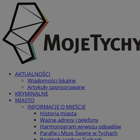
AKTUALNOŚCI
Wiadomości lokalne
Artykuły sponsorowane
KRYMINALNE
MIASTO
INFORMACJE O MIEŚCIE
Historia miasta
Ważne adresy i telefony
Harmonogram wywozu odpadów
Parafie i Msze Święte w Tychach
Rozkłady jazdy w Tychach