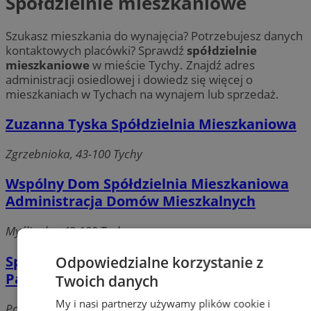
Spółdzielnie mieszkaniowe
Szukasz mieszkania do wynajęcia? Potrzebujesz danych
kontaktowych placówki? Sprawdź
spółdzielnie
mieszkaniowe
w mieście Tychy. Znajdź adres
administracji osiedlowej i dowiedz się więcej o
mieszkaniach w Tychach na wynajem lub sprzedaż.
Zuzanna Tyska Spółdzielnia Mieszkaniowa
Zgrzebnioka, 43-100 Tychy
Wspólny Dom Spółdzielnia Mieszkaniowa
Administracja Domów Mieszkalnych
Myśliwska, 43-100 Tychy
Spółdzielnia Mieszkaniowa Właścicieli
Odpowiedzialne korzystanie z
Paprotka
Twoich danych
My i nasi partnerzy używamy plików cookie i
Poziomkowa, 43-100 Tychy