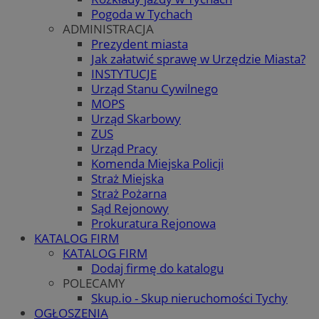
Pogoda w Tychach
ADMINISTRACJA
Prezydent miasta
Jak załatwić sprawę w Urzędzie Miasta?
INSTYTUCJE
Urząd Stanu Cywilnego
MOPS
Urząd Skarbowy
ZUS
Urząd Pracy
Komenda Miejska Policji
Straż Miejska
Straż Pożarna
Sąd Rejonowy
Prokuratura Rejonowa
KATALOG FIRM
KATALOG FIRM
Dodaj firmę do katalogu
POLECAMY
Skup.io - Skup nieruchomości Tychy
OGŁOSZENIA