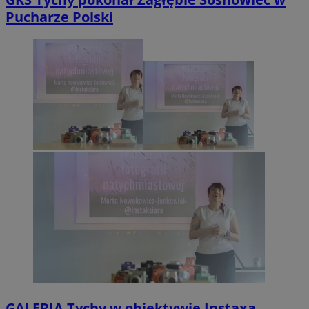
Pucharze Polski
GALERIA
Tychy w obiektywie Instaxa.