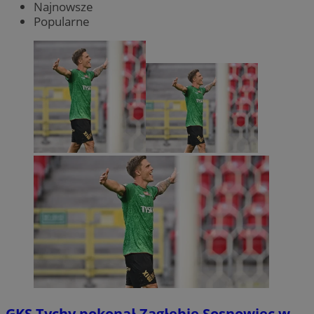
Najnowsze
Popularne
GKS Tychy pokonał Zagłębie Sosnowiec w