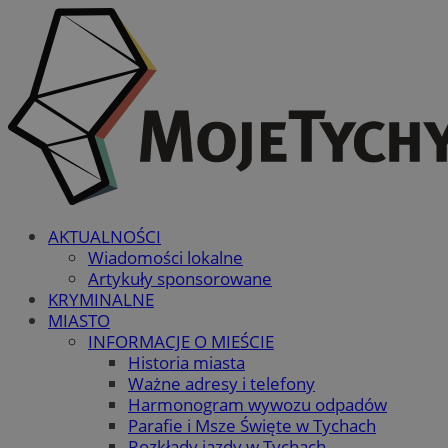
AKTUALNOŚCI
Wiadomości lokalne
Artykuły sponsorowane
KRYMINALNE
MIASTO
INFORMACJE O MIEŚCIE
Historia miasta
Ważne adresy i telefony
Harmonogram wywozu odpadów
Parafie i Msze Święte w Tychach
Rozkłady jazdy w Tychach