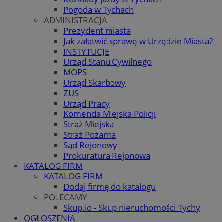
Pogoda w Tychach
ADMINISTRACJA
Prezydent miasta
Jak załatwić sprawę w Urzędzie Miasta?
INSTYTUCJE
Urząd Stanu Cywilnego
MOPS
Urząd Skarbowy
ZUS
Urząd Pracy
Komenda Miejska Policji
Straż Miejska
Straż Pożarna
Sąd Rejonowy
Prokuratura Rejonowa
KATALOG FIRM
KATALOG FIRM
Dodaj firmę do katalogu
POLECAMY
Skup.io - Skup nieruchomości Tychy
OGŁOSZENIA