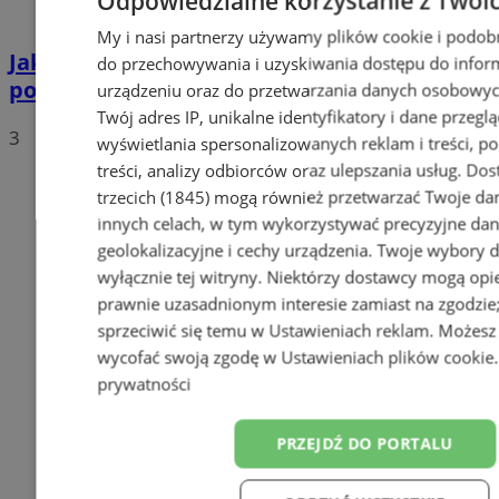
Odpowiedzialne korzystanie z Twoi
My i nasi partnerzy używamy plików cookie i podob
Jakie auta jeżdżą po tyskich, śląskich i
do przechowywania i uzyskiwania dostępu do infor
polskich drogach? Te wyniki Was zaskoczą!
urządzeniu oraz do przetwarzania danych osobowych
Twój adres IP, unikalne identyfikatory i dane przeglą
3
wyświetlania spersonalizowanych reklam i treści, p
treści, analizy odbiorców oraz ulepszania usług.
Dos
trzecich (1845)
mogą również przetwarzać Twoje dan
innych celach, w tym wykorzystywać precyzyjne da
geolokalizacyjne i cechy urządzenia. Twoje wybory 
wyłącznie tej witryny. Niektórzy dostawcy mogą opie
prawnie uzasadnionym interesie zamiast na zgodzi
sprzeciwić się temu w
Ustawieniach reklam
. Możesz
wycofać swoją zgodę w
Ustawieniach plików cookie
prywatności
PRZEJDŹ DO PORTALU