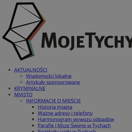
AKTUALNOŚCI
Wiadomości lokalne
Artykuły sponsorowane
KRYMINALNE
MIASTO
INFORMACJE O MIEŚCIE
Historia miasta
Ważne adresy i telefony
Harmonogram wywozu odpadów
Parafie i Msze Święte w Tychach
Rozkłady jazdy w Tychach