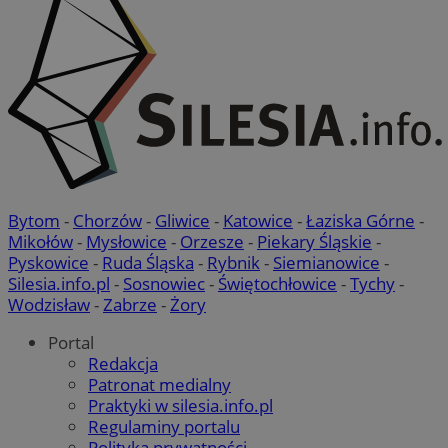
Bytom
-
Chorzów
-
Gliwice
-
Katowice
-
Łaziska Górne
-
Mikołów
-
Mysłowice
-
Orzesze
-
Piekary Śląskie
-
Pyskowice
-
Ruda Śląska
-
Rybnik
-
Siemianowice
-
Silesia.info.pl
-
Sosnowiec
-
Świętochłowice
-
Tychy
-
Wodzisław
-
Zabrze
-
Żory
Portal
Redakcja
Patronat medialny
Praktyki w silesia.info.pl
Regulaminy portalu
Polityka prywatności