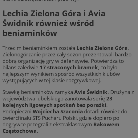
Lechia Zielona Góra i Avia
Świdnik również wśród
beniaminków
Trzecim beniaminkiem została
Lechia Zielona Góra
.
Zielonogórzanie przez cały sezon prezentowali bardzo
dobrą organizację gry w defensywie. Potwierdza to
bilans zaledwie
17 straconych bramek
, co było
najlepszym wynikiem spośród wszystkich klubów
występujących w tej klasie rozgrywkowej.
Stawkę beniaminków zamyka
Avia Świdnik
. Drużyna z
województwa lubelskiego zanotowała serię
23
kolejnych ligowych spotkań bez porażki
.
Podopieczni
Wojciecha Szaconia
dotarli również do
ćwierćfinału STS Pucharu Polski, gdzie dopiero po
dogrywce przegrali z ekstraklasowym
Rakowem
Częstochowa
.