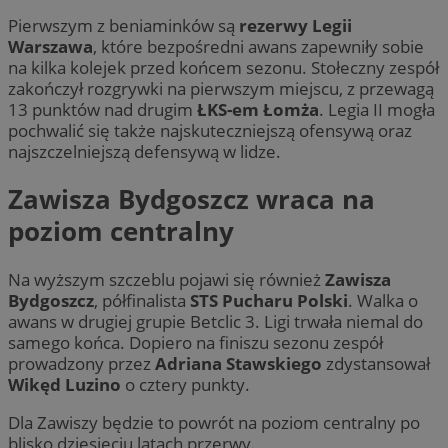
Pierwszym z beniaminków są
rezerwy Legii
Warszawa
, które bezpośredni awans zapewniły sobie
na kilka kolejek przed końcem sezonu. Stołeczny zespół
zakończył rozgrywki na pierwszym miejscu, z przewagą
13 punktów nad drugim
ŁKS-em Łomża
. Legia II mogła
pochwalić się także najskuteczniejszą ofensywą oraz
najszczelniejszą defensywą w lidze.
Zawisza Bydgoszcz wraca na
poziom centralny
Na wyższym szczeblu pojawi się również
Zawisza
Bydgoszcz
, półfinalista
STS Pucharu Polski
. Walka o
awans w drugiej grupie Betclic 3. Ligi trwała niemal do
samego końca. Dopiero na finiszu sezonu zespół
prowadzony przez
Adriana Stawskiego
zdystansował
Wikęd Luzino
o cztery punkty.
Dla Zawiszy będzie to powrót na poziom centralny po
blisko dziesięciu latach przerwy.