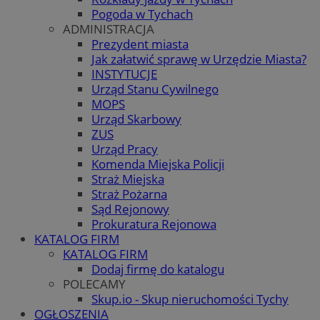
Pogoda w Tychach
ADMINISTRACJA
Prezydent miasta
Jak załatwić sprawę w Urzędzie Miasta?
INSTYTUCJE
Urząd Stanu Cywilnego
MOPS
Urząd Skarbowy
ZUS
Urząd Pracy
Komenda Miejska Policji
Straż Miejska
Straż Pożarna
Sąd Rejonowy
Prokuratura Rejonowa
KATALOG FIRM
KATALOG FIRM
Dodaj firmę do katalogu
POLECAMY
Skup.io - Skup nieruchomości Tychy
OGŁOSZENIA