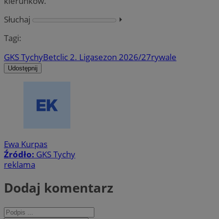
kierunków.
Słuchaj
⏵︎
Tagi:
GKS Tychy
Betclic 2. Liga
sezon 2026/27
rywale
Udostępnij
Ewa Kurpas
Źródło:
GKS Tychy
reklama
Dodaj komentarz