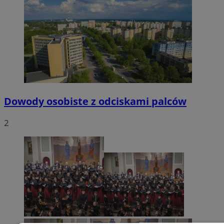
Dowody osobiste z odciskami palców
2