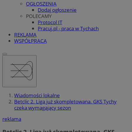
OGŁOSZENIA
Dodaj ogłoszenie
POLECAMY
Protocol IT
Pracuj.pl - praca w Tychach
REKLAMA
WSPÓŁPRACA
Wiadomości lokalne
Betclic 2. Liga już skompletowana. GKS Tychy
czeka wymagający sezon
reklama
Betclic 2. Liga już skompletowana. GKS