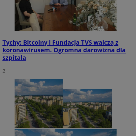
Tychy: Bitcoiny i Fundacja TVS walczą z
koronawirusem. Ogromna darowizna dla
szpitala
2