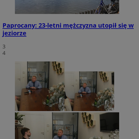
Paprocany: 23-letni mężczyzna utopił się w
jeziorze
3
4