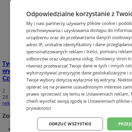
Odpowiedzialne korzystanie z Twoi
My i nasi partnerzy używamy plików cookie i podob
przechowywania i uzyskiwania dostępu do informac
urządzeniu oraz do przetwarzania danych osobowych
adres IP, unikalne identyfikatory i dane przeglądani
spersonalizowanych reklam i treści, pomiaru reklam i
odbiorców oraz ulepszania usług.
Dostawcy stron tr
Tychy: Koncert chóralny "Messa di Gloria" –
również przetwarzać Twoje dane w tych i innych cel
wyjątkowe wydarzenie muzyczne w
wykorzystywać precyzyjne dane geolokalizacyjne i c
Czułowie
Twoje wybory dotyczą wyłącznie tej witryny. Niekt
opierać się na prawnie uzasadnionym interesie zami
2
prawo sprzeciwić się temu w
Ustawieniach reklam
.
28
chwili wycofać swoją zgodę w
Ustawieniach plików 
reklama
prywatności
Zobacz również
ODRZUĆ WSZYSTKIE
PRZEJ
Wiadomości kryminalne w Tychach