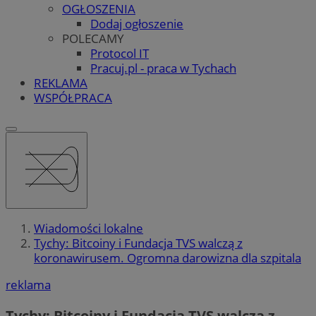
OGŁOSZENIA
Dodaj ogłoszenie
POLECAMY
Protocol IT
Pracuj.pl - praca w Tychach
REKLAMA
WSPÓŁPRACA
Wiadomości lokalne
Tychy: Bitcoiny i Fundacja TVS walczą z
koronawirusem. Ogromna darowizna dla szpitala
reklama
Tychy: Bitcoiny i Fundacja TVS walczą z