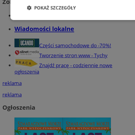
Zobacz również
POKAŻ SZCZEGÓŁY
Wiadomości kryminalne w Tychach
Niezbędne
Wydajność
Targetowani
Wiadomości lokalne
Niesklasyfikowane
Części samochodowe do -70%!
Tworzenie stron www - Tychy
Znajdź pracę - codziennie nowe
ogłoszenia
reklama
Niezbędne
Wydajność
Targetowanie
Funkcjonalno
reklama
Niezbędne pliki cookie umożliwiają korzystanie z podstawowych fun
takich jak logowanie użytkownika i zarządzanie kontem. Bez niezb
Ogłoszenia
można prawidłowo korzystać ze strony internetowej.
Provider
/
Okres
Nazwa
Domena
przechowywani
SessID
mojetychy.pl
1 rok