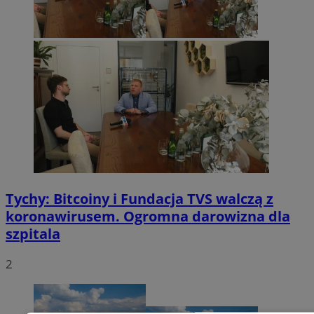
Tychy: Bitcoiny i Fundacja TVS walczą z
koronawirusem. Ogromna darowizna dla
szpitala
2