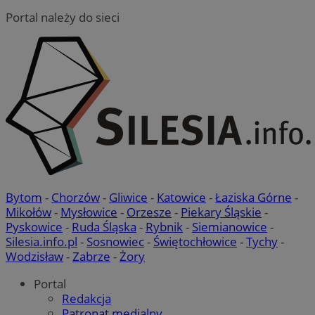
Portal należy do sieci
Bytom
-
Chorzów
-
Gliwice
-
Katowice
-
Łaziska Górne
-
Mikołów
-
Mysłowice
-
Orzesze
-
Piekary Śląskie
-
Pyskowice
-
Ruda Śląska
-
Rybnik
-
Siemianowice
-
Silesia.info.pl
-
Sosnowiec
-
Świętochłowice
-
Tychy
-
Wodzisław
-
Zabrze
-
Żory
Portal
Redakcja
Patronat medialny