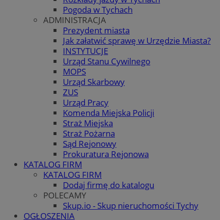
Pogoda w Tychach
ADMINISTRACJA
Prezydent miasta
Jak załatwić sprawę w Urzędzie Miasta?
INSTYTUCJE
Urząd Stanu Cywilnego
MOPS
Urząd Skarbowy
ZUS
Urząd Pracy
Komenda Miejska Policji
Straż Miejska
Straż Pożarna
Sąd Rejonowy
Prokuratura Rejonowa
KATALOG FIRM
KATALOG FIRM
Dodaj firmę do katalogu
POLECAMY
Skup.io - Skup nieruchomości Tychy
OGŁOSZENIA