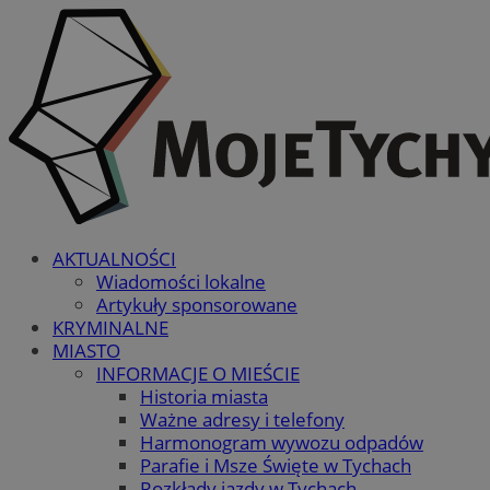
AKTUALNOŚCI
Wiadomości lokalne
Artykuły sponsorowane
KRYMINALNE
MIASTO
INFORMACJE O MIEŚCIE
Historia miasta
Ważne adresy i telefony
Harmonogram wywozu odpadów
Parafie i Msze Święte w Tychach
Rozkłady jazdy w Tychach