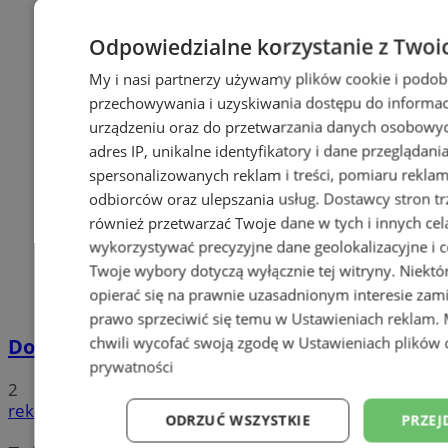
Odpowiedzialne korzystanie z Twoi
My i nasi partnerzy używamy plików cookie i podob
przechowywania i uzyskiwania dostępu do informac
urządzeniu oraz do przetwarzania danych osobowych
adres IP, unikalne identyfikatory i dane przeglądani
spersonalizowanych reklam i treści, pomiaru reklam i
odbiorców oraz ulepszania usług.
Dostawcy stron tr
również przetwarzać Twoje dane w tych i innych cel
wykorzystywać precyzyjne dane geolokalizacyjne i c
Twoje wybory dotyczą wyłącznie tej witryny. Niekt
opierać się na prawnie uzasadnionym interesie zami
prawo sprzeciwić się temu w
Ustawieniach reklam
.
chwili wycofać swoją zgodę w
Ustawieniach plików 
Dowody osobiste z odciskami palców
prywatności
2
reklama
ODRZUĆ WSZYSTKIE
PRZEJ