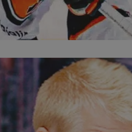
mojetychy.pl
1 rok
Ten plik cookie przechowuje identyfik
mojetychy.pl
1 rok
Ten plik cookie przechowuje identyfik
mojetychy.pl
1 rok
Ten plik cookie przechowuje identyfik
30 minut
Ten plik cookie służy do rozróżniania
Cloudflare
to korzystne dla strony internetowe
Inc.
umożliwia tworzenie ważnych rapor
.x.com
korzystania z jej witryny internetowe
METADATA
5 miesięcy 4
Ten plik cookie jest używany do pr
YouTube
tygodnie
użytkownika i wyboru prywatności dla
.youtube.com
witryną. Rejestruje dane dotyczące 
odwiedzającego na różne polityki i 
prywatności, zapewniając, że ich pre
uhonorowane w przyszłych sesjach.
nt
4 tygodnie 2 dni
Ten plik cookie jest używany przez 
CookieScript
Script.com do zapamiętywania prefe
mojetychy.pl
zgody użytkownika na pliki cookie. J
Google Privacy Policy
aby baner cookie Cookie-Script.com 
29 minut 57
Ten plik cookie służy do rozróżniania
Cloudflare
sekund
to korzystne dla strony internetowe
Inc.
umożliwia tworzenie ważnych rapor
.twitter.com
korzystania z jej witryny internetowe
Provider
/
Domena
Okres przechow