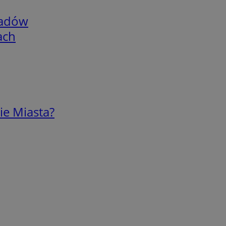
adów
ach
ie Miasta?