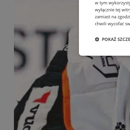
w tym wykorzysty
wyłącznie tej wi
zamiast na zgodz
chwili wycofać s
POKAŻ SZCZ
Niezbędne
Ni
Niezbędne pliki cook
zarządzanie kontem. 
Nazwa