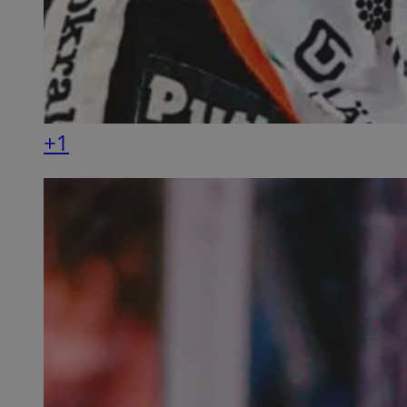
SessID
QeSessID
MvSessID
__cf_bm
+1
VISITOR_PRIVACY_
CookieScriptConse
__cf_bm
Nazwa