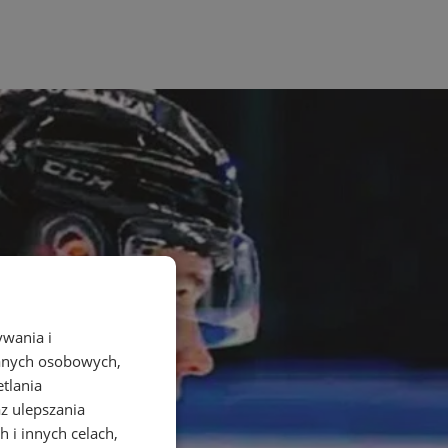
ywania i
danych osobowych,
etlania
az ulepszania
 i innych celach,