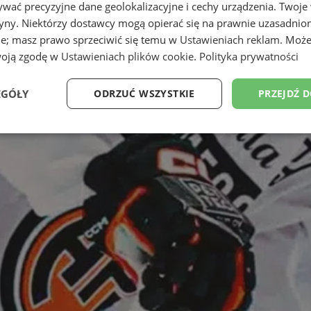
wać precyzyjne dane geolokalizacyjne i cechy urządzenia. Twoje
tryny. Niektórzy dostawcy mogą opierać się na prawnie uzasadnio
ie; masz prawo sprzeciwić się temu w
Ustawieniach reklam
. Może
woją zgodę w
Ustawieniach plików cookie
.
Polityka prywatności
EGÓŁY
ODRZUĆ WSZYSTKIE
PRZEJDŹ 
Wydajność
Targetowanie
Funkcjonalność
Ni
ezbędne
Wydajność
Targetowanie
Funkcjonalność
Niesklasyfikow
ie umożliwiają korzystanie z podstawowych funkcji strony internetowej, takich jak log
Bez niezbędnych plików cookie nie można prawidłowo korzystać ze strony internetowe
Provider
/
Okres
Opis
Domena
przechowywania