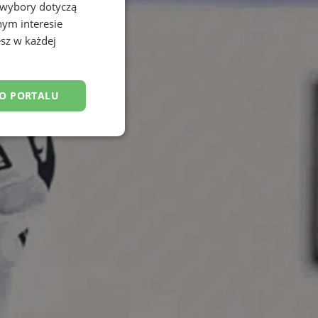
 wybory dotyczą
nym interesie
sz w każdej
DO PORTALU
esklasyfikowane
ane
owanie użytkownika i
j.