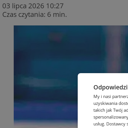
03 lipca 2026 10:27
Czas czytania: 6 min.
Odpowiedzia
My i nasi partne
uzyskiwania dost
takich jak Twój a
spersonalizowanyc
usług.
Dostawcy s