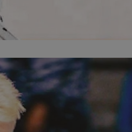
ator sesji.
ator sesji.
ator sesji.
 ludzi i botów. Jest
j, ponieważ
tów na temat
j.
zechowywania zgody
 ich interakcji z
zgody
ustawienia
ferencje zostaną
usługę Cookie-
rencji dotyczących
est to konieczne,
działał poprawnie.
 ludzi i botów. Jest
j, ponieważ
tów na temat
j.
ywania
Opis