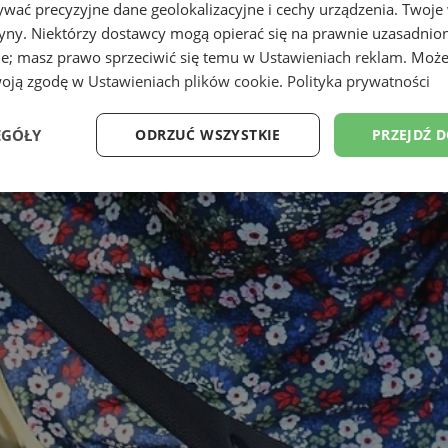
wać precyzyjne dane geolokalizacyjne i cechy urządzenia. Twoje
tryny. Niektórzy dostawcy mogą opierać się na prawnie uzasadnio
ie; masz prawo sprzeciwić się temu w
Ustawieniach reklam
. Może
woją zgodę w
Ustawieniach plików cookie
.
Polityka prywatności
EGÓŁY
ODRZUĆ WSZYSTKIE
PRZEJDŹ 
Wydajność
Targetowanie
Funkcjonalność
Ni
ezbędne
Wydajność
Targetowanie
Funkcjonalność
Niesklasyfikow
ie umożliwiają korzystanie z podstawowych funkcji strony internetowej, takich jak log
Bez niezbędnych plików cookie nie można prawidłowo korzystać ze strony internetowe
Provider
/
Okres
Opis
Domena
przechowywania