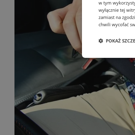
w tym wykorzysty
wyłącznie tej wi
zamiast na zgodz
chwili wycofać s
POKAŻ SZCZ
Niezbędne
Ni
Niezbędne pliki cook
zarządzanie kontem. 
Nazwa