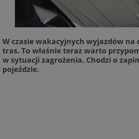
SessID
QeSessID
MvSessID
CookieScriptConse
W czasie wakacyjnych wyjazdów na d
tras. To właśnie teraz warto przypom
VISITOR_PRIVACY_
w sytuacji zagrożenia. Chodzi o zap
pojeździe.
Nazwa
Nazwa
ustat_jn29ek10jrjhX
Nazwa
ustat_age3nve3hm
OAID
IDE
openstat_8svbs0xb
openstat_gid