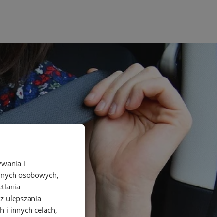
ywania i
danych osobowych,
etlania
az ulepszania
 i innych celach,