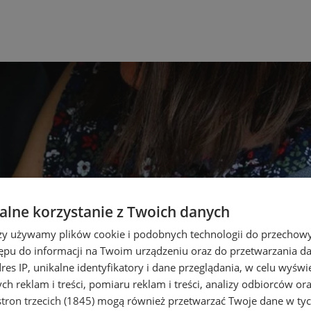
lne korzystanie z Twoich danych
rzy używamy plików cookie i podobnych technologii do przechow
ępu do informacji na Twoim urządzeniu oraz do przetwarzania 
dres IP, unikalne identyfikatory i dane przeglądania, w celu wyświ
h reklam i treści, pomiaru reklam i treści, analizy odbiorców or
tron trzecich (1845)
mogą również przetwarzać Twoje dane w tych