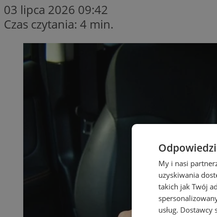
03 lipca 2026 09:42
Czas czytania: 4 min.
Odpowiedzia
My i nasi partne
uzyskiwania dost
takich jak Twój a
spersonalizowanyc
usług.
Dostawcy s