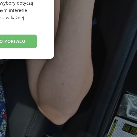
 wybory dotyczą
nym interesie
sz w każdej
DO PORTALU
esklasyfikowane
ane
owanie użytkownika i
j.