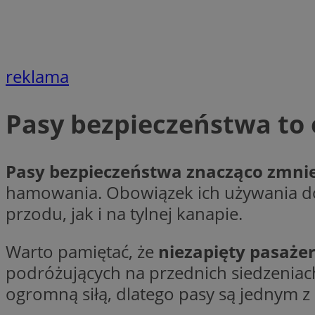
__gpi
test_cookie
YSC
_ga_MG4479S3YN
reklama
__Secure-
ustat_gid
ROLLOUT_TOKEN
Pasy bezpieczeństwa to
__gads
_clsk
Pasy bezpieczeństwa znacząco zmnie
hamowania. Obowiązek ich używania dot
VISITOR_INFO1_LIV
przodu, jak i na tylnej kanapie.
_ga
Warto pamiętać, że
niezapięty pasażer
_fbp
podróżujących na przednich siedzeniach
ogromną siłą, dlatego pasy są jednym
_clck