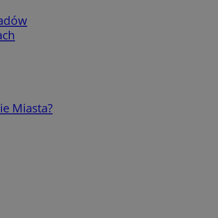
adów
ach
ie Miasta?