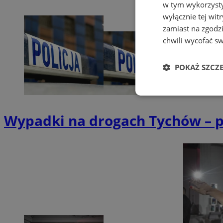
w tym wykorzysty
wyłącznie tej wi
zamiast na zgodz
chwili wycofać s
POKAŻ SZCZ
Niezbędne
Wypadki na drogach Tychów – p
Ni
Niezbędne pliki cook
zarządzanie kontem. 
Nazwa