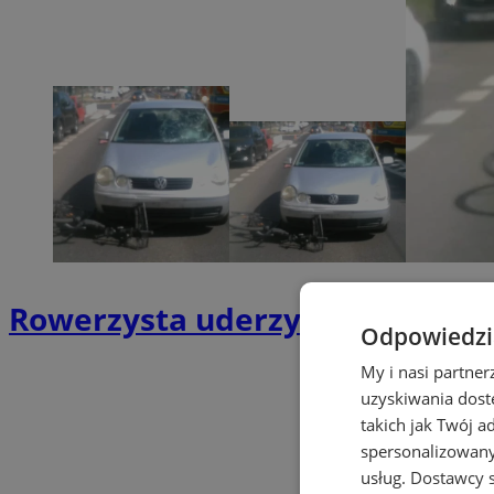
Rowerzysta uderzył w volkswagen
Odpowiedzia
My i nasi partne
uzyskiwania dost
takich jak Twój a
spersonalizowanyc
usług.
Dostawcy s