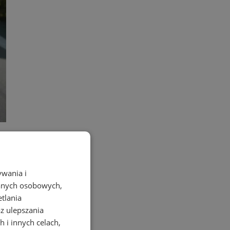
ala
ywania i
danych osobowych,
etlania
az ulepszania
 i innych celach,