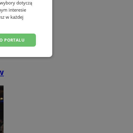
 wybory dotyczą
nym interesie
sz w każdej
DO PORTALU
esklasyfikowane
w
ane
owanie użytkownika i
j.