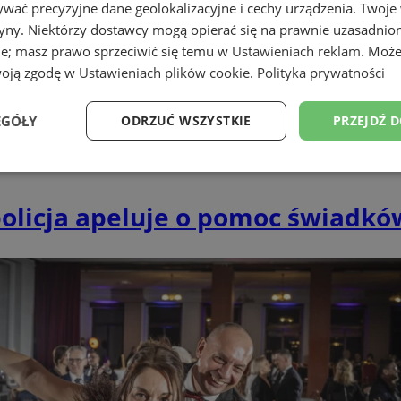
wać precyzyjne dane geolokalizacyjne i cechy urządzenia. Twoje
tryny. Niektórzy dostawcy mogą opierać się na prawnie uzasadnio
ie; masz prawo sprzeciwić się temu w
Ustawieniach reklam
. Może
woją zgodę w
Ustawieniach plików cookie
.
Polityka prywatności
EGÓŁY
ODRZUĆ WSZYSTKIE
PRZEJDŹ 
Wydajność
Targetowanie
Funkcjonalność
Ni
olicja apeluje o pomoc świadkó
ezbędne
Wydajność
Targetowanie
Funkcjonalność
Niesklasyfikow
ie umożliwiają korzystanie z podstawowych funkcji strony internetowej, takich jak log
Bez niezbędnych plików cookie nie można prawidłowo korzystać ze strony internetowe
Provider
/
Okres
Opis
Domena
przechowywania