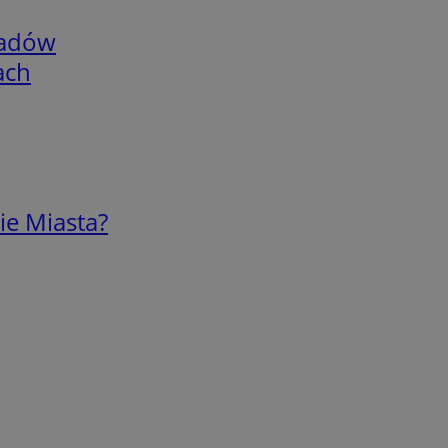
adów
ach
ie Miasta?