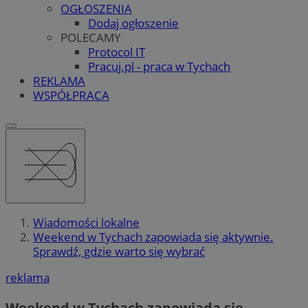
OGŁOSZENIA
Dodaj ogłoszenie
POLECAMY
Protocol IT
Pracuj.pl - praca w Tychach
REKLAMA
WSPÓŁPRACA
Wiadomości lokalne
Weekend w Tychach zapowiada się aktywnie.
Sprawdź, gdzie warto się wybrać
reklama
Weekend w Tychach zapowiada się