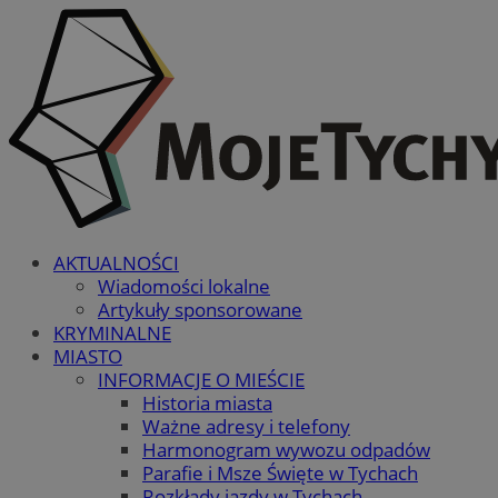
AKTUALNOŚCI
Wiadomości lokalne
Artykuły sponsorowane
KRYMINALNE
MIASTO
INFORMACJE O MIEŚCIE
Historia miasta
Ważne adresy i telefony
Harmonogram wywozu odpadów
Parafie i Msze Święte w Tychach
Rozkłady jazdy w Tychach