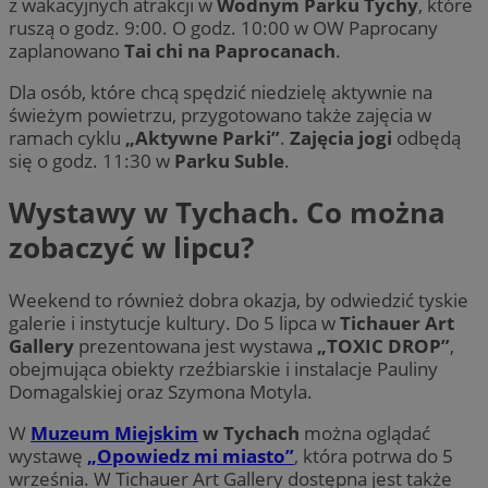
z wakacyjnych atrakcji w
Wodnym Parku Tychy
, które
ruszą o godz. 9:00. O godz. 10:00 w OW Paprocany
zaplanowano
Tai chi na Paprocanach
.
Dla osób, które chcą spędzić niedzielę aktywnie na
świeżym powietrzu, przygotowano także zajęcia w
ramach cyklu
„Aktywne Parki”
.
Zajęcia jogi
odbędą
się o godz. 11:30 w
Parku Suble
.
Wystawy w Tychach. Co można
zobaczyć w lipcu?
Weekend to również dobra okazja, by odwiedzić tyskie
galerie i instytucje kultury. Do 5 lipca w
Tichauer Art
Gallery
prezentowana jest wystawa
„TOXIC DROP”
,
obejmująca obiekty rzeźbiarskie i instalacje Pauliny
Domagalskiej oraz Szymona Motyla.
W
Muzeum Miejskim
w Tychach
można oglądać
wystawę
„Opowiedz mi miasto”
, która potrwa do 5
września. W Tichauer Art Gallery dostępna jest także