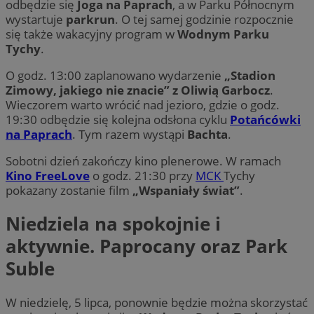
odbędzie się
Joga na Paprach
, a w Parku Północnym
wystartuje
parkrun
. O tej samej godzinie rozpocznie
się także wakacyjny program w
Wodnym Parku
Tychy
.
O godz. 13:00 zaplanowano wydarzenie
„Stadion
Zimowy, jakiego nie znacie” z Oliwią Garbocz
.
Wieczorem warto wrócić nad jezioro, gdzie o godz.
19:30 odbędzie się kolejna odsłona cyklu
Potańcówki
na Paprach
. Tym razem wystąpi
Bachta
.
Sobotni dzień zakończy kino plenerowe. W ramach
Kino FreeLove
o godz. 21:30 przy
MCK
Tychy
pokazany zostanie film
„Wspaniały świat”
.
Niedziela na spokojnie i
aktywnie. Paprocany oraz Park
Suble
W niedzielę, 5 lipca, ponownie będzie można skorzystać