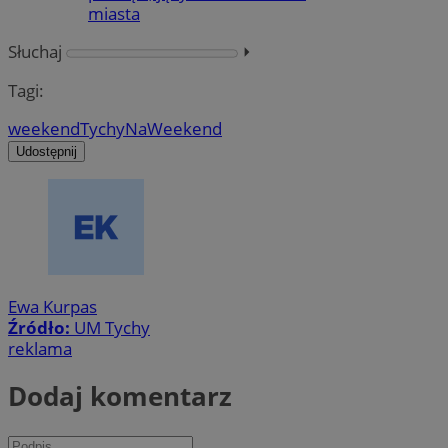
miasta
Słuchaj
⏵︎
Tagi:
weekend
TychyNaWeekend
Udostępnij
Ewa Kurpas
Źródło:
UM Tychy
reklama
Dodaj komentarz