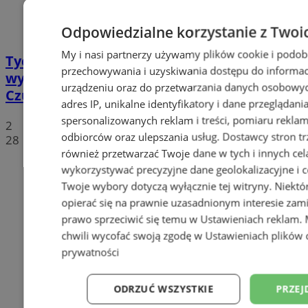
Odpowiedzialne korzystanie z Twoi
My i nasi partnerzy używamy plików cookie i podob
Tychy: Koncert chóralny "Messa di Gloria" –
przechowywania i uzyskiwania dostępu do informac
wyjątkowe wydarzenie muzyczne w
urządzeniu oraz do przetwarzania danych osobowych
Czułowie
adres IP, unikalne identyfikatory i dane przeglądani
spersonalizowanych reklam i treści, pomiaru reklam i
2
odbiorców oraz ulepszania usług.
Dostawcy stron tr
28
również przetwarzać Twoje dane w tych i innych cel
wykorzystywać precyzyjne dane geolokalizacyjne i c
Twoje wybory dotyczą wyłącznie tej witryny. Niekt
opierać się na prawnie uzasadnionym interesie zami
prawo sprzeciwić się temu w
Ustawieniach reklam
.
chwili wycofać swoją zgodę w
Ustawieniach plików 
prywatności
ODRZUĆ WSZYSTKIE
PRZEJ