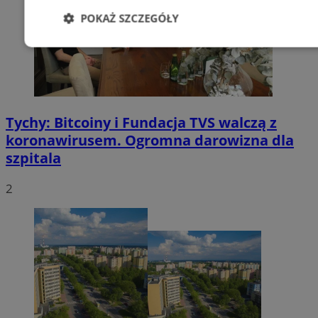
POKAŻ SZCZEGÓŁY
Niezbędne
Wydajność
Targetowani
Niesklasyfikowane
Tychy: Bitcoiny i Fundacja TVS walczą z
koronawirusem. Ogromna darowizna dla
szpitala
2
Niezbędne
Wydajność
Targetowanie
Funkcjonalno
Niezbędne pliki cookie umożliwiają korzystanie z podstawowych fun
takich jak logowanie użytkownika i zarządzanie kontem. Bez niezb
można prawidłowo korzystać ze strony internetowej.
Provider
/
Okres
Nazwa
Domena
przechowywani
SessID
mojetychy.pl
1 rok