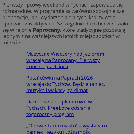
Pierwszy lipcowy weekend w Tychach zapowiada się
różnorodnie. W programie są zarówno spokojniejsze
propozycje, jak i wydarzenia dla tych, którzy wolą
spędzać czas aktywnie. Szczególnie dużo będzie działo
się w rejonie
Paprocany
, które tradycyjnie pozostają
jednym z najważniejszych letnich miejsc spotkań w
mieście.
Muzyczne Wieczory nad Jeziorem
wracają na Paprocany. Pierwszy
koncert już 3 lipca
Potańcówki na Paprach 2026
wracają do Tychów. Będzie taniec,
muzyka i wakacyjny klimat
Darmowe kino plenerowe w
Tychach. FreeLove odsłania
tegoroczny program
„Opowiedz mi miasto” – wystawa o
pamięci, języku i tożsamości