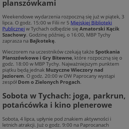
planszówkami
Weekendowe wydarzenia rozpoczną się już w piątek, 3
lipca. O godz. 15:00 w Filii nr 5
Miejskiej Biblioteki
Publicznej
w Tychach odbędzie się
Amatorski Kącik
Szachowy
. Godzinę później, o 16:00, MBP Tychy
zaprasza na
Bajkotekę
.
Wieczorem na uczestników czekają także
Spotkania
Planszówkowe i Gry Bitewne
, które rozpoczną się o
godz. 18:00 w MBP Tychy. Najważniejszym punktem
piątku będą jednak
Muzyczne Wieczory nad
Jeziorem
. O godz. 20:00 w OW Paprocany wystąpi
zespół
Dom o Zielonych Progach
.
Sobota w Tychach: joga, parkrun,
potańcówka i kino plenerowe
Sobota, 4 lipca, upłynie pod znakiem aktywności i
letnich atrakcji. Już o godz. 9:00 na Paprocanach