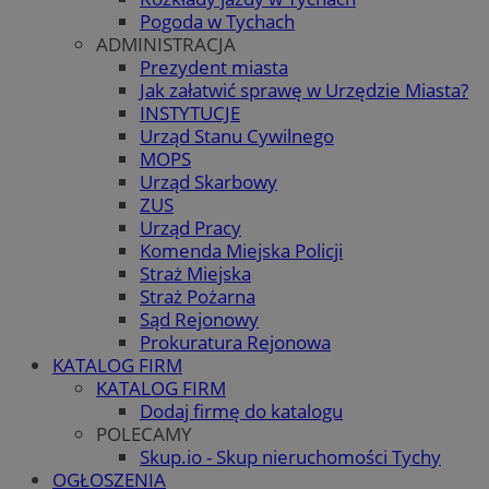
Pogoda w Tychach
ADMINISTRACJA
Prezydent miasta
Jak załatwić sprawę w Urzędzie Miasta?
INSTYTUCJE
Urząd Stanu Cywilnego
MOPS
Urząd Skarbowy
ZUS
Urząd Pracy
Komenda Miejska Policji
Straż Miejska
Straż Pożarna
Sąd Rejonowy
Prokuratura Rejonowa
KATALOG FIRM
KATALOG FIRM
Dodaj firmę do katalogu
POLECAMY
Skup.io - Skup nieruchomości Tychy
OGŁOSZENIA