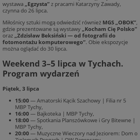
wystawa
„Egzysta”
z pracami Katarzyny Zawady,
czynna do 26 lipca.
Miłośnicy sztuki mogą odwiedzić również
MGS „OBOK”
,
gdzie prezentowane są wystawy
„Kocham Cię Polsko”
oraz
„Zdzisław Beksiński — od fotografii do
fotomontażu komputerowego”
. Obie ekspozycje
można oglądać do 30 lipca.
Weekend 3–5 lipca w Tychach.
Program wydarzeń
Piątek, 3 lipca
15:00
— Amatorski Kącik Szachowy | Filia nr 5
MBP Tychy,
16:00
— Bajkoteka | MBP Tychy,
18:00
— Spotkania Planszówkowe i Gry Bitewne |
MBP Tychy,
20:00
— Muzyczne Wieczory nad Jeziorem: Dom o
Zielonych Progach | OW Paprocany.