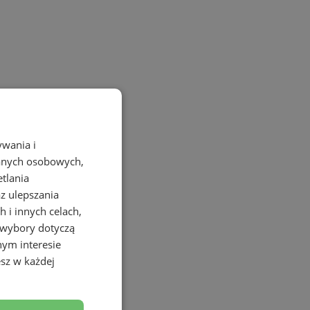
ywania i
danych osobowych,
etlania
az ulepszania
 i innych celach,
 wybory dotyczą
nym interesie
sz w każdej