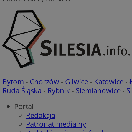
ustat_gid
openstat_8svbs0xb
MR
YSC
OAID
MUID
FCCDCF
MUID
__gpi
Bytom
-
Chorzów
-
Gliwice
-
Katowice
-
Ruda Śląska
-
Rybnik
-
Siemianowice
-
S
SRM_B
_clsk
Portal
IDE
Redakcja
__eoi
Patronat medialny