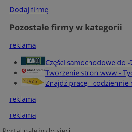
Dodaj firmę
VISITOR_PRIVACY_
Pozostałe firmy w kategorii
reklama
CookieScriptConse
Części samochodowe do -
__cf_bm
Tworzenie stron www - Ty
Znajdź pracę - codziennie
Nazwa
reklama
Nazwa
openstat_gid
Nazwa
ustat_age3nve3hm
_clsk
reklama
VISITOR_INFO1_LIV
ustat_jn29ek10jrjhX
__Secure-YNID
Portal należy do sieci