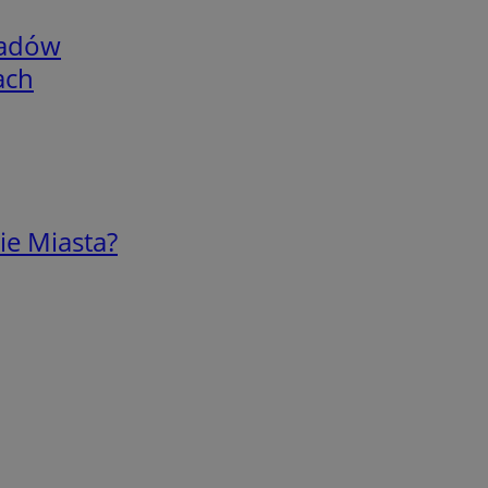
adów
ach
ie Miasta?