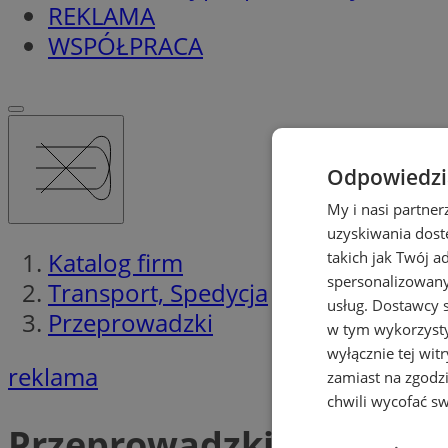
REKLAMA
WSPÓŁPRACA
Odpowiedzia
My i nasi partne
uzyskiwania dost
Katalog firm
takich jak Twój a
spersonalizowanyc
Transport, Spedycja
usług.
Dostawcy s
Przeprowadzki
w tym wykorzysty
wyłącznie tej wi
reklama
zamiast na zgodz
chwili wycofać s
Przeprowadzki