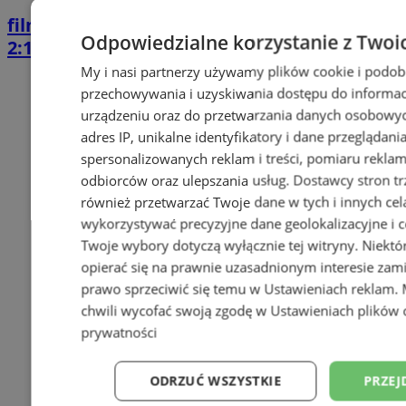
film
GKS Tychy pokonał Stal Stalowa Wola
Odpowiedzialne korzystanie z Twoi
2:1
My i nasi partnerzy używamy plików cookie i podob
przechowywania i uzyskiwania dostępu do informac
urządzeniu oraz do przetwarzania danych osobowych
adres IP, unikalne identyfikatory i dane przeglądani
spersonalizowanych reklam i treści, pomiaru reklam i
odbiorców oraz ulepszania usług.
Dostawcy stron tr
również przetwarzać Twoje dane w tych i innych cel
wykorzystywać precyzyjne dane geolokalizacyjne i c
Twoje wybory dotyczą wyłącznie tej witryny. Niekt
opierać się na prawnie uzasadnionym interesie zami
prawo sprzeciwić się temu w
Ustawieniach reklam
.
chwili wycofać swoją zgodę w
Ustawieniach plików 
prywatności
ODRZUĆ WSZYSTKIE
PRZEJ