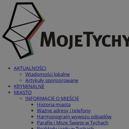
AKTUALNOŚCI
Wiadomości lokalne
Artykuły sponsorowane
KRYMINALNE
MIASTO
INFORMACJE O MIEŚCIE
Historia miasta
Ważne adresy i telefony
Harmonogram wywozu odpadów
Parafie i Msze Święte w Tychach
Rozkłady jazdy w Tychach