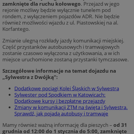
zamknięte dla ruchu kołowego
. Przejazd w jego
rejonie możliwy będzie wyłącznie tunelem pod
rondem, z wyłączeniem pojazdów ADR. Nie będzie
również możliwości wjazdu z ul. Piastowskiej na al.
Korfantego.
Zmianie ulegną rozkłady jazdy komunikacji miejskiej.
Część przystanków autobusowych i tramwajowych
zostanie czasowo wyłączona z użytkowania, a w ich
miejsce uruchomione zostaną przystanki tymczasowe.
Szczegółowe informacje na temat dojazdu na
„Sylwestra z Dwójką”:
Dodatkowe pociągi Kolei Śląskich w Sylwestra
Sylwester pod Spodkiem w Katowicach:
Dodatkowe kursy i bezpłatne przejazdy
Zmiany w komunikacji ZTM na święta i Sylwestra.
Sprawdź, jak pojadą autobusy i tramwaje
Mamy również ważną informację dla pieszych –
od 31
grudnia od 12:00 do 1 stycznia do 5:00, zamknięte