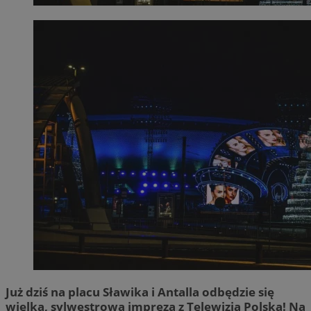
Już dziś na placu Sławika i Antalla odbędzie się
wielka, sylwestrowa impreza z Telewizją Polską! Na