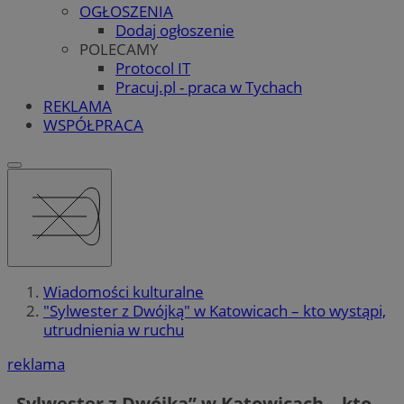
OGŁOSZENIA
Dodaj ogłoszenie
POLECAMY
Protocol IT
Pracuj.pl - praca w Tychach
REKLAMA
WSPÓŁPRACA
Wiadomości kulturalne
"Sylwester z Dwójką" w Katowicach – kto wystąpi,
utrudnienia w ruchu
reklama
„Sylwester z Dwójką” w Katowicach – kto