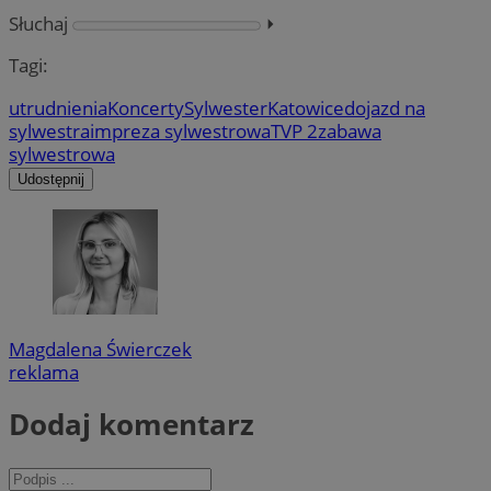
Słuchaj
⏵︎
Tagi:
utrudnienia
Koncerty
Sylwester
Katowice
dojazd na
sylwestra
impreza sylwestrowa
TVP 2
zabawa
sylwestrowa
Udostępnij
Magdalena Świerczek
reklama
Dodaj komentarz