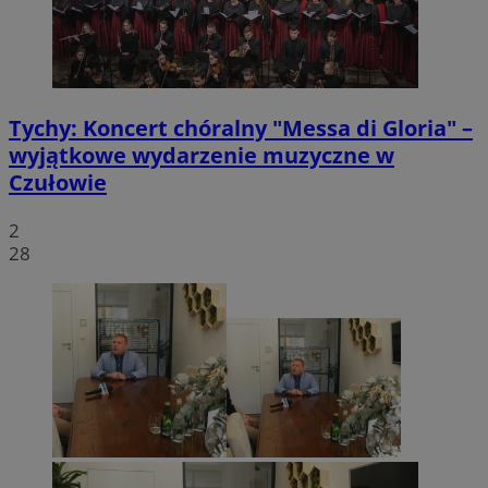
Tychy: Koncert chóralny "Messa di Gloria" –
wyjątkowe wydarzenie muzyczne w
Czułowie
2
28