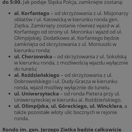
do 5:00.
Jak podaje Śląska Polcja, zamknięte zostaną:
al. Korfantego
– od skrzyżowania z ul. Misjonarzy
oblatów / ul. Katowicką w kierunku ronda gen.
Ziętka. Zamknięty zostanie również wjazd w al.
Korfantego od strony ul. Morcinka i wjazd od ul.
Olimpijskiej. Dodatkowo al. Korfantego będzie
zamknięta od skrzyżowania z ul. Moniuszki w
kierunku ronda;
ul. Chorzowska
– od skrzyżowania z ul. Sokolską
w kierunku ronda, z możliwością wjazdu wyłącznie
do tunelu;
al. Roździeńskiego
– od skrzyżowania z ul.
Dobrowolskiego i ul. Dudy-Gracza w kierunku
ronda, wjazd możliwy wyłącznie do tunelu.
ul. Uniwersytecka
– od ronda Pietera przy ul.
Uniwersyteckiej w kierunku al. Roździeńskiego.
ul. Olimpijska, ul. Góreckiego, ul. Wincklera
, a
także pozostałe wloty ulic bocznych w rejonie
ronda.
Rondo im. gen. Jerzego Zietka będzie całkowicie