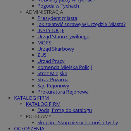
Pogoda w Tychach
ADMINISTRACJA
Prezydent miasta
Jak załatwić sprawę w Urzędzie Miasta?
INSTYTUCJE
Urząd Stanu Cywilnego
MOPS
Urząd Skarbowy
ZUS
Urząd Pracy
Komenda Miejska Policji
Straż Miejska
Straż Pożarna
Sąd Rejonowy
Prokuratura Rejonowa
KATALOG FIRM
KATALOG FIRM
Dodaj firmę do katalogu
POLECAMY
Skup.io - Skup nieruchomości Tychy
OGŁOSZENIA