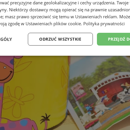
wać precyzyjne dane geolokalizacyjne i cechy urządzenia. Twoje
tryny. Niektórzy dostawcy mogą opierać się na prawnie uzasadnio
ie; masz prawo sprzeciwić się temu w
Ustawieniach reklam
. Może
woją zgodę w
Ustawieniach plików cookie
.
Polityka prywatności
EGÓŁY
ODRZUĆ WSZYSTKIE
PRZEJDŹ 
Wydajność
Targetowanie
Funkcjonalność
Ni
ezbędne
Wydajność
Targetowanie
Funkcjonalność
Niesklasyfikow
ie umożliwiają korzystanie z podstawowych funkcji strony internetowej, takich jak log
Bez niezbędnych plików cookie nie można prawidłowo korzystać ze strony internetowe
Provider
/
Okres
Opis
Domena
przechowywania