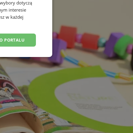
 wybory dotyczą
nym interesie
sz w każdej
DO PORTALU
esklasyfikowane
ane
owanie użytkownika i
j.