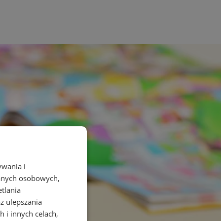
ywania i
danych osobowych,
etlania
az ulepszania
 i innych celach,