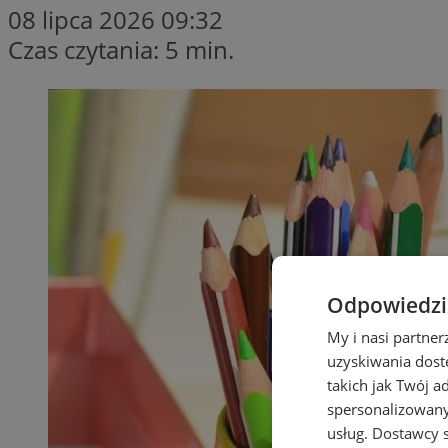
08 lipca 2026 09:32
Czas czytania: 5 min.
Odpowiedzia
My i nasi partne
uzyskiwania dost
takich jak Twój a
spersonalizowanyc
usług.
Dostawcy s