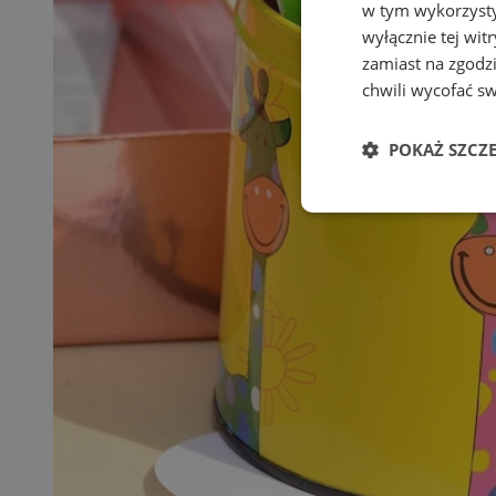
w tym wykorzysty
wyłącznie tej wi
zamiast na zgodz
chwili wycofać s
POKAŻ SZCZ
Niezbędne
Ni
Niezbędne pliki cook
zarządzanie kontem. 
Nazwa