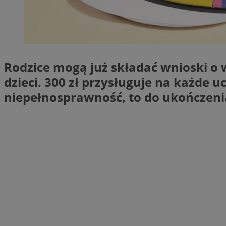
SessID
QeSessID
MvSessID
CookieScriptConse
Rodzice mogą już składać wnioski o
dzieci. 300 zł przysługuje na każde u
VISITOR_PRIVACY_
niepełnosprawność, to do ukończenia
Nazwa
Nazwa
ustat_jn29ek10jrjhX
Nazwa
ustat_age3nve3hm
OAID
IDE
openstat_8svbs0xb
openstat_gid