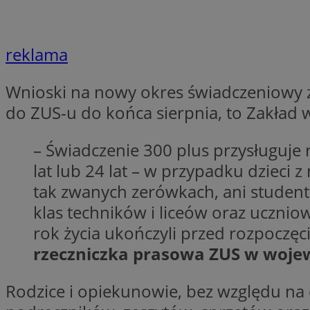
__gpi
test_cookie
reklama
YSC
_ga_MG4479S3YN
__Secure-
Wnioski na nowy okres świadczeniowy za
ustat_gid
ROLLOUT_TOKEN
do ZUS-u do końca sierpnia, to Zakład 
– Świadczenie 300 plus przysługuje r
__gads
_clsk
lat lub 24 lat – w przypadku dzieci 
tak zwanych zerówkach, ani studento
VISITOR_INFO1_LIV
klas techników i liceów oraz uczniow
_ga
rok życia ukończyli przed rozpoczę
rzeczniczka prasowa ZUS w woje
_fbp
Rodzice i opiekunowie, bez względu na
_clck