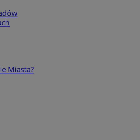
adów
ach
ie Miasta?