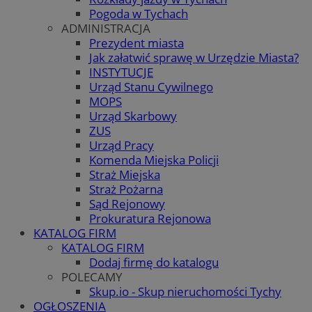
Pogoda w Tychach
ADMINISTRACJA
Prezydent miasta
Jak załatwić sprawę w Urzędzie Miasta?
INSTYTUCJE
Urząd Stanu Cywilnego
MOPS
Urząd Skarbowy
ZUS
Urząd Pracy
Komenda Miejska Policji
Straż Miejska
Straż Pożarna
Sąd Rejonowy
Prokuratura Rejonowa
KATALOG FIRM
KATALOG FIRM
Dodaj firmę do katalogu
POLECAMY
Skup.io - Skup nieruchomości Tychy
OGŁOSZENIA