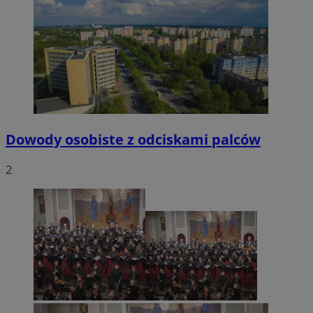
Dowody osobiste z odciskami palców
2