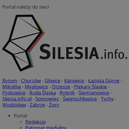
Portal należy do sieci
Bytom
-
Chorzów
-
Gliwice
-
Katowice
-
Łaziska Górne
-
Mikołów
-
Mysłowice
-
Orzesze
-
Piekary Śląskie
-
Pyskowice
-
Ruda Śląska
-
Rybnik
-
Siemianowice
-
Silesia.info.pl
-
Sosnowiec
-
Świętochłowice
-
Tychy
-
Wodzisław
-
Zabrze
-
Żory
Portal
Redakcja
Patronat medialny