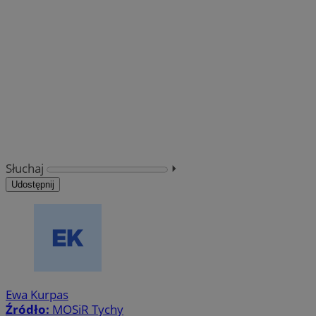
Słuchaj
⏵︎
Udostępnij
Ewa Kurpas
Źródło:
MOSiR Tychy