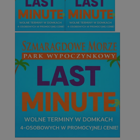
Niezbędne pliki cookie umożliwiają korzystanie z podstawowych fun
takich jak logowanie użytkownika i zarządzanie kontem. Bez niezb
można prawidłowo korzystać ze strony internetowej.
Provider
/
Okres
Nazwa
Domena
przechowywani
SessID
mojetychy.pl
1 rok
QeSessID
mojetychy.pl
1 rok
MvSessID
mojetychy.pl
1 rok
CookieScriptConsent
4 tygodnie 2 dn
CookieScript
mojetychy.pl