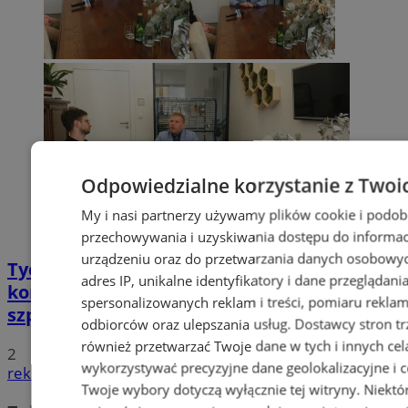
Odpowiedzialne korzystanie z Twoi
My i nasi partnerzy używamy plików cookie i podob
przechowywania i uzyskiwania dostępu do informac
urządzeniu oraz do przetwarzania danych osobowych
Tychy: Bitcoiny i Fundacja TVS walczą z
adres IP, unikalne identyfikatory i dane przeglądani
koronawirusem. Ogromna darowizna dla
spersonalizowanych reklam i treści, pomiaru reklam i
szpitala
odbiorców oraz ulepszania usług.
Dostawcy stron tr
również przetwarzać Twoje dane w tych i innych cel
2
wykorzystywać precyzyjne dane geolokalizacyjne i c
reklama
Twoje wybory dotyczą wyłącznie tej witryny. Niekt