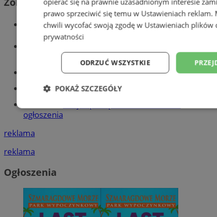
Zobacz również
opierać się na prawnie uzasadnionym interesie zami
prawo sprzeciwić się temu w
Ustawieniach reklam
.
Wiadomości kryminalne w Tychach
chwili wycofać swoją zgodę w
Ustawieniach plików 
prywatności
Wiadomości lokalne
ODRZUĆ WSZYSTKIE
PRZEJ
Części samochodowe do -70%!
Tworzenie stron www - Tychy
POKAŻ SZCZEGÓŁY
Znajdź pracę - codziennie nowe
Niezbędne
Wydajność
Targetowani
ogłoszenia
reklama
Niesklasyfikowane
reklama
Ogłoszenia
Niezbędne
Wydajność
Targetowanie
Funkcjonalno