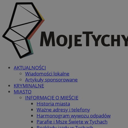
AKTUALNOŚCI
Wiadomości lokalne
Artykuły sponsorowane
KRYMINALNE
MIASTO
INFORMACJE O MIEŚCIE
Historia miasta
Ważne adresy i telefony
Harmonogram wywozu odpadów
Parafie i Msze Święte w Tychach
Rozkłady jazdy w Tychach