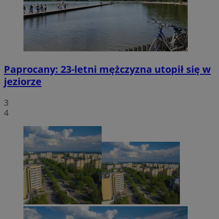
Paprocany: 23-letni mężczyzna utopił się w
jeziorze
3
4