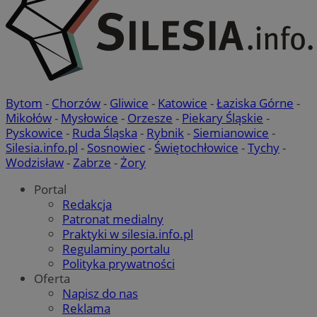
Bytom
-
Chorzów
-
Gliwice
-
Katowice
-
Łaziska Górne
-
Mikołów
-
Mysłowice
-
Orzesze
-
Piekary Śląskie
-
Pyskowice
-
Ruda Śląska
-
Rybnik
-
Siemianowice
-
Silesia.info.pl
-
Sosnowiec
-
Świętochłowice
-
Tychy
-
Wodzisław
-
Zabrze
-
Żory
CookieScriptConsent
4 tygodnie 2 dni
CookieScript
Portal
mojetychy.pl
Redakcja
Patronat medialny
Praktyki w silesia.info.pl
Regulaminy portalu
Polityka prywatności
Oferta
Napisz do nas
Reklama