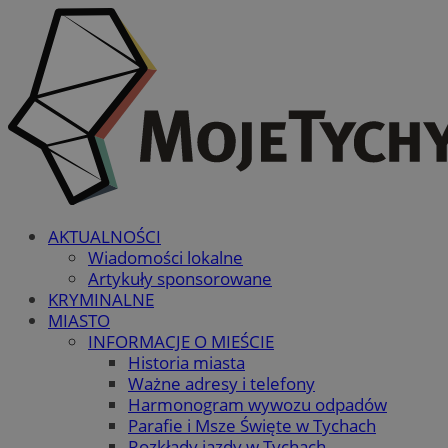
AKTUALNOŚCI
Wiadomości lokalne
Artykuły sponsorowane
KRYMINALNE
MIASTO
INFORMACJE O MIEŚCIE
Historia miasta
Ważne adresy i telefony
Harmonogram wywozu odpadów
Parafie i Msze Święte w Tychach
Rozkłady jazdy w Tychach