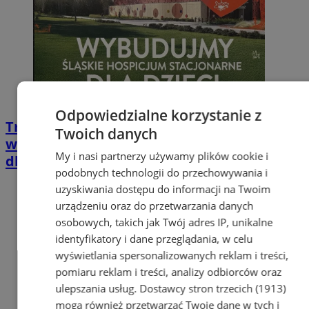
Odpowiedzialne korzystanie z
Trwa zbiórka środków na budowę jedynego
Twoich danych
w województwie stacjonarnego hospicjum
My i nasi partnerzy używamy plików cookie i
dla dzieci
podobnych technologii do przechowywania i
uzyskiwania dostępu do informacji na Twoim
urządzeniu oraz do przetwarzania danych
osobowych, takich jak Twój adres IP, unikalne
identyfikatory i dane przeglądania, w celu
wyświetlania spersonalizowanych reklam i treści,
pomiaru reklam i treści, analizy odbiorców oraz
ulepszania usług.
Dostawcy stron trzecich (1913)
mogą również przetwarzać Twoje dane w tych i