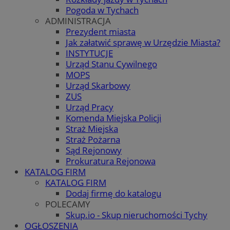
Pogoda w Tychach
ADMINISTRACJA
Prezydent miasta
Jak załatwić sprawę w Urzędzie Miasta?
INSTYTUCJE
Urząd Stanu Cywilnego
MOPS
Urząd Skarbowy
ZUS
Urząd Pracy
Komenda Miejska Policji
Straż Miejska
Straż Pożarna
Sąd Rejonowy
Prokuratura Rejonowa
KATALOG FIRM
KATALOG FIRM
Dodaj firmę do katalogu
POLECAMY
Skup.io - Skup nieruchomości Tychy
OGŁOSZENIA