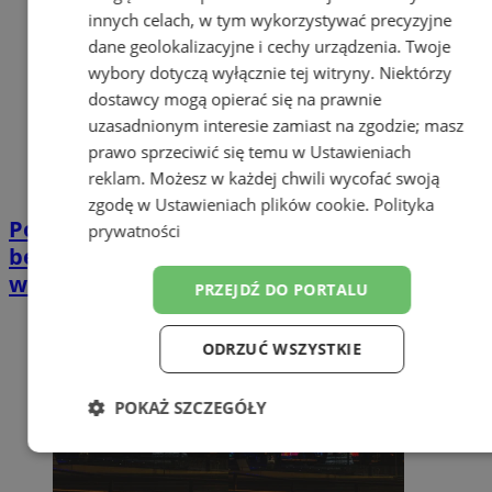
innych celach, w tym wykorzystywać precyzyjne
dane geolokalizacyjne i cechy urządzenia. Twoje
wybory dotyczą wyłącznie tej witryny. Niektórzy
dostawcy mogą opierać się na prawnie
uzasadnionym interesie zamiast na zgodzie; masz
prawo sprzeciwić się temu w
Ustawieniach
reklam
. Możesz w każdej chwili wycofać swoją
zgodę w
Ustawieniach plików cookie
.
Polityka
Pogoda na Sylwestra i Nowy Rok – jakie
prywatności
będą pierwsze godziny 2026 roku w
województwie śląskim?
PRZEJDŹ DO PORTALU
ODRZUĆ WSZYSTKIE
POKAŻ SZCZEGÓŁY
Niezbędne
Wydajność
Targetowanie