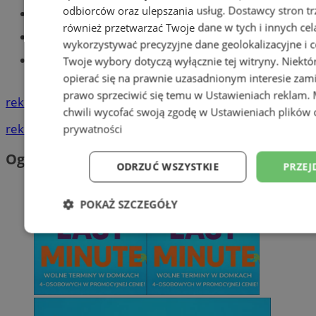
odbiorców oraz ulepszania usług.
Dostawcy stron tr
Części samochodowe do -70%!
również przetwarzać Twoje dane w tych i innych cel
Tworzenie stron www - Tychy
wykorzystywać precyzyjne dane geolokalizacyjne i c
Znajdź pracę - codziennie nowe
Twoje wybory dotyczą wyłącznie tej witryny. Niekt
ogłoszenia
opierać się na prawnie uzasadnionym interesie zami
prawo sprzeciwić się temu w
Ustawieniach reklam
.
reklama
chwili wycofać swoją zgodę w
Ustawieniach plików 
reklama
prywatności
Ogłoszenia
ODRZUĆ WSZYSTKIE
PRZEJ
POKAŻ SZCZEGÓŁY
Niezbędne
Wydajność
Targetowani
Niesklasyfikowane