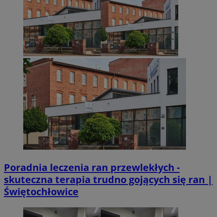
.x.com
VISITOR_PRIVACY_METADATA
5 miesięcy 4
YouTube
Googl
tygodnie
.youtube.com
Poradnia leczenia ran przewlekłych -
skuteczna terapia trudno gojących się ran |
Świętochłowice
CookieScriptConsent
4 tygodnie 2 dn
CookieScript
mojetychy.pl