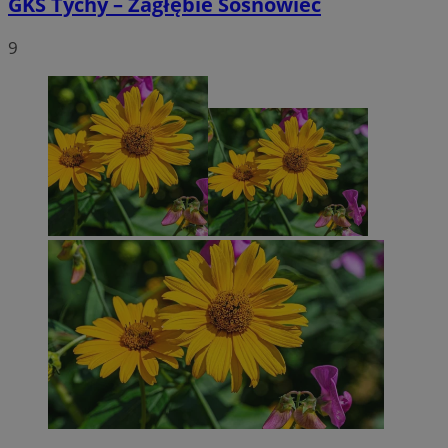
GKS Tychy – Zagłębie Sosnowiec
9