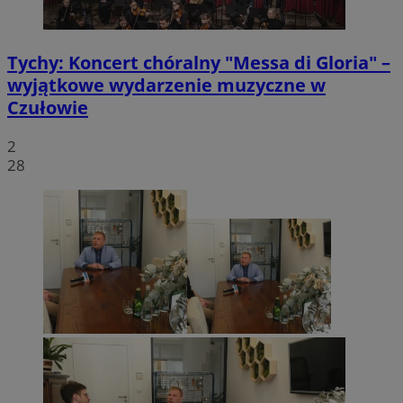
Tychy: Koncert chóralny "Messa di Gloria" –
wyjątkowe wydarzenie muzyczne w
Czułowie
2
28