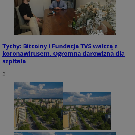
Tychy: Bitcoiny i Fundacja TVS walczą z
koronawirusem. Ogromna darowizna dla
szpitala
2