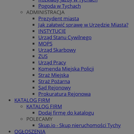
Pogoda w Tychach
ADMINISTRACJA
Prezydent miasta
Jak załatwić sprawę w Urzędzie Miasta?
INSTYTUCJE
Urząd Stanu Cywilnego
MOPS
Urząd Skarbowy
ZUS
Urząd Pracy
Komenda Miejska Policji
Straż Miejska
Straż Pożarna
Sąd Rejonowy
Prokuratura Rejonowa
KATALOG FIRM
KATALOG FIRM
Dodaj firmę do katalogu
POLECAMY
Skup.io - Skup nieruchomości Tychy
OGŁOSZENIA