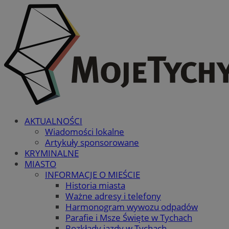
AKTUALNOŚCI
Wiadomości lokalne
Artykuły sponsorowane
KRYMINALNE
MIASTO
INFORMACJE O MIEŚCIE
Historia miasta
Ważne adresy i telefony
Harmonogram wywozu odpadów
Parafie i Msze Święte w Tychach
Rozkłady jazdy w Tychach