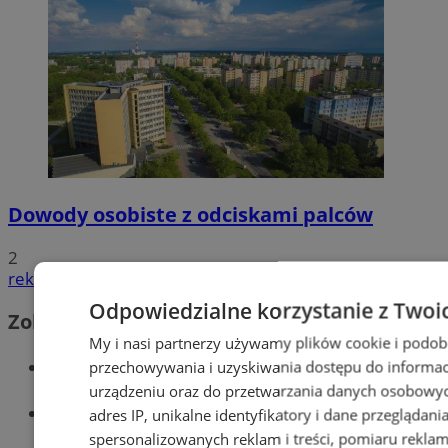
Dowody osobiste z odciskami palców
2
reklama
Odpowiedzialne korzystanie z Twoi
Zobacz również
My i nasi partnerzy używamy plików cookie i podob
Wiadomości kryminalne w Tychach
przechowywania i uzyskiwania dostępu do informac
urządzeniu oraz do przetwarzania danych osobowych
Wiadomości lokalne
adres IP, unikalne identyfikatory i dane przeglądani
spersonalizowanych reklam i treści, pomiaru reklam i