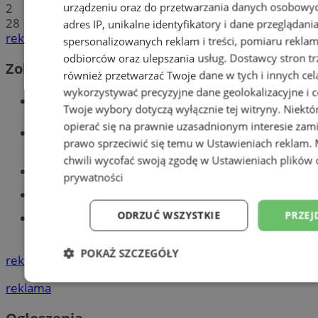
urządzeniu oraz do przetwarzania danych osobowych
2
28
adres IP, unikalne identyfikatory i dane przeglądani
reklama
spersonalizowanych reklam i treści, pomiaru reklam i
odbiorców oraz ulepszania usług.
Dostawcy stron tr
Zobacz również
również przetwarzać Twoje dane w tych i innych cel
wykorzystywać precyzyjne dane geolokalizacyjne i c
Wiadomości kryminalne w Tychach
Twoje wybory dotyczą wyłącznie tej witryny. Niekt
opierać się na prawnie uzasadnionym interesie zami
Wiadomości lokalne
prawo sprzeciwić się temu w
Ustawieniach reklam
.
chwili wycofać swoją zgodę w
Ustawieniach plików 
Części samochodowe do -70%!
prywatności
Tworzenie stron www - Tychy
ODRZUĆ WSZYSTKIE
PRZEJ
Znajdź pracę - codziennie nowe
ogłoszenia
POKAŻ SZCZEGÓŁY
reklama
Niezbędne
Wydajność
Targetowani
reklama