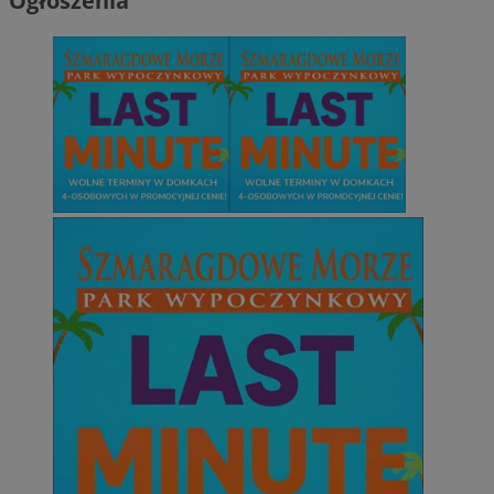
Ogłoszenia
Niesklasyfikowane
Niezbędne
Wydajność
Targetowanie
Funkcjonalno
Niezbędne pliki cookie umożliwiają korzystanie z podstawowych fun
takich jak logowanie użytkownika i zarządzanie kontem. Bez niezb
można prawidłowo korzystać ze strony internetowej.
Provider
/
Okres
Nazwa
Domena
przechowywani
SessID
mojetychy.pl
1 rok
QeSessID
mojetychy.pl
1 rok
MvSessID
mojetychy.pl
1 rok