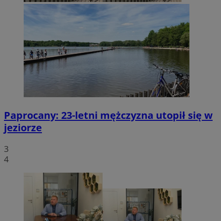
Paprocany: 23-letni mężczyzna utopił się w
jeziorze
3
4