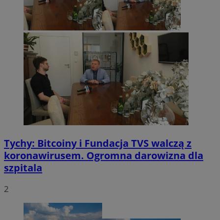
Tychy: Bitcoiny i Fundacja TVS walczą z
koronawirusem. Ogromna darowizna dla
szpitala
2