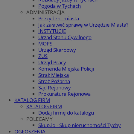
Pogoda w Tychach
ADMINISTRACJA
Prezydent miasta
Jak załatwić sprawę w Urzędzie Miasta?
INSTYTUCJE
Urząd Stanu Cywilnego
MOPS
Urząd Skarbowy
ZUS
Urząd Pracy
Komenda Miejska Policji
Straż Miejska
Straż Pożarna
Sąd Rejonowy
Prokuratura Rejonowa
KATALOG FIRM
KATALOG FIRM
Dodaj firmę do katalogu
POLECAMY
Skup.io - Skup nieruchomości Tychy
OGŁOSZENIA