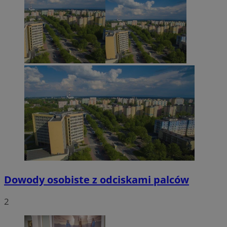
Dowody osobiste z odciskami palców
2