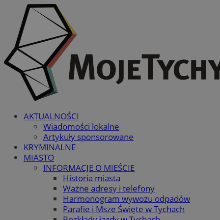
AKTUALNOŚCI
Wiadomości lokalne
Artykuły sponsorowane
KRYMINALNE
MIASTO
INFORMACJE O MIEŚCIE
Historia miasta
Ważne adresy i telefony
Harmonogram wywozu odpadów
Parafie i Msze Święte w Tychach
Rozkłady jazdy w Tychach