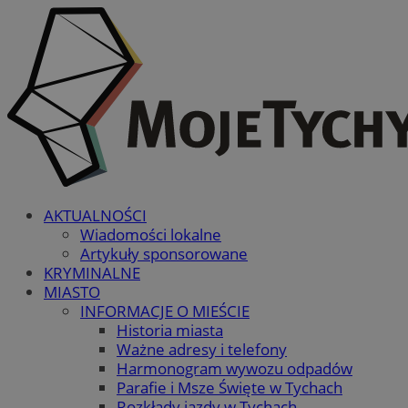
AKTUALNOŚCI
Wiadomości lokalne
Artykuły sponsorowane
KRYMINALNE
MIASTO
INFORMACJE O MIEŚCIE
Historia miasta
Ważne adresy i telefony
Harmonogram wywozu odpadów
Parafie i Msze Święte w Tychach
Rozkłady jazdy w Tychach