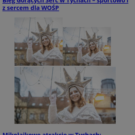
Bieg Gorących Serc w Tychach – sportowo i
z sercem dla WOŚP
Mikołajkowe atrakcje w Tychach: