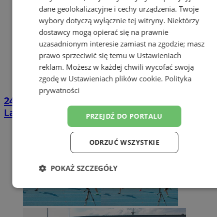
dane geolokalizacyjne i cechy urządzenia. Twoje
wybory dotyczą wyłącznie tej witryny. Niektórzy
dostawcy mogą opierać się na prawnie
uzasadnionym interesie zamiast na zgodzie; masz
prawo sprzeciwić się temu w
Ustawieniach
reklam
. Możesz w każdej chwili wycofać swoją
zgodę w
Ustawieniach plików cookie
.
Polityka
prywatności
24 sierpnia Bieg Dziecięcy na Zakończenie
Lata
PRZEJDŹ DO PORTALU
ODRZUĆ WSZYSTKIE
POKAŻ SZCZEGÓŁY
Niezbędne
Wydajność
Targetowanie