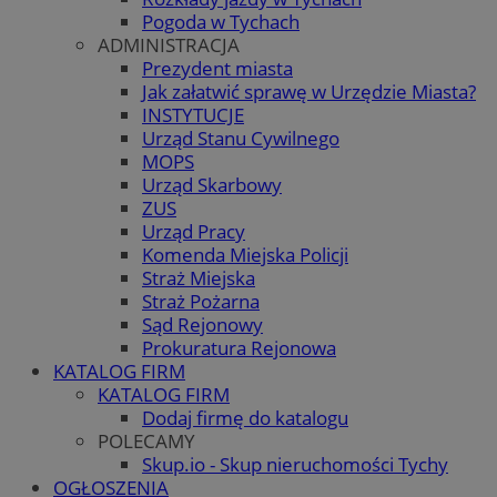
Pogoda w Tychach
ADMINISTRACJA
Prezydent miasta
Jak załatwić sprawę w Urzędzie Miasta?
INSTYTUCJE
Urząd Stanu Cywilnego
MOPS
Urząd Skarbowy
ZUS
Urząd Pracy
Komenda Miejska Policji
Straż Miejska
Straż Pożarna
Sąd Rejonowy
Prokuratura Rejonowa
KATALOG FIRM
KATALOG FIRM
Dodaj firmę do katalogu
POLECAMY
Skup.io - Skup nieruchomości Tychy
OGŁOSZENIA