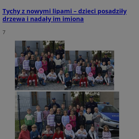
Tychy z nowymi lipami – dzieci posadziły
drzewa i nadały im imiona
7