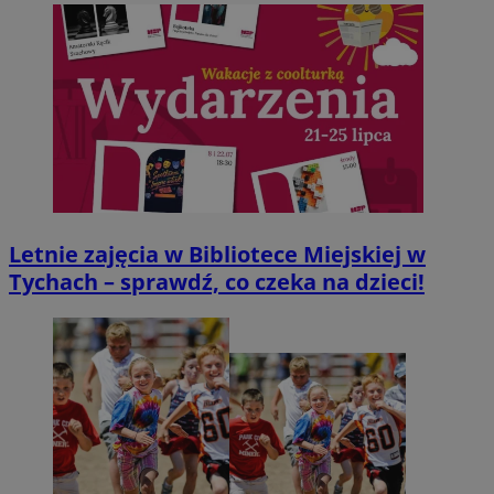
Letnie zajęcia w Bibliotece Miejskiej w
CookieScriptConsent
4 tygodnie 2 dni
CookieScript
mojetychy.pl
Tychach – sprawdź, co czeka na dzieci!