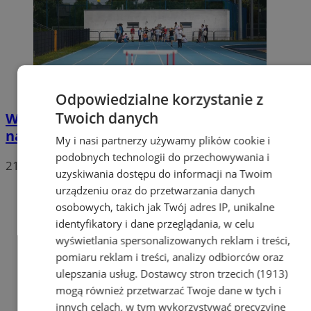
Odpowiedzialne korzystanie z
Twoich danych
Wakacyjna rywalizacja z „królową sportu”
na Stadionie Lekkoatletycznym w Tychach
My i nasi partnerzy używamy plików cookie i
podobnych technologii do przechowywania i
21
uzyskiwania dostępu do informacji na Twoim
urządzeniu oraz do przetwarzania danych
osobowych, takich jak Twój adres IP, unikalne
identyfikatory i dane przeglądania, w celu
wyświetlania spersonalizowanych reklam i treści,
pomiaru reklam i treści, analizy odbiorców oraz
ulepszania usług.
Dostawcy stron trzecich (1913)
mogą również przetwarzać Twoje dane w tych i
innych celach, w tym wykorzystywać precyzyjne