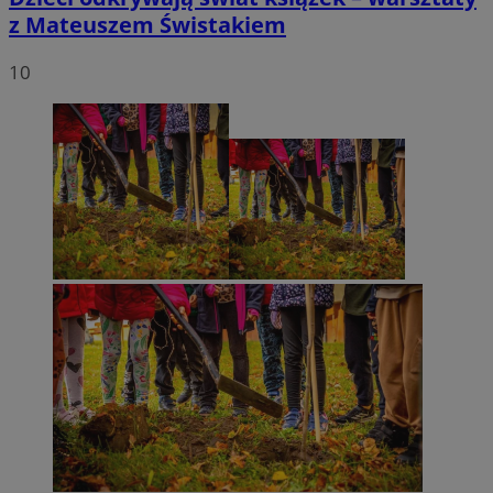
z Mateuszem Świstakiem
10