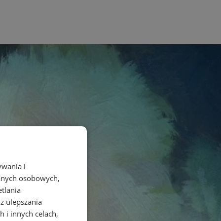
ywania i
danych osobowych,
etlania
az ulepszania
 i innych celach,