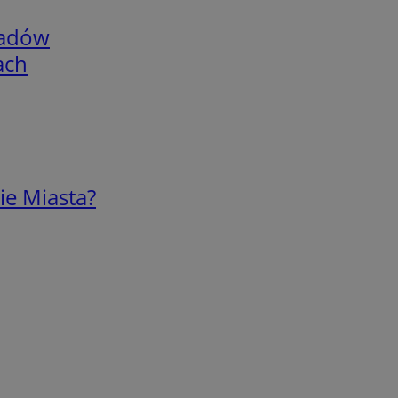
adów
ach
ie Miasta?