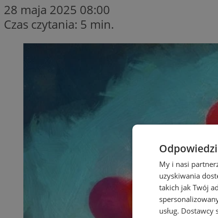
28 maja 2025 08:00
Czas czytania: 5 min.
Odpowiedzia
My i nasi partne
uzyskiwania dost
takich jak Twój a
spersonalizowanyc
usług.
Dostawcy s