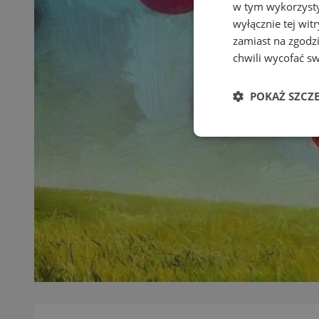
w tym wykorzysty
wyłącznie tej wi
zamiast na zgodz
chwili wycofać s
POKAŻ SZCZ
Niezbędne
Ni
Niezbędne pliki cook
zarządzanie kontem. 
Nazwa