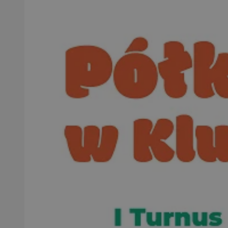
SessID
QeSessID
MvSessID
__cf_bm
VISITOR_PRIVACY_
CookieScriptConse
__cf_bm
Nazwa