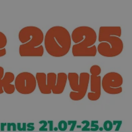
ator sesji.
ator sesji.
ator sesji.
 ludzi i botów. Jest
j, ponieważ
tów na temat
j.
zechowywania zgody
 ich interakcji z
zgody
ustawienia
ferencje zostaną
usługę Cookie-
rencji dotyczących
est to konieczne,
działał poprawnie.
 ludzi i botów. Jest
j, ponieważ
tów na temat
j.
ywania
Opis