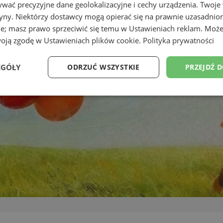
wać precyzyjne dane geolokalizacyjne i cechy urządzenia. Twoje
tryny. Niektórzy dostawcy mogą opierać się na prawnie uzasadnio
ie; masz prawo sprzeciwić się temu w
Ustawieniach reklam
. Może
woją zgodę w
Ustawieniach plików cookie
.
Polityka prywatności
EGÓŁY
ODRZUĆ WSZYSTKIE
PRZEJDŹ 
Wydajność
Targetowanie
Funkcjonalność
Ni
ezbędne
Wydajność
Targetowanie
Funkcjonalność
Niesklasyfikow
ie umożliwiają korzystanie z podstawowych funkcji strony internetowej, takich jak log
Bez niezbędnych plików cookie nie można prawidłowo korzystać ze strony internetowe
Provider
/
Okres
Opis
Domena
przechowywania