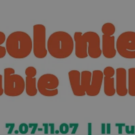
mojetychy.pl
1 rok
Ten plik cookie przechowuje identyfik
mojetychy.pl
1 rok
Ten plik cookie przechowuje identyfik
mojetychy.pl
1 rok
Ten plik cookie przechowuje identyfik
30 minut
Ten plik cookie służy do rozróżniania
Cloudflare
to korzystne dla strony internetowe
Inc.
umożliwia tworzenie ważnych rapor
.x.com
korzystania z jej witryny internetowe
METADATA
5 miesięcy 4
Ten plik cookie jest używany do pr
YouTube
tygodnie
użytkownika i wyboru prywatności dla
.youtube.com
witryną. Rejestruje dane dotyczące 
odwiedzającego na różne polityki i 
prywatności, zapewniając, że ich pre
uhonorowane w przyszłych sesjach.
nt
4 tygodnie 2 dni
Ten plik cookie jest używany przez 
CookieScript
Script.com do zapamiętywania prefe
mojetychy.pl
zgody użytkownika na pliki cookie. J
Google Privacy Policy
aby baner cookie Cookie-Script.com 
29 minut 57
Ten plik cookie służy do rozróżniania
Cloudflare
sekund
to korzystne dla strony internetowe
Inc.
umożliwia tworzenie ważnych rapor
.twitter.com
korzystania z jej witryny internetowe
Provider
/
Domena
Okres przechow