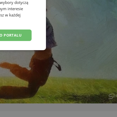
 wybory dotyczą
nym interesie
sz w każdej
DO PORTALU
esklasyfikowane
ane
owanie użytkownika i
j.