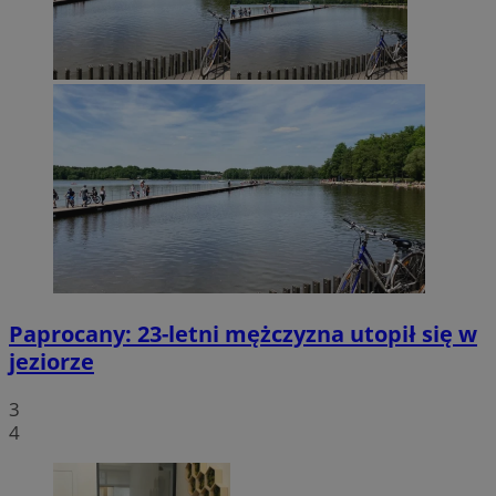
Paprocany: 23-letni mężczyzna utopił się w
jeziorze
3
4