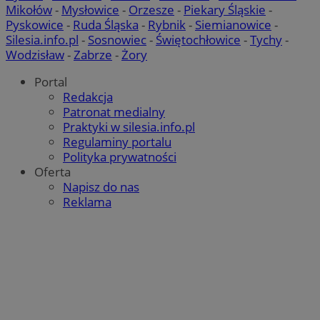
Mikołów
-
Mysłowice
-
Orzesze
-
Piekary Śląskie
-
Pyskowice
-
Ruda Śląska
-
Rybnik
-
Siemianowice
-
Silesia.info.pl
-
Sosnowiec
-
Świętochłowice
-
Tychy
-
Wodzisław
-
Zabrze
-
Żory
Portal
Redakcja
Patronat medialny
Praktyki w silesia.info.pl
Regulaminy portalu
Polityka prywatności
Oferta
Napisz do nas
Reklama