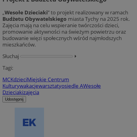
„
Wesołe Dzieciaki
” to projekt realizowany w ramach
Budżetu Obywatelskiego
miasta Tychy na 2025 rok.
Zajęcia mają na celu wspieranie twórczości dzieci,
promowanie aktywności na świeżym powietrzu oraz
budowanie więzi społecznych wśród najmłodszych
mieszkańców.
Słuchaj
⏵︎
Tagi:
MCK
dzieci
Miejskie Centrum
Kultury
wakacje
warsztaty
osiedle A
Wesołe
Dzieciaki
zajęcia
Udostępnij