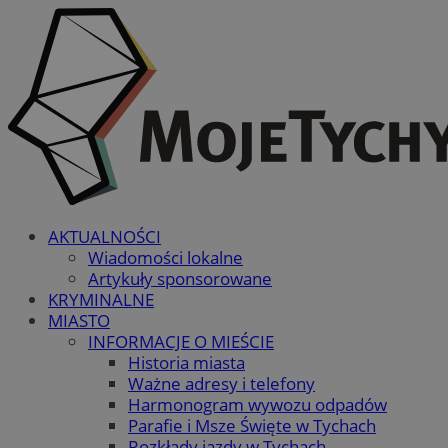
AKTUALNOŚCI
Wiadomości lokalne
Artykuły sponsorowane
KRYMINALNE
MIASTO
INFORMACJE O MIEŚCIE
Historia miasta
Ważne adresy i telefony
Harmonogram wywozu odpadów
Parafie i Msze Święte w Tychach
Rozkłady jazdy w Tychach