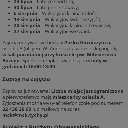
23 lipca
– Lato ze sportem,
30 lipca
– Lato pełne zabawy,
6 sierpnia
– Wakacyjna kraina radości,
13 sierpnia
– Wakacyjny świat przygód,
20 sierpnia
– Wakacyjna kraina odkrywców,
27 sierpnia
– Wakacyjne wyzwania.
Zajęcia odbywać się będą w
Parku Górniczym
na
osiedlu A (ul. gen. W. Andersa), a w razie złej pogody –
w sali parafialnej przy kościele pw. Miłosierdzia
Bożego
. Spotkania zaplanowane są na
środy w
godzinach 16:00-18:00
.
Zapisy na zajęcia
Zapisy są już otwarte!
Liczba miejsc jest ograniczona
,
a pierwszeństwo mają
mieszkańcy osiedla A
.
Zgłoszenia można wysyłać telefonicznie pod numerem
32 438 20 60
lub mailowo na adres
mck@mck.tychy.pl
.
Projekt z Budżetu Obywatelskiego