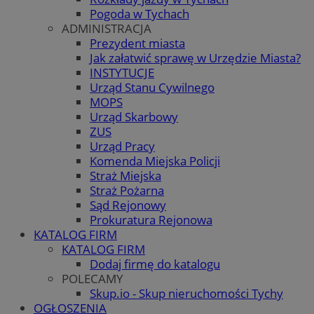
Pogoda w Tychach
ADMINISTRACJA
Prezydent miasta
Jak załatwić sprawę w Urzędzie Miasta?
INSTYTUCJE
Urząd Stanu Cywilnego
MOPS
Urząd Skarbowy
ZUS
Urząd Pracy
Komenda Miejska Policji
Straż Miejska
Straż Pożarna
Sąd Rejonowy
Prokuratura Rejonowa
KATALOG FIRM
KATALOG FIRM
Dodaj firmę do katalogu
POLECAMY
Skup.io - Skup nieruchomości Tychy
OGŁOSZENIA