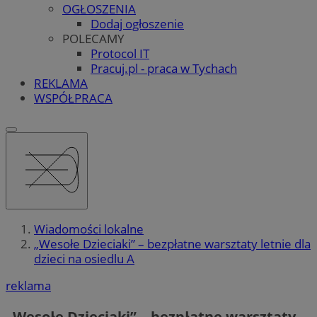
OGŁOSZENIA
Dodaj ogłoszenie
POLECAMY
Protocol IT
Pracuj.pl - praca w Tychach
REKLAMA
WSPÓŁPRACA
Wiadomości lokalne
„Wesołe Dzieciaki” – bezpłatne warsztaty letnie dla
dzieci na osiedlu A
reklama
„Wesołe Dzieciaki” – bezpłatne warsztaty