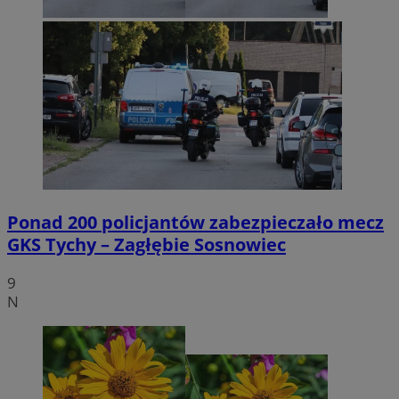
Ponad 200 policjantów zabezpieczało mecz
GKS Tychy – Zagłębie Sosnowiec
9
N