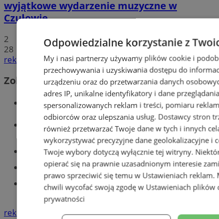
wyjątkowe wydarzenie muzyczne w
Czułowie
2
Odpowiedzialne korzystanie z Twoi
28
My i nasi partnerzy używamy plików cookie i podob
reklama
przechowywania i uzyskiwania dostępu do informac
Zobacz również
urządzeniu oraz do przetwarzania danych osobowych
adres IP, unikalne identyfikatory i dane przeglądani
Wiadomości kryminalne w Tychach
spersonalizowanych reklam i treści, pomiaru reklam i
odbiorców oraz ulepszania usług.
Dostawcy stron tr
Wiadomości lokalne
również przetwarzać Twoje dane w tych i innych cel
wykorzystywać precyzyjne dane geolokalizacyjne i c
Części samochodowe do -70%!
Twoje wybory dotyczą wyłącznie tej witryny. Niekt
opierać się na prawnie uzasadnionym interesie zami
Tworzenie stron www - Tychy
prawo sprzeciwić się temu w
Ustawieniach reklam
.
Znajdź pracę - codziennie nowe
chwili wycofać swoją zgodę w
Ustawieniach plików 
ogłoszenia
prywatności
reklama