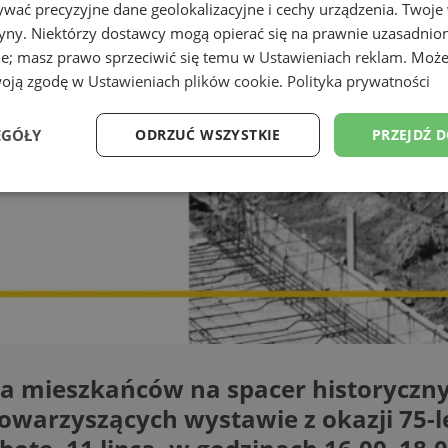
wać precyzyjne dane geolokalizacyjne i cechy urządzenia. Twoje
tryny. Niektórzy dostawcy mogą opierać się na prawnie uzasadnio
ie; masz prawo sprzeciwić się temu w
Ustawieniach reklam
. Może
woją zgodę w
Ustawieniach plików cookie
.
Polityka prywatności
EGÓŁY
ODRZUĆ WSZYSTKIE
PRZEJDŹ 
Wydajność
Targetowanie
Funkcjonalność
Ni
ezbędne
Wydajność
Targetowanie
Funkcjonalność
Niesklasyfikow
ie umożliwiają korzystanie z podstawowych funkcji strony internetowej, takich jak log
a mieszkańców na spacer historyczny
Bez niezbędnych plików cookie nie można prawidłowo korzystać ze strony internetowe
arzyszących wystawie z okazji 75-l
Provider
/
Okres
Opis
Domena
przechowywania