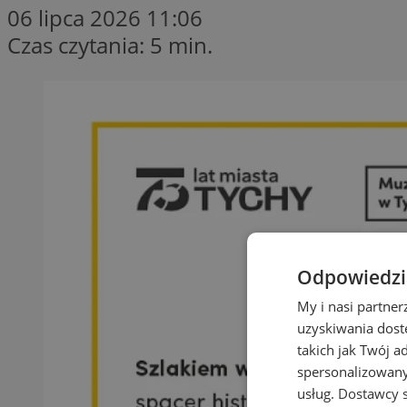
06 lipca 2026 11:06
Czas czytania: 5 min.
Odpowiedzia
My i nasi partne
uzyskiwania dost
takich jak Twój a
spersonalizowanyc
usług.
Dostawcy s