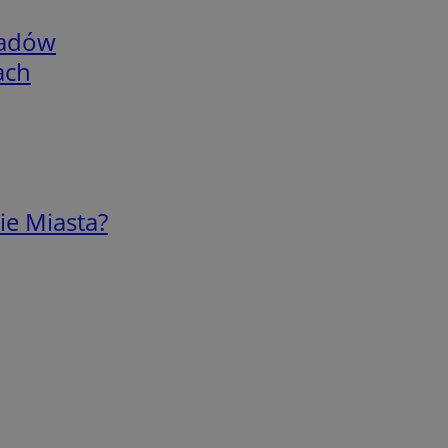
adów
ach
ie Miasta?