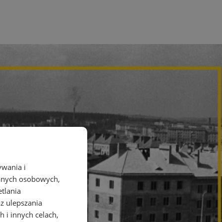
ywania i
danych osobowych,
etlania
az ulepszania
 i innych celach,