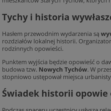
mieszkańców Starych Tychów, których ro
__gpi
test_cookie
Tychy i historia wywłas
YSC
_ga_MG4479S3YN
__Secure-
Hasłem przewodnim wydarzenia są
wy
ustat_gid
ROLLOUT_TOKEN
rozdziałów lokalnej historii. Organiza
rodzinnych opowieści.
__gads
_clsk
Punktem wyjścia będzie opowieść o dawn
budowa tzw.
Nowych Tychów
. W prze
VISITOR_INFO1_LIV
stopniowo ustępował miejsca urbanisty
_ga
Świadek historii opowie
_fbp
_clck
Podczas spaceru uczestnicy usłyszą rela