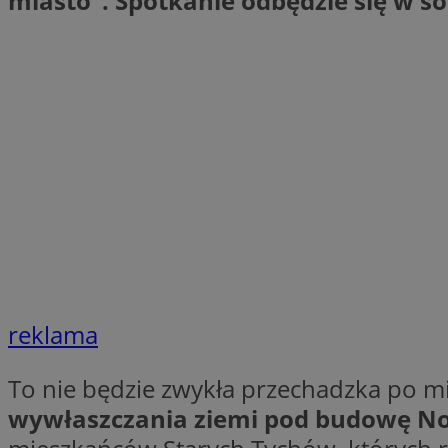
miasto”. Spotkanie odbędzie się w so
SessID
QeSessID
MvSessID
CookieScriptConse
VISITOR_PRIVACY_
Nazwa
reklama
Nazwa
ustat_jn29ek10jrjhX
Nazwa
ustat_age3nve3hm
OAID
To nie będzie zwykła przechadzka po mi
IDE
openstat_8svbs0xb
wywłaszczania ziemi pod budowę N
openstat_gid