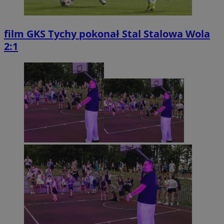
film
GKS Tychy pokonał Stal Stalowa Wola
2:1