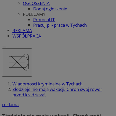
OGŁOSZENIA
Dodaj ogłoszenie
POLECAMY
Protocol IT
Pracuj.pl - praca w Tychach
REKLAMA
WSPÓŁPRACA
Wiadomości kryminalne w Tychach
Złodzieje nie mają wakacji. Chroń swój rower
przed kradzieżą!
reklama
Złodzieje nie mają wakacji. Chroń swój