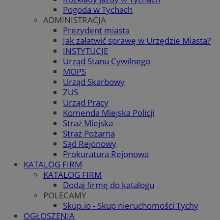
Pogoda w Tychach
ADMINISTRACJA
Prezydent miasta
Jak załatwić sprawę w Urzędzie Miasta?
INSTYTUCJE
Urząd Stanu Cywilnego
MOPS
Urząd Skarbowy
ZUS
Urząd Pracy
Komenda Miejska Policji
Straż Miejska
Straż Pożarna
Sąd Rejonowy
Prokuratura Rejonowa
KATALOG FIRM
KATALOG FIRM
Dodaj firmę do katalogu
POLECAMY
Skup.io - Skup nieruchomości Tychy
OGŁOSZENIA