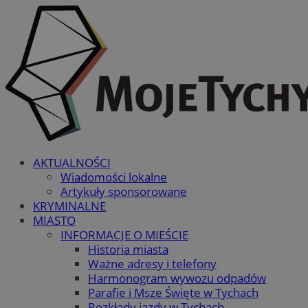
AKTUALNOŚCI
Wiadomości lokalne
Artykuły sponsorowane
KRYMINALNE
MIASTO
INFORMACJE O MIEŚCIE
Historia miasta
Ważne adresy i telefony
Harmonogram wywozu odpadów
Parafie i Msze Święte w Tychach
Rozkłady jazdy w Tychach