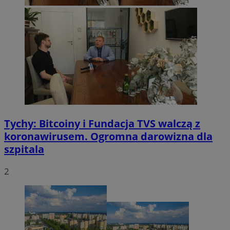
Tychy: Bitcoiny i Fundacja TVS walczą z
koronawirusem. Ogromna darowizna dla
szpitala
2