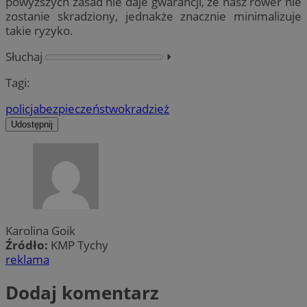
powyższych zasad nie daje gwarancji, że nasz rower nie
zostanie skradziony, jednakże znacznie minimalizuje
takie ryzyko.
Słuchaj
⏵︎
Tagi:
policja
bezpieczeństwo
kradzież
Udostępnij
Karolina Goik
Źródło:
KMP Tychy
reklama
Dodaj komentarz