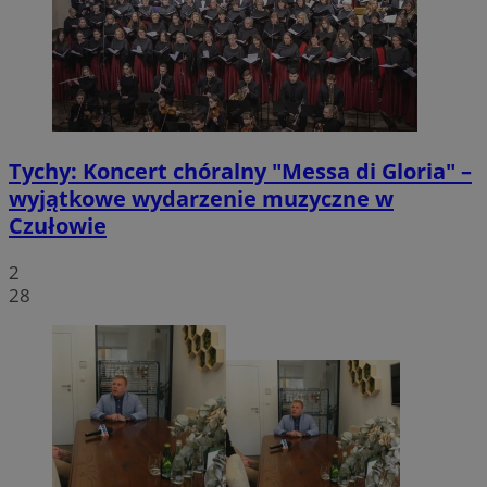
Tychy: Koncert chóralny "Messa di Gloria" –
wyjątkowe wydarzenie muzyczne w
Czułowie
2
28