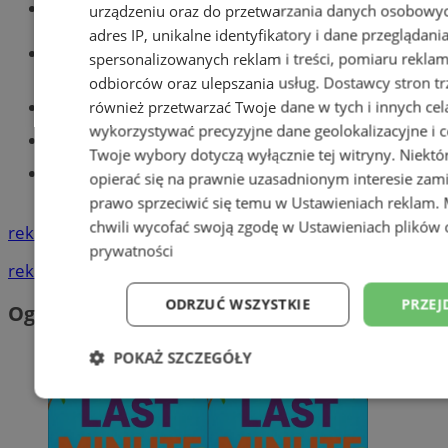
Wiadomości kryminalne w Tychach
urządzeniu oraz do przetwarzania danych osobowych
adres IP, unikalne identyfikatory i dane przeglądani
Wiadomości lokalne
spersonalizowanych reklam i treści, pomiaru reklam i
odbiorców oraz ulepszania usług.
Dostawcy stron tr
Części samochodowe do -70%!
również przetwarzać Twoje dane w tych i innych cel
wykorzystywać precyzyjne dane geolokalizacyjne i c
Tworzenie stron www - Tychy
Twoje wybory dotyczą wyłącznie tej witryny. Niekt
Znajdź pracę - codziennie nowe
opierać się na prawnie uzasadnionym interesie zami
ogłoszenia
prawo sprzeciwić się temu w
Ustawieniach reklam
.
chwili wycofać swoją zgodę w
Ustawieniach plików 
reklama
prywatności
reklama
ODRZUĆ WSZYSTKIE
PRZEJ
Ogłoszenia
POKAŻ SZCZEGÓŁY
Niezbędne
Wydajność
Targetowani