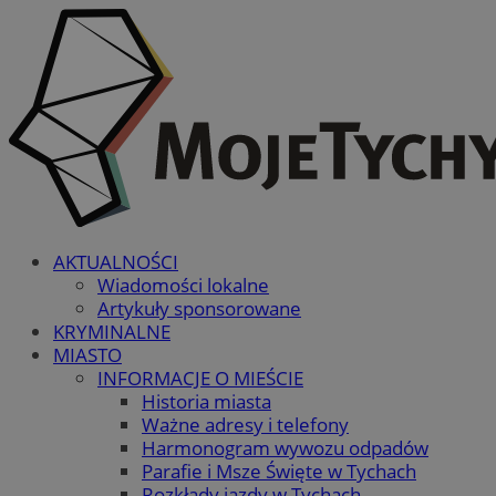
AKTUALNOŚCI
Wiadomości lokalne
Artykuły sponsorowane
KRYMINALNE
MIASTO
INFORMACJE O MIEŚCIE
Historia miasta
Ważne adresy i telefony
Harmonogram wywozu odpadów
Parafie i Msze Święte w Tychach
Rozkłady jazdy w Tychach