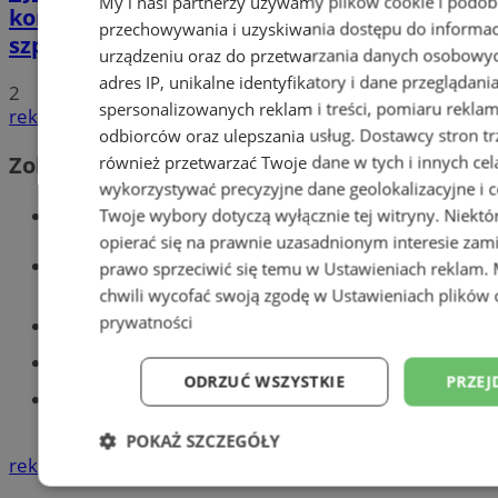
My i nasi partnerzy używamy plików cookie i podob
koronawirusem. Ogromna darowizna dla
przechowywania i uzyskiwania dostępu do informac
szpitala
urządzeniu oraz do przetwarzania danych osobowych
adres IP, unikalne identyfikatory i dane przeglądani
2
spersonalizowanych reklam i treści, pomiaru reklam i
reklama
odbiorców oraz ulepszania usług.
Dostawcy stron tr
Zobacz również
również przetwarzać Twoje dane w tych i innych cel
wykorzystywać precyzyjne dane geolokalizacyjne i c
Wiadomości kryminalne w Tychach
Twoje wybory dotyczą wyłącznie tej witryny. Niekt
opierać się na prawnie uzasadnionym interesie zami
Wiadomości lokalne
prawo sprzeciwić się temu w
Ustawieniach reklam
.
chwili wycofać swoją zgodę w
Ustawieniach plików 
prywatności
Części samochodowe do -70%!
Tworzenie stron www - Tychy
ODRZUĆ WSZYSTKIE
PRZEJ
Znajdź pracę - codziennie nowe
ogłoszenia
POKAŻ SZCZEGÓŁY
reklama
Niezbędne
Wydajność
Targetowani