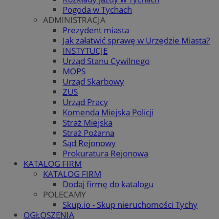
Pogoda w Tychach
ADMINISTRACJA
Prezydent miasta
Jak załatwić sprawę w Urzędzie Miasta?
INSTYTUCJE
Urząd Stanu Cywilnego
MOPS
Urząd Skarbowy
ZUS
Urząd Pracy
Komenda Miejska Policji
Straż Miejska
Straż Pożarna
Sąd Rejonowy
Prokuratura Rejonowa
KATALOG FIRM
KATALOG FIRM
Dodaj firmę do katalogu
POLECAMY
Skup.io - Skup nieruchomości Tychy
OGŁOSZENIA