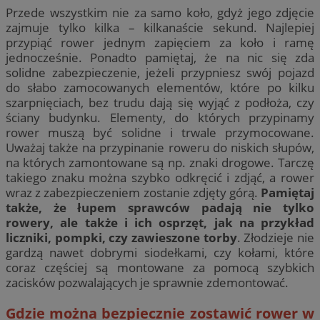
Przede wszystkim nie za samo koło, gdyż jego zdjęcie
zajmuje tylko kilka – kilkanaście sekund. Najlepiej
przypiąć rower jednym zapięciem za koło i ramę
jednocześnie. Ponadto pamiętaj, że na nic się zda
solidne zabezpieczenie, jeżeli przypniesz swój pojazd
do słabo zamocowanych elementów, które po kilku
szarpnięciach, bez trudu dają się wyjąć z podłoża, czy
ściany budynku. Elementy, do których przypinamy
rower muszą być solidne i trwale przymocowane.
Uważaj także na przypinanie roweru do niskich słupów,
na których zamontowane są np. znaki drogowe. Tarczę
takiego znaku można szybko odkręcić i zdjąć, a rower
wraz z zabezpieczeniem zostanie zdjęty górą.
Pamiętaj
także, że łupem sprawców padają nie tylko
rowery, ale także i ich osprzęt, jak na przykład
liczniki, pompki, czy zawieszone torby
. Złodzieje nie
gardzą nawet dobrymi siodełkami, czy kołami, które
coraz częściej są montowane za pomocą szybkich
zacisków pozwalających je sprawnie zdemontować.
Gdzie można bezpiecznie zostawić rower w