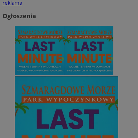
reklama
Ogłoszenia
Niesklasyfikowane
Niezbędne
Wydajność
Targetowanie
Funkcjonalno
Niezbędne pliki cookie umożliwiają korzystanie z podstawowych fun
takich jak logowanie użytkownika i zarządzanie kontem. Bez niezb
można prawidłowo korzystać ze strony internetowej.
Provider
/
Okres
Nazwa
Domena
przechowywani
SessID
mojetychy.pl
1 rok
QeSessID
mojetychy.pl
1 rok