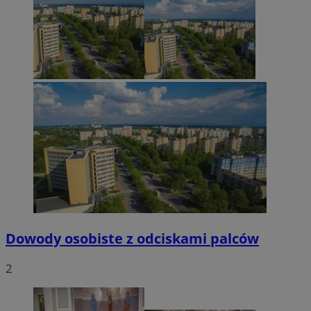
Dowody osobiste z odciskami palców
2