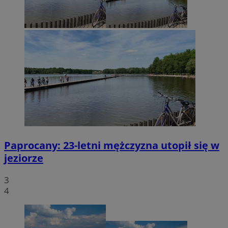
Paprocany: 23-letni mężczyzna utopił się w
jeziorze
3
4