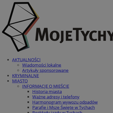
AKTUALNOŚCI
Wiadomości lokalne
Artykuły sponsorowane
KRYMINALNE
MIASTO
INFORMACJE O MIEŚCIE
Historia miasta
Ważne adresy i telefony
Harmonogram wywozu odpadów
Parafie i Msze Święte w Tychach
Rozkłady jazdy w Tychach