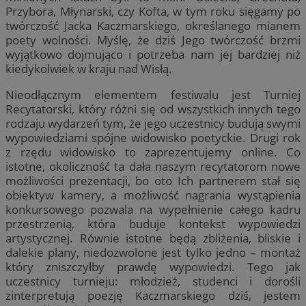
Przybora, Młynarski, czy Kofta, w tym roku sięgamy po
twórczość Jacka Kaczmarskiego, określanego mianem
poety wolności. Myślę, że dziś Jego twórczość brzmi
wyjątkowo dojmująco i potrzeba nam jej bardziej niż
kiedykolwiek w kraju nad Wisłą.
Nieodłącznym elementem festiwalu jest Turniej
Recytatorski, który różni się od wszystkich innych tego
rodzaju wydarzeń tym, że jego uczestnicy budują swymi
wypowiedziami spójne widowisko poetyckie. Drugi rok
z rzędu widowisko to zaprezentujemy online. Co
istotne, okoliczność ta dała naszym recytatorom nowe
możliwości prezentacji, bo oto Ich partnerem stał się
obiektyw kamery, a możliwość nagrania wystąpienia
konkursowego pozwala na wypełnienie całego kadru
przestrzenią, która buduje kontekst wypowiedzi
artystycznej. Równie istotne będą zbliżenia, bliskie i
dalekie plany, niedozwolone jest tylko jedno – montaż
który zniszczyłby prawdę wypowiedzi. Tego jak
uczestnicy turnieju: młodzież, studenci i dorośli
zinterpretują poezję Kaczmarskiego dziś, jestem