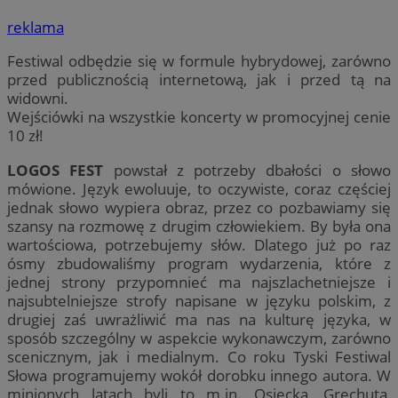
reklama
Festiwal odbędzie się w formule hybrydowej, zarówno
przed publicznością internetową, jak i przed tą na
widowni.
Wejściówki na wszystkie koncerty w promocyjnej cenie
10 zł!
LOGOS FEST
powstał z potrzeby dbałości o słowo
mówione. Język ewoluuje, to oczywiste, coraz częściej
jednak słowo wypiera obraz, przez co pozbawiamy się
szansy na rozmowę z drugim człowiekiem. By była ona
wartościowa, potrzebujemy słów. Dlatego już po raz
ósmy zbudowaliśmy program wydarzenia, które z
jednej strony przypomnieć ma najszlachetniejsze i
najsubtelniejsze strofy napisane w języku polskim, z
drugiej zaś uwrażliwić ma nas na kulturę języka, w
sposób szczególny w aspekcie wykonawczym, zarówno
scenicznym, jak i medialnym. Co roku Tyski Festiwal
Słowa programujemy wokół dorobku innego autora. W
minionych latach byli to m.in. Osiecka, Grechuta,