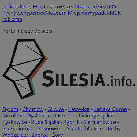
policja
Urząd Miasta
bezpieczeństwo
kradzież
GKS
Tychy
tychy
pomoc
Muzeum Miejskie
Wypadek
MCK
reklama
Portal należy do sieci
Bytom
-
Chorzów
-
Gliwice
-
Katowice
-
Łaziska Górne
-
Mikołów
-
Mysłowice
-
Orzesze
-
Piekary Śląskie
-
Pyskowice
-
Ruda Śląska
-
Rybnik
-
Siemianowice
-
Silesia.info.pl
-
Sosnowiec
-
Świętochłowice
-
Tychy
-
Wodzisław
-
Zabrze
-
Żory