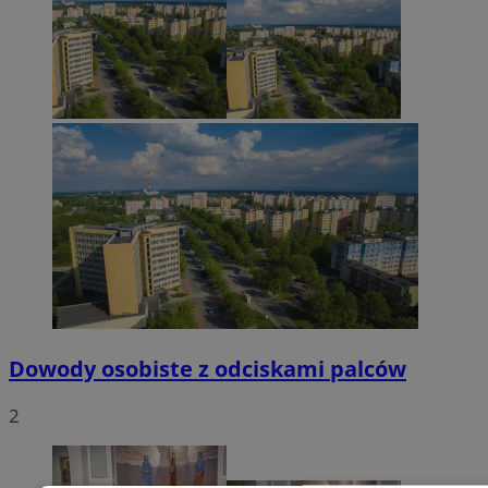
Dowody osobiste z odciskami palców
2