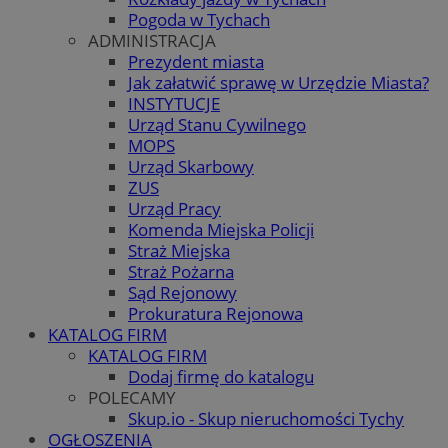
Pogoda w Tychach
ADMINISTRACJA
Prezydent miasta
Jak załatwić sprawę w Urzędzie Miasta?
INSTYTUCJE
Urząd Stanu Cywilnego
MOPS
Urząd Skarbowy
ZUS
Urząd Pracy
Komenda Miejska Policji
Straż Miejska
Straż Pożarna
Sąd Rejonowy
Prokuratura Rejonowa
KATALOG FIRM
KATALOG FIRM
Dodaj firmę do katalogu
POLECAMY
Skup.io - Skup nieruchomości Tychy
OGŁOSZENIA