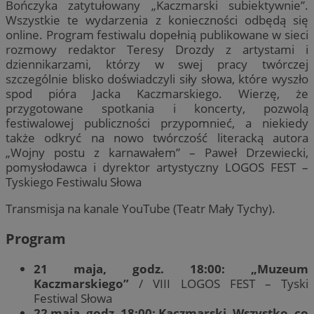
Bończyka zatytułowany „Kaczmarski subiektywnie”.
Wszystkie te wydarzenia z konieczności odbędą się
online. Program festiwalu dopełnią publikowane w sieci
rozmowy redaktor Teresy Drozdy z artystami i
dziennikarzami, którzy w swej pracy twórczej
szczególnie blisko doświadczyli siły słowa, które wyszło
spod pióra Jacka Kaczmarskiego. Wierzę, że
przygotowane spotkania i koncerty, pozwolą
festiwalowej publiczności przypomnieć, a niekiedy
także odkryć na nowo twórczość literacką autora
„Wojny postu z karnawałem” – Paweł Drzewiecki,
pomysłodawca i dyrektor artystyczny LOGOS FEST –
Tyskiego Festiwalu Słowa
Transmisja na kanale YouTube (Teatr Mały Tychy).
Program
21 maja, godz. 18:00: „Muzeum
Kaczmarskiego”
/ VIII LOGOS FEST – Tyski
Festiwal Słowa
22 maja, godz. 18:00: Kaczmarski. Wszystko, co