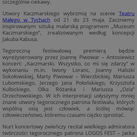
szczególnie ciekawy.
Utwory Kaczmarskiego wybrzmią na scenie
Teatru
Małego w Tychach
od 21 do 23 maja. Zaczniemy
inspirowanym sztuką malarską programem „Muzeum
Kaczmarskiego”, zrealizowanym według koncepcji
Jakuba Kabusa.
Tegoroczną festiwalową premierą będzie
wyreżyserowany przez Joannę Piwowar – Antosiewicz
koncert: „Kaczmarski. Wszystko, co mi się zdarzy” w
wykonaniu m.in. Iwony Loranc, Joanny Halszki
Sokołowskiej, Marty Piwowar – Wierzbickiej, Mariusza
Lubomskiego, Jerzego Jana Połońskiego, Krzysztofa
Kulbickiego, Olka Różanka i Mariusza „Ozia”
Orzechowskiego. W Ich interpretacji usłyszymy mniej
znane utwory tegorocznego patrona festiwalu, których
wspólną osią jest człowiek, a ściślej mówiąc
człowieczeństwo, któremu czasami ciężko sprostać.
Nurt koncertowy zwieńczy recital wielkiego admiratora
twórczości tegorocznego patrona LOGOS FEST – Jacka