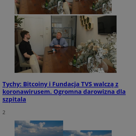
Tychy: Bitcoiny i Fundacja TVS walczą z
koronawirusem. Ogromna darowizna dla
szpitala
2