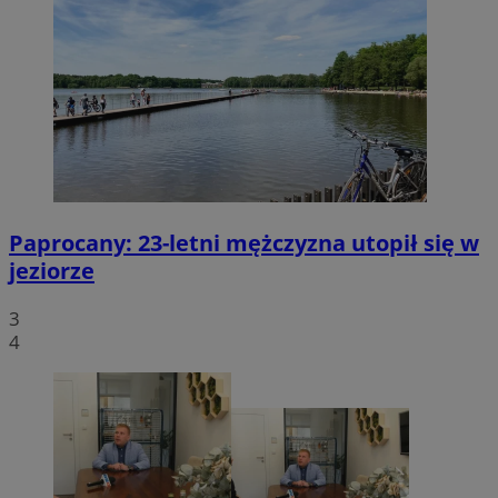
Paprocany: 23-letni mężczyzna utopił się w
jeziorze
3
4