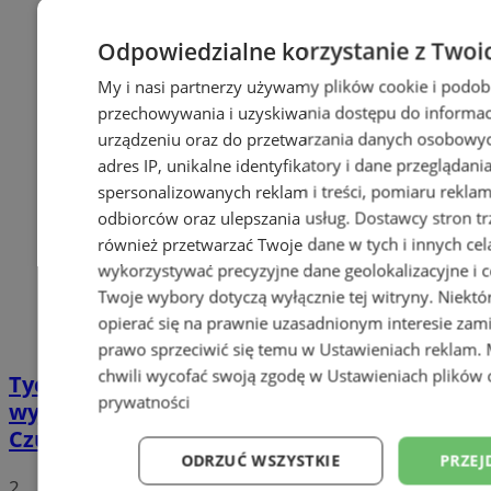
Odpowiedzialne korzystanie z Twoi
My i nasi partnerzy używamy plików cookie i podob
przechowywania i uzyskiwania dostępu do informac
urządzeniu oraz do przetwarzania danych osobowych
adres IP, unikalne identyfikatory i dane przeglądani
spersonalizowanych reklam i treści, pomiaru reklam i
odbiorców oraz ulepszania usług.
Dostawcy stron tr
również przetwarzać Twoje dane w tych i innych cel
wykorzystywać precyzyjne dane geolokalizacyjne i c
Twoje wybory dotyczą wyłącznie tej witryny. Niekt
opierać się na prawnie uzasadnionym interesie zami
prawo sprzeciwić się temu w
Ustawieniach reklam
.
chwili wycofać swoją zgodę w
Ustawieniach plików 
Tychy: Koncert chóralny "Messa di Gloria" –
prywatności
wyjątkowe wydarzenie muzyczne w
Czułowie
ODRZUĆ WSZYSTKIE
PRZEJ
2