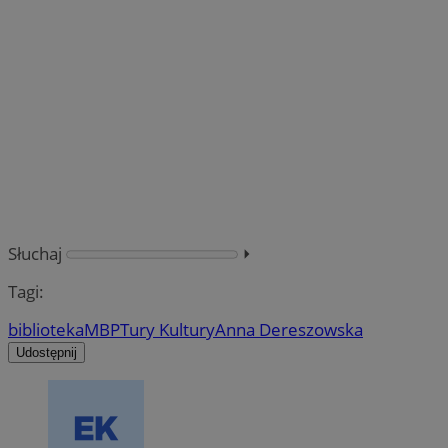
Słuchaj
⏵︎
Tagi:
biblioteka
MBP
Tury Kultury
Anna Dereszowska
Udostępnij