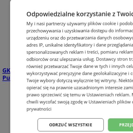
Odpowiedzialne korzystanie z Twoi
My i nasi partnerzy używamy plików cookie i podob
przechowywania i uzyskiwania dostępu do informac
urządzeniu oraz do przetwarzania danych osobowych
adres IP, unikalne identyfikatory i dane przeglądani
spersonalizowanych reklam i treści, pomiaru reklam i
odbiorców oraz ulepszania usług.
Dostawcy stron tr
również przetwarzać Twoje dane w tych i innych cel
GKS Tychy pokonał Zagłębie Sosnowiec w
wykorzystywać precyzyjne dane geolokalizacyjne i c
Pucharze Polski
Twoje wybory dotyczą wyłącznie tej witryny. Niekt
opierać się na prawnie uzasadnionym interesie zami
prawo sprzeciwić się temu w
Ustawieniach reklam
.
chwili wycofać swoją zgodę w
Ustawieniach plików 
prywatności
ODRZUĆ WSZYSTKIE
PRZEJ