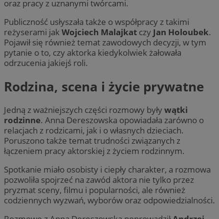
oraz pracy z uznanymi twórcami.
Publiczność usłyszała także o współpracy z takimi
reżyserami jak
Wojciech Malajkat
czy
Jan Holoubek
.
Pojawił się również temat zawodowych decyzji, w tym
pytanie o to, czy aktorka kiedykolwiek żałowała
odrzucenia jakiejś roli.
Rodzina, scena i życie prywatne
Jedną z ważniejszych części rozmowy były
wątki
rodzinne
. Anna Dereszowska opowiadała zarówno o
relacjach z rodzicami, jak i o własnych dzieciach.
Poruszono także temat trudności związanych z
łączeniem pracy aktorskiej z życiem rodzinnym.
Spotkanie miało osobisty i ciepły charakter, a rozmowa
pozwoliła spojrzeć na zawód aktora nie tylko przez
pryzmat sceny, filmu i popularności, ale również
codziennych wyzwań, wyborów oraz odpowiedzialności.
Rozmowę z Anną Dereszowską poprowadził
Andrzej