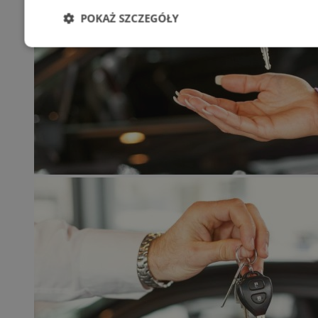
POKAŻ SZCZEGÓŁY
Niezbędne
Wydajność
Targetowani
Niesklasyfikowane
Niezbędne
Wydajność
Targetowanie
Funkcjonalno
Niezbędne pliki cookie umożliwiają korzystanie z podstawowych fun
takich jak logowanie użytkownika i zarządzanie kontem. Bez niezb
można prawidłowo korzystać ze strony internetowej.
Provider
/
Okres
Nazwa
Domena
przechowywani
SessID
mojetychy.pl
1 rok