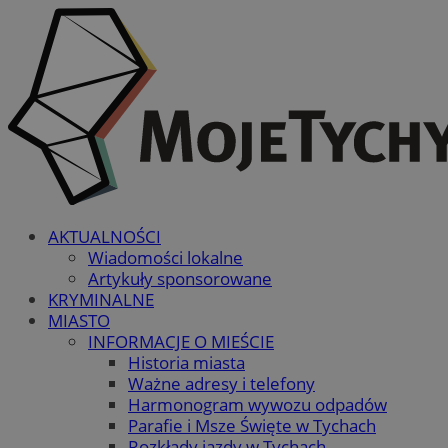
AKTUALNOŚCI
Wiadomości lokalne
Artykuły sponsorowane
KRYMINALNE
MIASTO
INFORMACJE O MIEŚCIE
Historia miasta
Ważne adresy i telefony
Harmonogram wywozu odpadów
Parafie i Msze Święte w Tychach
Rozkłady jazdy w Tychach