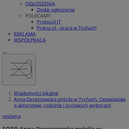
OGŁOSZENIA
Dodaj ogłoszenie
POLECAMY
Protocol IT
Pracuj.pl - praca w Tychach
REKLAMA
WSPÓŁPRACA
Wiadomości lokalne
Anna Dereszowska gościła w Tychach. Opowiadała
o aktorstwie, rodzinie i życiowych wyborach
reklama
FOTO
Anna Dereszowska gościła w