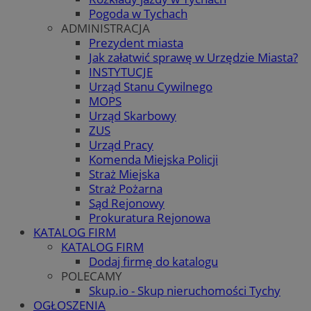
Pogoda w Tychach
ADMINISTRACJA
Prezydent miasta
Jak załatwić sprawę w Urzędzie Miasta?
INSTYTUCJE
Urząd Stanu Cywilnego
MOPS
Urząd Skarbowy
ZUS
Urząd Pracy
Komenda Miejska Policji
Straż Miejska
Straż Pożarna
Sąd Rejonowy
Prokuratura Rejonowa
KATALOG FIRM
KATALOG FIRM
Dodaj firmę do katalogu
POLECAMY
Skup.io - Skup nieruchomości Tychy
OGŁOSZENIA