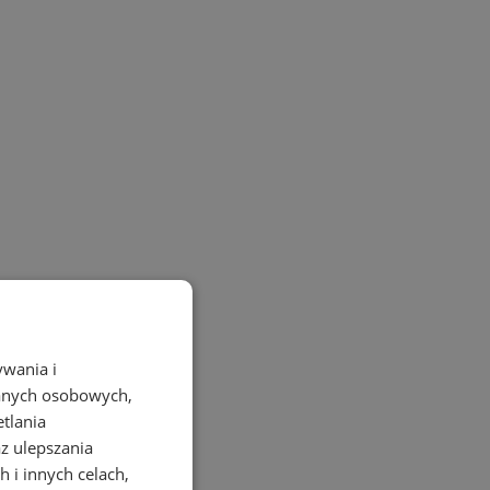
ywania i
danych osobowych,
etlania
az ulepszania
 i innych celach,