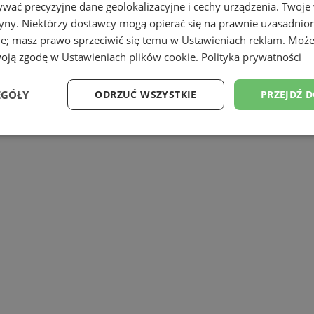
wać precyzyjne dane geolokalizacyjne i cechy urządzenia. Twoje
tryny. Niektórzy dostawcy mogą opierać się na prawnie uzasadnio
ie; masz prawo sprzeciwić się temu w
Ustawieniach reklam
. Może
woją zgodę w
Ustawieniach plików cookie
.
Polityka prywatności
Tychach prowadzą postępowanie w sprawi
EGÓŁY
ODRZUĆ WSZYSTKIE
PRZEJDŹ 
hach. Osoby, które rozpoznają mężczyznę 
Wydajność
Targetowanie
Funkcjonalność
Ni
ezbędne
Wydajność
Targetowanie
Funkcjonalność
Niesklasyfikow
ie umożliwiają korzystanie z podstawowych funkcji strony internetowej, takich jak log
Bez niezbędnych plików cookie nie można prawidłowo korzystać ze strony internetowe
Provider
/
Okres
Opis
Domena
przechowywania