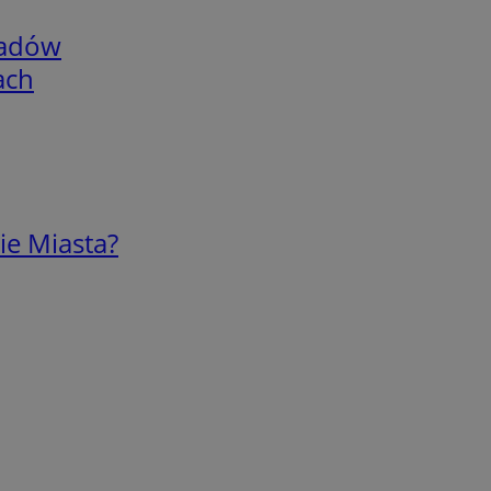
adów
ach
ie Miasta?