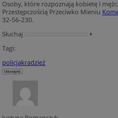
Osoby, które rozpoznają kobietę i mężc
__gpi
test_cookie
Przestępczością Przeciwko Mieniu
Komen
32-56-230.
YSC
_ga_MG4479S3YN
__Secure-
Słuchaj
⏵︎
ustat_gid
ROLLOUT_TOKEN
Tagi:
__gads
policja
kradzież
_clsk
Udostępnij
VISITOR_INFO1_LIV
_ga
_fbp
_clck
Justyna Romanczyk