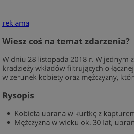
SessID
QeSessID
reklama
MvSessID
CookieScriptConse
Wiesz coś na temat zdarzenia?
VISITOR_PRIVACY_
W dniu 28 listopada 2018 r. W jednym z
kradzieży wkładów filtrujących o łączn
wizerunek kobiety oraz mężczyzny, któr
Nazwa
Rysopis
Nazwa
ustat_jn29ek10jrjhX
Nazwa
ustat_age3nve3hm
OAID
Kobieta ubrana w kurtkę z kapturem
IDE
openstat_8svbs0xb
Mężczyzna w wieku ok. 30 lat, ubra
openstat_gid