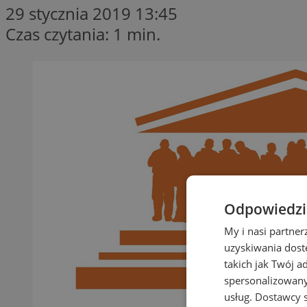
29 stycznia 2019 13:45
Czas czytania: 1 min.
Odpowiedzia
My i nasi partne
uzyskiwania dost
takich jak Twój a
spersonalizowanyc
usług.
Dostawcy s