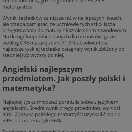
Technikum nr 4, gdzie egzamin zdało 68,29%
maturzystów.
Wyniki techników są niższe niż w najlepszych liceach,
ale trzeba pamiętać, że uczniowie tych szkół łączą
przygotowanie do matury z kształceniem zawodowym.
Na tle ogólnopolskich danych dla techników, gdzie
według CKE maturę zdało 71,3% absolwentów,
najlepsze tyskiej technika osiągnęły wynik zbliżony do
średniej lub wyższy od niej.
Angielski najlepszym
przedmiotem. Jak poszły polski i
matematyka?
Najlepiej tyska młodzież poradziła sobie z językiem
angielskim. Średni wynik z tego przedmiotu wyniósł
80%. Z języka polskiego maturzyści uzyskali średnio
59%, a z matematyki 56%.
To właśnie język angielski okazał się najmocniejszą