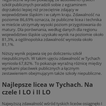
szkół publicznych poradzili sobie z egzaminem
dojrzałości lepiej niż przeciętnie zdający w
województwie śląskim i w całym kraju. Zdawalność na
poziomie 86,69% oznacza, że publiczne licea i technika
w mieście utrzymały wysoki poziom przygotowania do
matury. Dla porównania, według danych dla regionu
województwo śląskie uzyskało wynik na poziomie około
81,3%, a ogólnopolska zdawalność wyniosła około
81,1%.
Niższy wynik pojawia się po doliczeniu szkół
niepublicznych. W takim ujęciu zdawalność w Tychach
wyniosła 67,82%. To pokazuje wyraźną różnicę między
wynikami placówek publicznych a łącznym
zestawieniem obejmującym także szkoły niepubliczne.
Najlepsze licea w Tychach. Na
czele I LO i II LO
Najwyższą zdawalność wśród tyskich liceów osiągnęło I