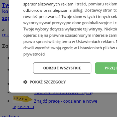
spersonalizowanych reklam i treści, pomiaru reklam i
Tychy: Bitcoiny i Fundacja TVS walczą z
odbiorców oraz ulepszania usług.
Dostawcy stron tr
koronawirusem. Ogromna darowizna dla
również przetwarzać Twoje dane w tych i innych cel
szpitala
wykorzystywać precyzyjne dane geolokalizacyjne i c
2
Twoje wybory dotyczą wyłącznie tej witryny. Niekt
reklama
opierać się na prawnie uzasadnionym interesie zami
prawo sprzeciwić się temu w
Ustawieniach reklam
.
Zobacz również
chwili wycofać swoją zgodę w
Ustawieniach plików 
prywatności
Wiadomości kryminalne w Tychach
ODRZUĆ WSZYSTKIE
PRZEJ
Wiadomości lokalne
POKAŻ SZCZEGÓŁY
Części samochodowe do -70%!
Tworzenie stron www - Tychy
Niezbędne
Wydajność
Targetowani
Znajdź pracę - codziennie nowe
ogłoszenia
Niesklasyfikowane
reklama