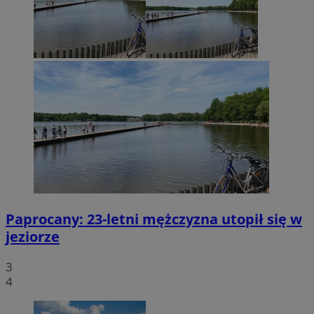
Paprocany: 23-letni mężczyzna utopił się w
jeziorze
3
4