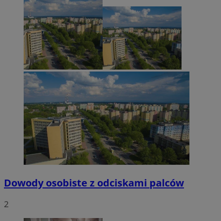
Dowody osobiste z odciskami palców
2