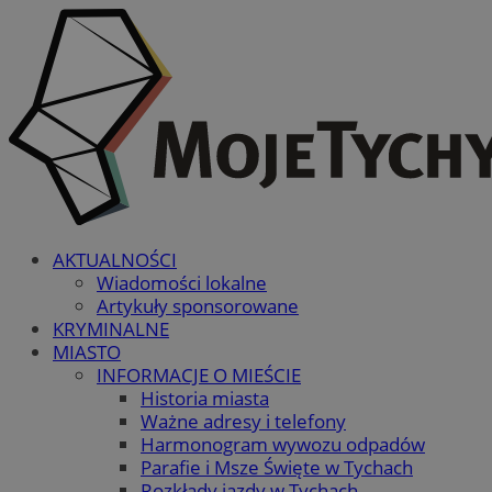
AKTUALNOŚCI
Wiadomości lokalne
Artykuły sponsorowane
KRYMINALNE
MIASTO
INFORMACJE O MIEŚCIE
Historia miasta
Ważne adresy i telefony
Harmonogram wywozu odpadów
Parafie i Msze Święte w Tychach
Rozkłady jazdy w Tychach