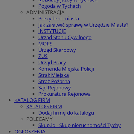
Pogoda w Tychach
ADMINISTRACJA
Prezydent miasta
Jak załatwić sprawę w Urzędzie Miasta?
INSTYTUCJE
Urząd Stanu Cywilnego
MOPS
Urząd Skarbowy
ZUS
Urząd Pracy
Komenda Miejska Policji
Straż Miejska
Straż Pożarna
Sąd Rejonowy
Prokuratura Rejonowa
KATALOG FIRM
KATALOG FIRM
Dodaj firmę do katalogu
POLECAMY
Skup.io - Skup nieruchomości Tychy
OGŁOSZENIA