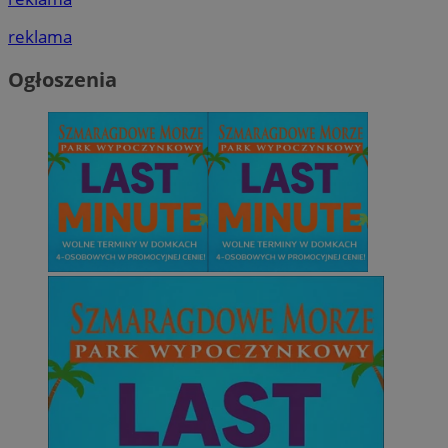
reklama
Ogłoszenia
Niezbędne
Wydajność
Targetowanie
Funkcjonalno
Niezbędne pliki cookie umożliwiają korzystanie z podstawowych fun
takich jak logowanie użytkownika i zarządzanie kontem. Bez niezb
można prawidłowo korzystać ze strony internetowej.
Provider
/
Okres
Nazwa
Domena
przechowywani
SessID
mojetychy.pl
1 rok
QeSessID
mojetychy.pl
1 rok
MvSessID
mojetychy.pl
1 rok
__cf_bm
30 minut
Cloudflare