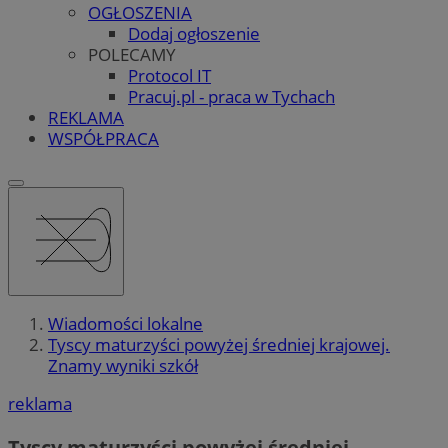
OGŁOSZENIA
Dodaj ogłoszenie
POLECAMY
Protocol IT
Pracuj.pl - praca w Tychach
REKLAMA
WSPÓŁPRACA
Wiadomości lokalne
Tyscy maturzyści powyżej średniej krajowej.
Znamy wyniki szkół
reklama
Tyscy maturzyści powyżej średniej