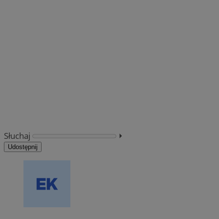
Słuchaj
⏵︎
Udostępnij