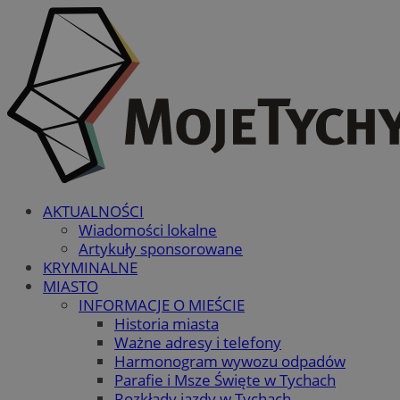
AKTUALNOŚCI
Wiadomości lokalne
Artykuły sponsorowane
KRYMINALNE
MIASTO
INFORMACJE O MIEŚCIE
Historia miasta
Ważne adresy i telefony
Harmonogram wywozu odpadów
Parafie i Msze Święte w Tychach
Rozkłady jazdy w Tychach