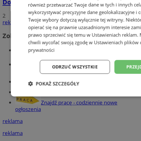
Dowody osobiste z odciskami palców
również przetwarzać Twoje dane w tych i innych cel
wykorzystywać precyzyjne dane geolokalizacyjne i c
2
Twoje wybory dotyczą wyłącznie tej witryny. Niekt
reklama
opierać się na prawnie uzasadnionym interesie zami
Zobacz również
prawo sprzeciwić się temu w
Ustawieniach reklam
.
chwili wycofać swoją zgodę w
Ustawieniach plików 
Wiadomości kryminalne w Tychach
prywatności
Wiadomości lokalne
ODRZUĆ WSZYSTKIE
PRZEJ
Części samochodowe do -70%!
POKAŻ SZCZEGÓŁY
Tworzenie stron www - Tychy
Niezbędne
Wydajność
Targetowani
Znajdź pracę - codziennie nowe
ogłoszenia
reklama
Niesklasyfikowane
reklama