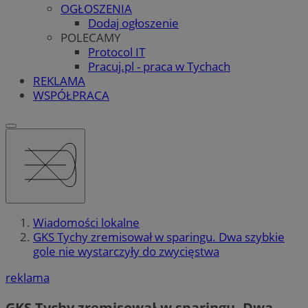
OGŁOSZENIA
Dodaj ogłoszenie
POLECAMY
Protocol IT
Pracuj.pl - praca w Tychach
REKLAMA
WSPÓŁPRACA
Wiadomości lokalne
GKS Tychy zremisował w sparingu. Dwa szybkie
gole nie wystarczyły do zwycięstwa
reklama
GKS Tychy zremisował w sparingu. Dwa