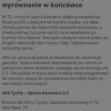
wyrównanie w końcówce
W 72. minucie Sparta Katowice objęła prowadzenie.
Reakcja GKS-u była jednak bardzo szybka. Już dwie
minuty później do siatki trafił zawodnik testowany, a
chwilę później tyszanie wyszli na prowadzenie po
bramce Nico Baiera. Dwa gole zdobyte niemal jeden po
drugim odwróciły losy meczu i dały Trójkolorowym
korzystny wynik.
GKS nie utrzymał jednak prowadzenia do ostatniego
gwizdka. Sparta Katowice doprowadziła do remisu w
samej końcówce spotkania, ustalając wynik sparingu na
2:2. Dla tyskiej drużyny był to kolejny etap przygotowań
do sezonu i okazja do sprawdzenia szerokiej kadry w
warunkach meczowych.
GKS Tychy – Sparta Katowice 2:2
Bramki dla GKS-u Tychy: Zawodnik testowany II 74’,
Nico Baier 75’.