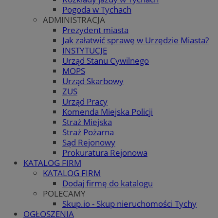
Pogoda w Tychach
ADMINISTRACJA
Prezydent miasta
Jak załatwić sprawę w Urzędzie Miasta?
INSTYTUCJE
Urząd Stanu Cywilnego
MOPS
Urząd Skarbowy
ZUS
Urząd Pracy
Komenda Miejska Policji
Straż Miejska
Straż Pożarna
Sąd Rejonowy
Prokuratura Rejonowa
KATALOG FIRM
KATALOG FIRM
Dodaj firmę do katalogu
POLECAMY
Skup.io - Skup nieruchomości Tychy
OGŁOSZENIA