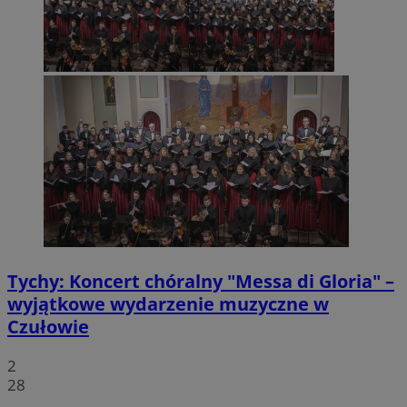
Tychy: Koncert chóralny "Messa di Gloria" –
wyjątkowe wydarzenie muzyczne w
Czułowie
2
28