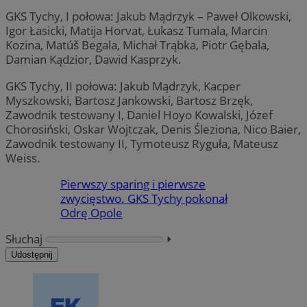
GKS Tychy, I połowa: Jakub Mądrzyk – Paweł Olkowski,
Igor Łasicki, Matija Horvat, Łukasz Tumala, Marcin
Kozina, Matúš Begala, Michał Trąbka, Piotr Gębala,
Damian Kądzior, Dawid Kasprzyk.
GKS Tychy, II połowa: Jakub Mądrzyk, Kacper
Myszkowski, Bartosz Jankowski, Bartosz Brzęk,
Zawodnik testowany I, Daniel Hoyo Kowalski, Józef
Chorosiński, Oskar Wojtczak, Denis Śleziona, Nico Baier,
Zawodnik testowany II, Tymoteusz Ryguła, Mateusz
Weiss.
Pierwszy sparing i pierwsze
zwycięstwo. GKS Tychy pokonał
Odrę Opole
Słuchaj
⏵︎
Udostępnij