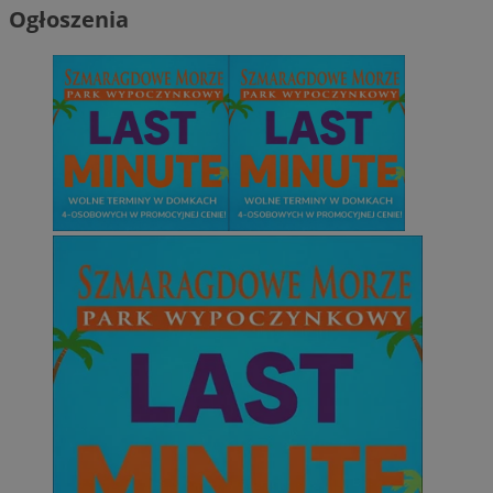
Ogłoszenia
Niezbędne
Wydajność
Targetowanie
Funkcjonalno
Niezbędne pliki cookie umożliwiają korzystanie z podstawowych fun
takich jak logowanie użytkownika i zarządzanie kontem. Bez niezb
można prawidłowo korzystać ze strony internetowej.
Provider
/
Okres
Nazwa
Domena
przechowywani
SessID
mojetychy.pl
1 rok
QeSessID
mojetychy.pl
1 rok
MvSessID
mojetychy.pl
1 rok
__cf_bm
30 minut
Cloudflare
Inc.
.x.com