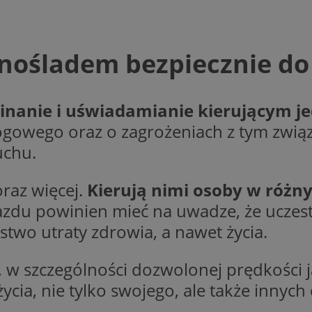
Provider
/
Okres
Opis
.openstat.eu
1 rok
Domena
Provider
/
przechowywania
Okres
Opis
Domena
przechowywania
femfb5ytuyf6r8xbc7em
.ustat.info
1 rok
1 dzień
Ten plik cookie jest powiązany z oprogramo
Microsoft
Clarity analytics. Jest on używany do przech
nośladem bezpiecznie do
mojetychy.pl
E
5 miesięcy 4
Ten plik cookie jest ustawiany przez Youtub
Google LLC
zdizrcl917xni6ck3
.ustat.info
1 rok
o sesji użytkownika i łączenia wielu przegląd
tygodnie
preferencje użytkownika dotyczące filmów
.youtube.com
sesję użytkownika do celów analitycznych.
osadzonych w witrynach; może również okre
.youtube.com
5 miesięcy 4 ty
odwiedzający witrynę korzysta z nowej, czy s
.ustat.info
1 rok
Ten plik cookie jest używany do zbierania info
interfejsu YouTube.
m2t182Xln9cdpc6lluvycy
.openstat.eu
1 rok
odwiedzający korzystają ze strony internetowe
nanie i uświadamianie kierującym j
strony są najczęściej odwiedzane i czy wiado
1 tydzień
To jest własny plik cookie Microsoft MSN,
Microsoft
odbierane ze stron internetowych. Informacj
pomiaru wykorzystania strony internetowe
Corporation
gowego oraz o zagrożeniach z tym zwią
wykorzystywane w celu poprawy strony inter
analizy.
.c.clarity.ms
zrozumienia zaangażowania użytkownika.
uchu.
Sesja
Ten plik cookie jest ustawiany przez YouTu
Google LLC
1 rok
Powiązany z platformą reklamową banerów 
OpenX
wyświetleń osadzonych filmów.
.youtube.com
wydawców. Rejestruje, czy zostały wyświetlo
Technologies
reklamy. Podobno używane tylko do zwiększen
Inc.
raz więcej.
Kierują nimi osoby w różny
1 rok
Ten plik cookie jest powszechnie używany p
Microsoft
nie do kierowania na użytkowników. Jako pli
reklama.silnet.pl
Microsoft jako unikalny identyfikator użyt
Corporation
administratora nie można go używać do śledz
ustawić za pomocą wbudowanych skryptów 
jazdu powinien mieć na uwadze, że ucze
.clarity.ms
domenach.
Powszechnie uważa się, że synchronizuje si
domenach Microsoft, umożliwiając śledzen
stwo utraty zdrowia, a nawet życia.
.mojetychy.pl
1 rok 4 tygodnie
Ten plik cookie jest używany do analizy wewn
operatora witryny.
1 rok
Ten plik cookie jest powszechnie używany p
Microsoft
Microsoft jako unikalny identyfikator użyt
Corporation
.mojetychy.pl
1 rok
Ten plik cookie jest prawdopodobnie używany
ustawić za pomocą wbudowanych skryptów 
 w szczególności dozwolonej prędkości 
.bing.com
analizy celów, gromadzenia informacji na tema
Powszechnie uważa się, że synchronizuje si
użytkownika i wskaźników wydajności strony
domenach Microsoft, umożliwiając śledzen
ycia, nie tylko swojego, ale także innych 
celu poprawy doświadczenia użytkownika.
1 rok
Jest to własny plik cookie Microsoft MSN, k
Microsoft
23 godziny 59
Ten plik cookie jest powiązany z oprogramo
Microsoft
prawidłowe działanie tej witryny.