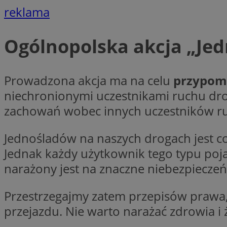
reklama
Nazwa
openstat_gid
Nazwa
ustat_age3nve3hm
_clsk
Ogólnopolska akcja „Jed
VISITOR_INFO1_LIV
ustat_jn29ek10jrjhX
__Secure-YNID
ustat_gid
openstat_8svbs0xb
Prowadzona akcja ma na celu
przypomi
MR
niechronionymi uczestnikami ruchu dro
zachowań wobec innych uczestników r
YSC
OAID
Jednośladów na naszych drogach jest co
MUID
Jednak każdy użytkownik tego typu po
narażony jest na znaczne niebezpieczeń
FCCDCF
MUID
__gpi
Przestrzegajmy zatem przepisów prawa,
przejazdu. Nie warto narażać zdrowia i ż
SRM_B
_clsk