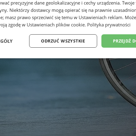
wać precyzyjne dane geolokalizacyjne i cechy urządzenia. Twoje
tryny. Niektórzy dostawcy mogą opierać się na prawnie uzasadnio
ie; masz prawo sprzeciwić się temu w
Ustawieniach reklam
. Może
woją zgodę w
Ustawieniach plików cookie
.
Polityka prywatności
EGÓŁY
ODRZUĆ WSZYSTKIE
PRZEJDŹ 
Wydajność
Targetowanie
Funkcjonalność
Ni
ezbędne
Wydajność
Targetowanie
Funkcjonalność
Niesklasyfikow
ie umożliwiają korzystanie z podstawowych funkcji strony internetowej, takich jak log
Bez niezbędnych plików cookie nie można prawidłowo korzystać ze strony internetowe
Provider
/
Okres
Opis
Domena
przechowywania