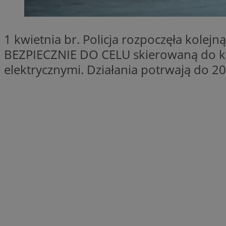
SessID
QeSessID
1 kwietnia br. Policja rozpoczęła kole
MvSessID
BEZPIECZNIE DO CELU skierowaną do ki
__cf_bm
elektrycznymi. Działania potrwają do 20
VISITOR_PRIVACY_
CookieScriptConse
__cf_bm
Nazwa