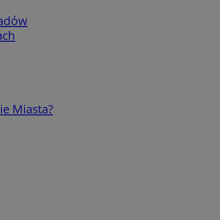
adów
ach
ie Miasta?