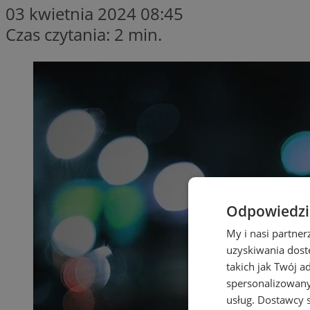
03 kwietnia 2024 08:45
Czas czytania: 2 min.
Odpowiedzia
My i nasi partne
uzyskiwania dost
takich jak Twój a
spersonalizowanyc
usług.
Dostawcy s