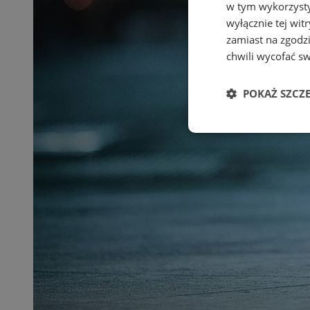
w tym wykorzysty
wyłącznie tej wi
zamiast na zgodz
chwili wycofać s
POKAŻ SZCZ
Niezbędne
Ni
Niezbędne pliki cook
zarządzanie kontem. 
Nazwa