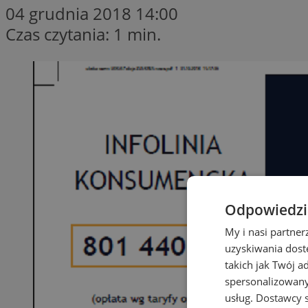
04 grudnia 2018 14:00
Czas czytania: 1 min.
Odpowiedzia
My i nasi partne
uzyskiwania dost
takich jak Twój a
spersonalizowanyc
usług.
Dostawcy s