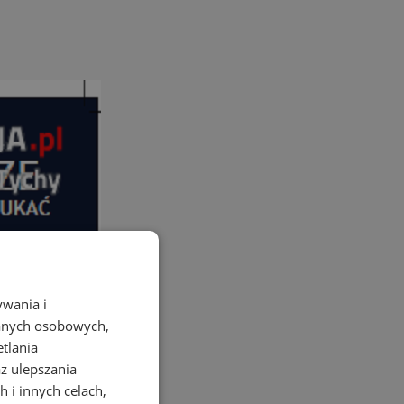
ywania i
danych osobowych,
etlania
az ulepszania
 i innych celach,