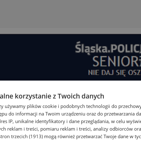
lne korzystanie z Twoich danych
rzy używamy plików cookie i podobnych technologii do przechow
ępu do informacji na Twoim urządzeniu oraz do przetwarzania 
dres IP, unikalne identyfikatory i dane przeglądania, w celu wyświ
h reklam i treści, pomiaru reklam i treści, analizy odbiorców or
tron trzecich (1913)
mogą również przetwarzać Twoje dane w tych