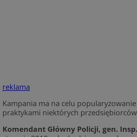
SessID
QeSessID
MvSessID
__cf_bm
VISITOR_PRIVACY_
CookieScriptConse
reklama
Kampania ma na celu popularyzowanie 
__cf_bm
praktykami niektórych przedsiębiorców
Komendant Główny Policji, gen. Insp
Nazwa