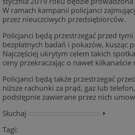
stycznia 2019 roku będzie prowadzona 
Nazwa
W ramach kampanii policjanci zajmujący 
openstat_gid
Nazwa
przez nieuczciwych przedsiębiorców.
ustat_age3nve3hm
_clsk
VISITOR_INFO1_LIV
ustat_jn29ek10jrjhX
Policjanci będą przestrzegać przed tymi
__Secure-YNID
ustat_gid
bezpłatnych badań i pokazów, kusząc p
openstat_8svbs0xb
MR
Najczęściej ukrytym celem takich spotka
ceny przekraczając o nawet kilkanaście
YSC
OAID
Policjanci będą także przestrzegać pr
MUID
niższe rachunki za prąd, gaz lub telefo
podstępnie zawierane przez nich umow
FCCDCF
MUID
Słuchaj
⏵︎
__gpi
Tagi:
SRM_B
_clsk