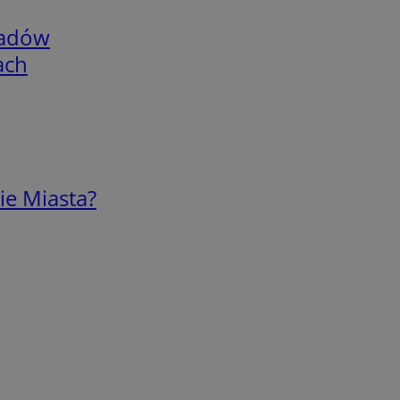
adów
ach
ie Miasta?