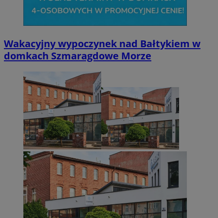
CookieScriptConsent
4 tygodnie 2 dn
CookieScript
mojetychy.pl
Wakacyjny wypoczynek nad Bałtykiem w
domkach Szmaragdowe Morze
Googl
VISITOR_PRIVACY_METADATA
5 miesięcy 4
YouTube
tygodnie
.youtube.com