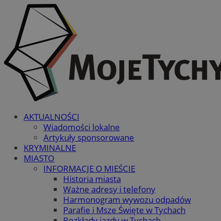
AKTUALNOŚCI
Wiadomości lokalne
Artykuły sponsorowane
KRYMINALNE
MIASTO
INFORMACJE O MIEŚCIE
Historia miasta
Ważne adresy i telefony
Harmonogram wywozu odpadów
Parafie i Msze Święte w Tychach
Rozkłady jazdy w Tychach