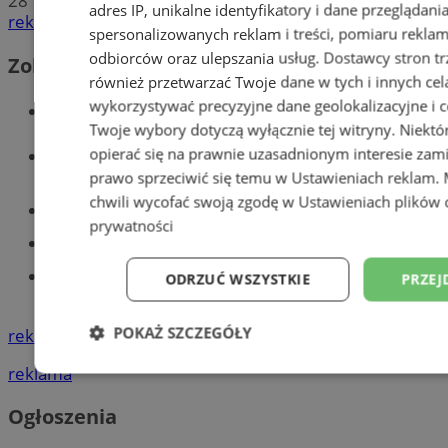
28
adres IP, unikalne identyfikatory i dane przeglądani
reklama
spersonalizowanych reklam i treści, pomiaru reklam i
odbiorców oraz ulepszania usług.
Dostawcy stron tr
Zobacz również
również przetwarzać Twoje dane w tych i innych cel
wykorzystywać precyzyjne dane geolokalizacyjne i c
Wiadomości kryminalne w Tychach
Twoje wybory dotyczą wyłącznie tej witryny. Niekt
Wiadomości lokalne
opierać się na prawnie uzasadnionym interesie zami
prawo sprzeciwić się temu w
Ustawieniach reklam
.
chwili wycofać swoją zgodę w
Ustawieniach plików 
Części samochodowe do -70%!
prywatności
Tworzenie stron www - Tychy
Znajdź pracę - codziennie nowe
ODRZUĆ WSZYSTKIE
PRZEJ
ogłoszenia
POKAŻ SZCZEGÓŁY
reklama
reklama
Niezbędne
Wydajność
Targetowani
Ogłoszenia