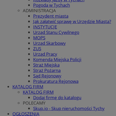
Pogoda w Tychach
ADMINISTRACJA
Prezydent miasta
Jak załatwić sprawę w Urzędzie Miasta?
INSTYTUCJE
Urząd Stanu Cywilnego
MOPS
Urząd Skarbowy
ZUS
Urząd Pracy
Komenda Miejska Policji
Straż Miejska
Straż Pożarna
Sąd Rejonowy
Prokuratura Rejonowa
KATALOG FIRM
KATALOG FIRM
Dodaj firmę do katalogu
POLECAMY
Skup.io - Skup nieruchomości Tychy
OGŁOSZENIA