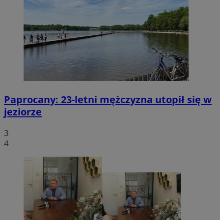
Paprocany: 23-letni mężczyzna utopił się w
jeziorze
3
4