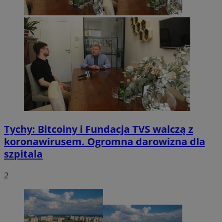
Tychy: Bitcoiny i Fundacja TVS walczą z
koronawirusem. Ogromna darowizna dla
szpitala
2