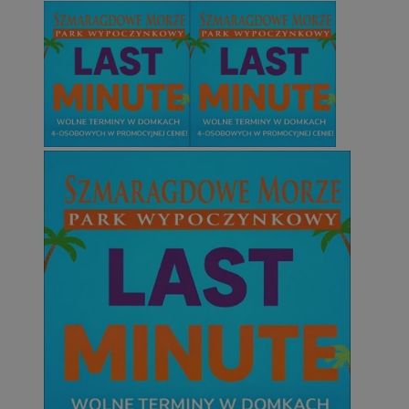
Niesklasyfikowane
Niezbędne
Wydajność
Targetowanie
Funkcjonalno
Niezbędne pliki cookie umożliwiają korzystanie z podstawowych fun
takich jak logowanie użytkownika i zarządzanie kontem. Bez niezb
można prawidłowo korzystać ze strony internetowej.
Provider
/
Okres
Nazwa
Domena
przechowywani
SessID
mojetychy.pl
1 rok
QeSessID
mojetychy.pl
1 rok
MvSessID
mojetychy.pl
1 rok