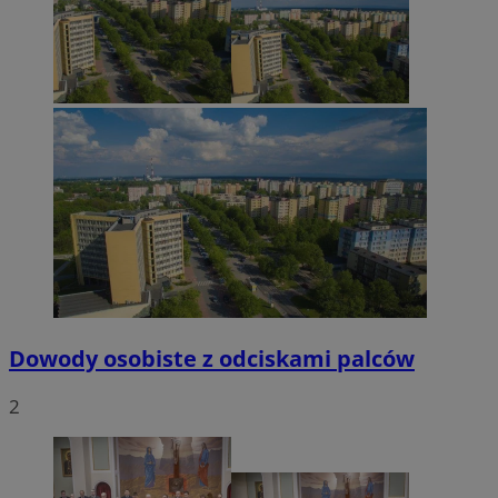
Dowody osobiste z odciskami palców
2