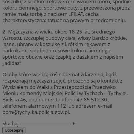
koszulkę z krótkim rękawem ze wzorem moro, spodnie
koloru ciemnego, sportowe buty, z przewieszoną przez
ramię małą torbę z napisem „FILA”, cecha
charakterystyczna: tatuaż na prawym przedramieniu.
2. Mężczyzna w wieku około 18-25 lat, średniego
wzrostu, szczupłej budowy ciała, włosy bardzo krótkie,
jasne, ubrany w koszulkę z krótkim rękawem z
nadrukami, spodnie dresowe koloru ciemnego,
sportowe obuwie oraz czapkę z daszkiem z napisem
„adidas”
Osoby które wiedzą coś na temat zdarzenia, bądź
rozpoznają mężczyzn zdjęć, proszone są o kontakt z
Wydziałem do Walki z Przestępczością Przeciwko
Mieniu Komendy Miejskiej Policji w Tychach – Tychy al.
Bielska 46, pod numer telefonu 47 85 512 30 ,
telefonem alarmowym 112 lub adresem e-mail
ppm@tychy.ka.policja.gov.pl
.
Słuchaj
⏵︎
Udostępnij