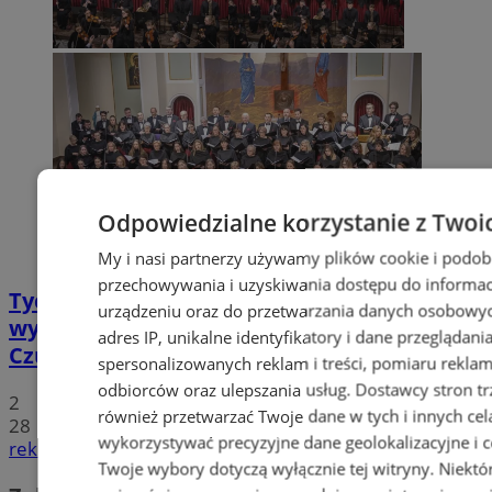
Odpowiedzialne korzystanie z Twoi
My i nasi partnerzy używamy plików cookie i podob
przechowywania i uzyskiwania dostępu do informac
Tychy: Koncert chóralny "Messa di Gloria" –
urządzeniu oraz do przetwarzania danych osobowych
wyjątkowe wydarzenie muzyczne w
adres IP, unikalne identyfikatory i dane przeglądani
Czułowie
spersonalizowanych reklam i treści, pomiaru reklam i
odbiorców oraz ulepszania usług.
Dostawcy stron tr
2
również przetwarzać Twoje dane w tych i innych cel
28
wykorzystywać precyzyjne dane geolokalizacyjne i c
reklama
Twoje wybory dotyczą wyłącznie tej witryny. Niekt