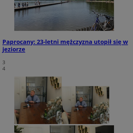
Paprocany: 23-letni mężczyzna utopił się w
jeziorze
3
4