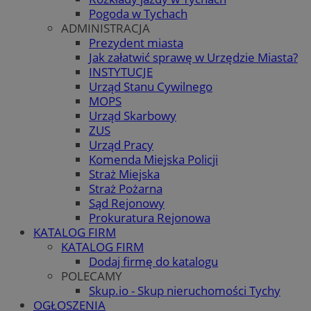
Pogoda w Tychach
ADMINISTRACJA
Prezydent miasta
Jak załatwić sprawę w Urzędzie Miasta?
INSTYTUCJE
Urząd Stanu Cywilnego
MOPS
Urząd Skarbowy
ZUS
Urząd Pracy
Komenda Miejska Policji
Straż Miejska
Straż Pożarna
Sąd Rejonowy
Prokuratura Rejonowa
KATALOG FIRM
KATALOG FIRM
Dodaj firmę do katalogu
POLECAMY
Skup.io - Skup nieruchomości Tychy
OGŁOSZENIA