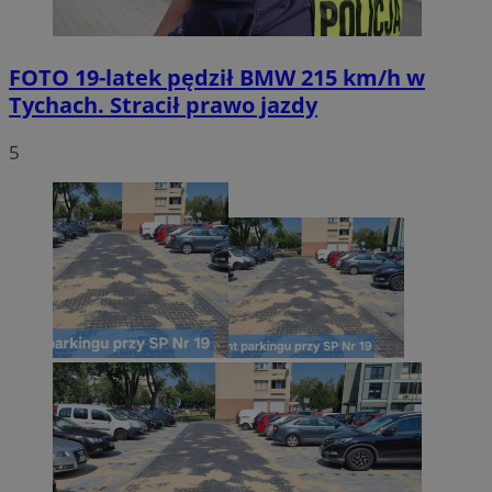
FOTO
19-latek pędził BMW 215 km/h w
Tychach. Stracił prawo jazdy
5