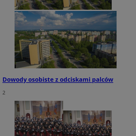
Dowody osobiste z odciskami palców
2