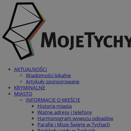
AKTUALNOŚCI
Wiadomości lokalne
Artykuły sponsorowane
KRYMINALNE
MIASTO
INFORMACJE O MIEŚCIE
Historia miasta
Ważne adresy i telefony
Harmonogram wywozu odpadów
Parafie i Msze Święte w Tychach
Rozkłady jazdy w Tychach