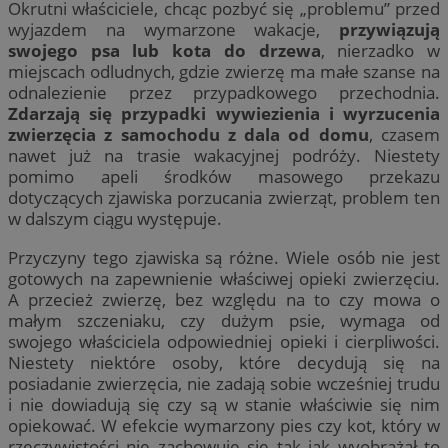
Okrutni właściciele, chcąc pozbyć się „problemu” przed
wyjazdem na wymarzone wakacje,
przywiązują
swojego psa lub kota do drzewa
, nierzadko w
miejscach odludnych, gdzie zwierzę ma małe szanse na
odnalezienie przez przypadkowego przechodnia.
Zdarzają się przypadki wywiezienia i wyrzucenia
zwierzęcia z samochodu z dala od domu
, czasem
nawet już na trasie wakacyjnej podróży. Niestety
pomimo apeli środków masowego przekazu
dotyczących zjawiska porzucania zwierząt, problem ten
w dalszym ciągu występuje.
Przyczyny tego zjawiska są różne. Wiele osób nie jest
gotowych na zapewnienie właściwej opieki zwierzęciu.
A przecież zwierzę, bez względu na to czy mowa o
małym szczeniaku, czy dużym psie, wymaga od
swojego właściciela odpowiedniej opieki i cierpliwości.
Niestety niektóre osoby, które decydują się na
posiadanie zwierzęcia, nie zadają sobie wcześniej trudu
i nie dowiadują się czy są w stanie właściwie się nim
opiekować. W efekcie wymarzony pies czy kot, który w
rzeczywistości nie zachowuje się tak jak wyobrażał to