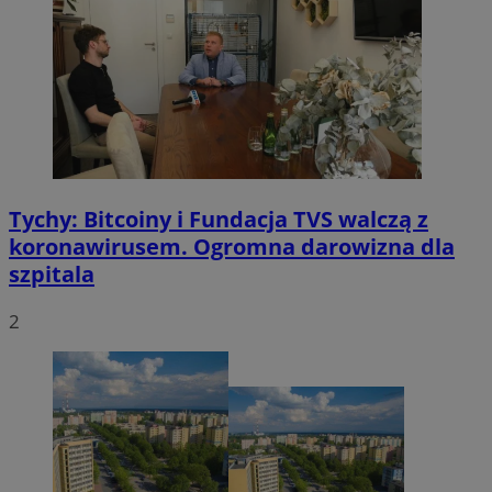
Tychy: Bitcoiny i Fundacja TVS walczą z
koronawirusem. Ogromna darowizna dla
szpitala
2