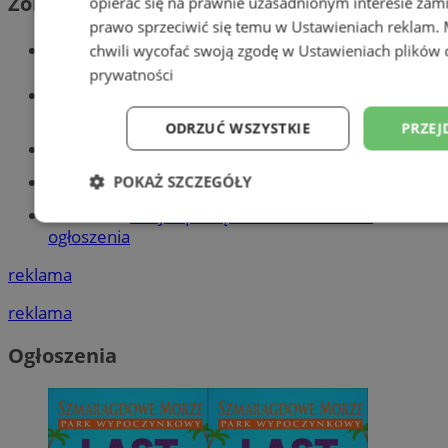
Zobacz również
opierać się na prawnie uzasadnionym interesie zami
prawo sprzeciwić się temu w
Ustawieniach reklam
.
Wiadomości kryminalne w Tychach
chwili wycofać swoją zgodę w
Ustawieniach plików 
prywatności
Wiadomości lokalne
ODRZUĆ WSZYSTKIE
PRZEJ
Części samochodowe do -70%!
Tworzenie stron www - Tychy
POKAŻ SZCZEGÓŁY
Znajdź pracę - codziennie nowe
Niezbędne
Wydajność
Targetowani
ogłoszenia
reklama
Niesklasyfikowane
reklama
Ogłoszenia
Niezbędne
Wydajność
Targetowanie
Funkcjonalno