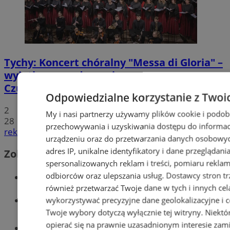
Tychy: Koncert chóralny "Messa di Gloria" –
wyjątkowe wydarzenie muzyczne w
Czułowie
Odpowiedzialne korzystanie z Twoi
2
My i nasi partnerzy używamy plików cookie i podob
28
przechowywania i uzyskiwania dostępu do informac
reklama
urządzeniu oraz do przetwarzania danych osobowych
adres IP, unikalne identyfikatory i dane przeglądani
Zobacz również
spersonalizowanych reklam i treści, pomiaru reklam i
Wiadomości kryminalne w Tychach
odbiorców oraz ulepszania usług.
Dostawcy stron tr
również przetwarzać Twoje dane w tych i innych cel
Wiadomości lokalne
wykorzystywać precyzyjne dane geolokalizacyjne i c
Twoje wybory dotyczą wyłącznie tej witryny. Niekt
opierać się na prawnie uzasadnionym interesie zami
Części samochodowe do -70%!