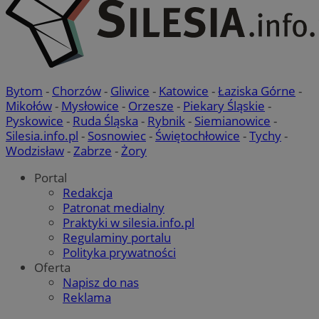
Bytom
-
Chorzów
-
Gliwice
-
Katowice
-
Łaziska Górne
-
Mikołów
-
Mysłowice
-
Orzesze
-
Piekary Śląskie
-
Pyskowice
-
Ruda Śląska
-
Rybnik
-
Siemianowice
-
Silesia.info.pl
-
Sosnowiec
-
Świętochłowice
-
Tychy
-
Wodzisław
-
Zabrze
-
Żory
Portal
Redakcja
Patronat medialny
Praktyki w silesia.info.pl
Regulaminy portalu
Polityka prywatności
Oferta
Napisz do nas
Reklama