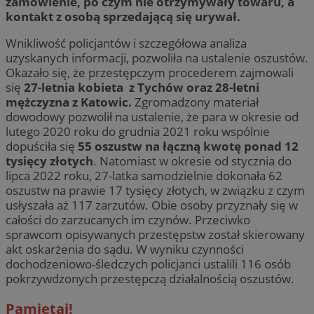
zamówienie, po czym nie otrzymywały towaru, a
kontakt z osobą sprzedającą się urywał.
Wnikliwość policjantów i szczegółowa analiza
uzyskanych informacji, pozwoliła na ustalenie oszustów.
Okazało się, że przestępczym procederem zajmowali
się
27-letnia kobieta z Tychów oraz 28-letni
mężczyzna z Katowic.
Zgromadzony materiał
dowodowy pozwolił na ustalenie, że para w okresie od
lutego 2020 roku do grudnia 2021 roku wspólnie
dopuściła się
55 oszustw na łączną kwotę ponad 12
tysięcy złotych
. Natomiast w okresie od stycznia do
lipca 2022 roku, 27-latka samodzielnie dokonała 62
oszustw na prawie 17 tysięcy złotych, w związku z czym
usłyszała aż 117 zarzutów. Obie osoby przyznały się w
całości do zarzucanych im czynów. Przeciwko
sprawcom opisywanych przestępstw został skierowany
akt oskarżenia do sądu. W wyniku czynności
dochodzeniowo-śledczych policjanci ustalili 116 osób
pokrzywdzonych przestępczą działalnością oszustów.
Pamiętaj!