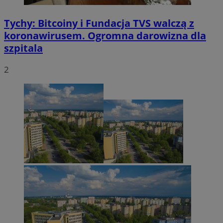
Tychy: Bitcoiny i Fundacja TVS walczą z
koronawirusem. Ogromna darowizna dla
szpitala
2