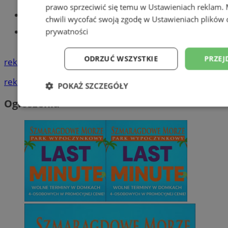
prawo sprzeciwić się temu w
Ustawieniach reklam
.
Tworzenie stron www - Tychy
chwili wycofać swoją zgodę w
Ustawieniach plików 
Znajdź pracę - codziennie nowe
prywatności
ogłoszenia
ODRZUĆ WSZYSTKIE
PRZEJ
reklama
reklama
POKAŻ SZCZEGÓŁY
Ogłoszenia
Niezbędne
Wydajność
Targetowani
Niesklasyfikowane
Niezbędne
Wydajność
Targetowanie
Funkcjonalno