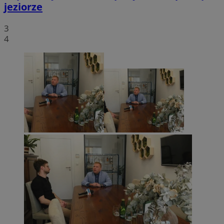
jeziorze
3
4