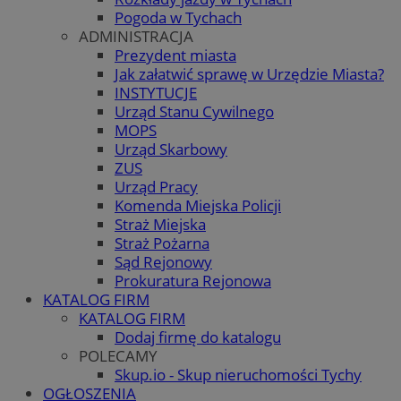
Pogoda w Tychach
ADMINISTRACJA
Prezydent miasta
Jak załatwić sprawę w Urzędzie Miasta?
INSTYTUCJE
Urząd Stanu Cywilnego
MOPS
Urząd Skarbowy
ZUS
Urząd Pracy
Komenda Miejska Policji
Straż Miejska
Straż Pożarna
Sąd Rejonowy
Prokuratura Rejonowa
KATALOG FIRM
KATALOG FIRM
Dodaj firmę do katalogu
POLECAMY
Skup.io - Skup nieruchomości Tychy
OGŁOSZENIA