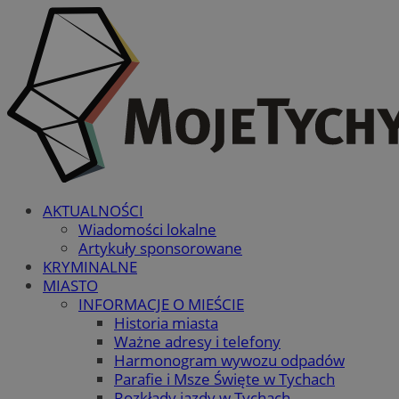
AKTUALNOŚCI
Wiadomości lokalne
Artykuły sponsorowane
KRYMINALNE
MIASTO
INFORMACJE O MIEŚCIE
Historia miasta
Ważne adresy i telefony
Harmonogram wywozu odpadów
Parafie i Msze Święte w Tychach
Rozkłady jazdy w Tychach