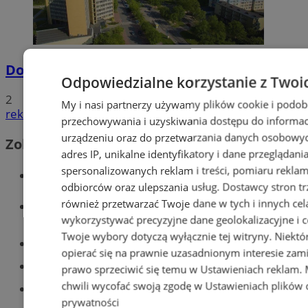
Dowody osobiste z odciskami palców
Odpowiedzialne korzystanie z Twoi
2
My i nasi partnerzy używamy plików cookie i podob
reklama
przechowywania i uzyskiwania dostępu do informac
urządzeniu oraz do przetwarzania danych osobowych
Zobacz również
adres IP, unikalne identyfikatory i dane przeglądani
spersonalizowanych reklam i treści, pomiaru reklam i
Wiadomości kryminalne w Tychach
odbiorców oraz ulepszania usług.
Dostawcy stron tr
również przetwarzać Twoje dane w tych i innych cel
Wiadomości lokalne
wykorzystywać precyzyjne dane geolokalizacyjne i c
Twoje wybory dotyczą wyłącznie tej witryny. Niekt
Części samochodowe do -70%!
opierać się na prawnie uzasadnionym interesie zami
Tworzenie stron www - Tychy
prawo sprzeciwić się temu w
Ustawieniach reklam
.
chwili wycofać swoją zgodę w
Ustawieniach plików 
Znajdź pracę - codziennie nowe
prywatności
ogłoszenia