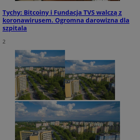
Tychy: Bitcoiny i Fundacja TVS walczą z
koronawirusem. Ogromna darowizna dla
szpitala
2