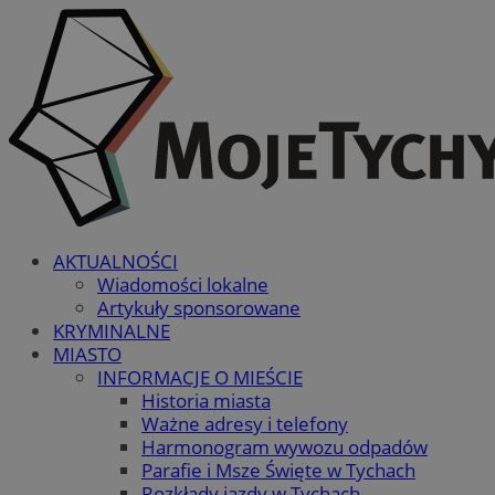
AKTUALNOŚCI
Wiadomości lokalne
Artykuły sponsorowane
KRYMINALNE
MIASTO
INFORMACJE O MIEŚCIE
Historia miasta
Ważne adresy i telefony
Harmonogram wywozu odpadów
Parafie i Msze Święte w Tychach
Rozkłady jazdy w Tychach