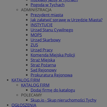
Pogoda w Tychach
ADMINISTRACJA
Prezydent miasta
Jak załatwić sprawę w Urzędzie Miasta?
INSTYTUCJE
Urząd Stanu Cywilnego
MOPS
Urząd Skarbowy
ZUS
Urząd Pracy
Komenda Miejska Policji
Straż Miejska
Straż Pożarna
Sąd Rejonowy
Prokuratura Rejonowa
KATALOG FIRM
KATALOG FIRM
Dodaj firmę do katalogu
POLECAMY
Skup.io - Skup nieruchomości Tychy
OGŁOSZENIA