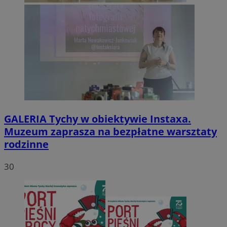
GALERIA
Tychy w obiektywie Instaxa.
Muzeum zaprasza na bezpłatne warsztaty
rodzinne
30