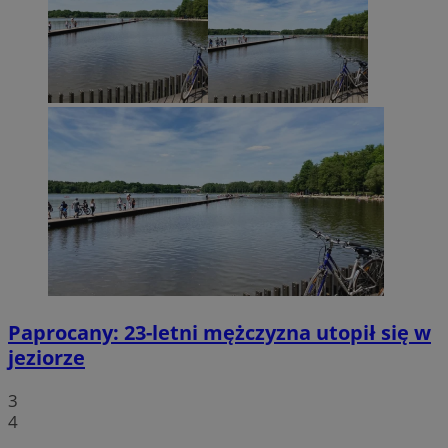
Paprocany: 23-letni mężczyzna utopił się w
jeziorze
3
4