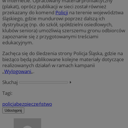
w Internecie. Opracowany materiał profilaktyczny
(plakat), oprócz publikacji w sieci został również
przekazany do komend
Policji
na terenie województwa
śląskiego, gdzie mundurowi poprzez dalszą ich
dystrybucję (np. do szkół, spółdzielni osiedlowych,
klubów seniora) umożliwią szerszemu gronu odbiorców
zapoznanie się z przygotowanymi treściami
edukacyjnym.
Zachęca się do śledzenia strony Policja Śląska, gdzie na
bieżąco będą publikowane kolejne materiały dotyczące
realizowanych działań w ramach kampanii
„
Wylogowani
„.
Słuchaj
⏵︎
Tagi:
policja
bezpieczeństwo
Udostępnij