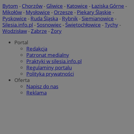
Bytom
-
Chorzów
-
Gliwice
-
Katowice
-
Łaziska Górne
-
Mikołów
-
Mysłowice
-
Orzesze
-
Piekary Śląskie
-
Pyskowice
-
Ruda Śląska
-
Rybnik
-
Siemianowice
-
Silesia.info.pl
-
Sosnowiec
-
Świętochłowice
-
Tychy
-
Wodzisław
-
Zabrze
-
Żory
Portal
Redakcja
Patronat medialny
Praktyki w silesia.info.pl
Regulaminy portalu
Polityka prywatności
Oferta
Napisz do nas
Reklama