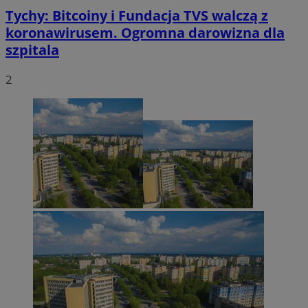
Tychy: Bitcoiny i Fundacja TVS walczą z
koronawirusem. Ogromna darowizna dla
szpitala
2