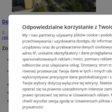
Dowody osobiste z odciskami palców
Odpowiedzialne korzystanie z Twoi
2
My i nasi partnerzy używamy plików cookie i podob
reklama
przechowywania i uzyskiwania dostępu do informac
urządzeniu oraz do przetwarzania danych osobowych
Zobacz również
adres IP, unikalne identyfikatory i dane przeglądani
Wiadomości kryminalne w Tychach
spersonalizowanych reklam i treści, pomiaru reklam i
odbiorców oraz ulepszania usług.
Dostawcy stron tr
Wiadomości lokalne
również przetwarzać Twoje dane w tych i innych cel
wykorzystywać precyzyjne dane geolokalizacyjne i c
Twoje wybory dotyczą wyłącznie tej witryny. Niekt
Części samochodowe do -70%!
opierać się na prawnie uzasadnionym interesie zami
Tworzenie stron www - Tychy
prawo sprzeciwić się temu w
Ustawieniach reklam
.
Znajdź pracę - codziennie nowe
chwili wycofać swoją zgodę w
Ustawieniach plików 
ogłoszenia
prywatności