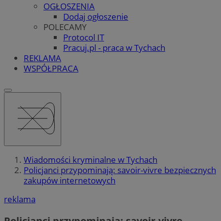
OGŁOSZENIA
Dodaj ogłoszenie
POLECAMY
Protocol IT
Pracuj.pl - praca w Tychach
REKLAMA
WSPÓŁPRACA
Wiadomości kryminalne w Tychach
Policjanci przypominają: savoir-vivre bezpiecznych
zakupów internetowych
reklama
Policjanci przypominają: savoir-vivre