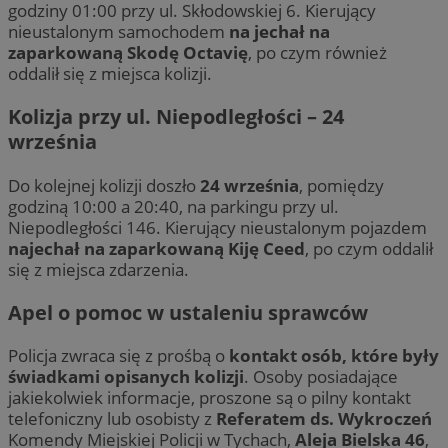
godziny 01:00 przy ul. Skłodowskiej 6. Kierujący
nieustalonym samochodem
na jechał na
zaparkowaną Skodę Octavię
, po czym również
oddalił się z miejsca kolizji.
Kolizja przy ul. Niepodległości – 24
września
Do kolejnej kolizji doszło
24 września
, pomiędzy
godziną 10:00 a 20:40, na parkingu przy ul.
Niepodległości 146. Kierujący nieustalonym pojazdem
najechał na zaparkowaną Kiję Ceed
, po czym oddalił
się z miejsca zdarzenia.
Apel o pomoc w ustaleniu sprawców
Policja zwraca się z prośbą o
kontakt osób, które były
świadkami opisanych kolizji
. Osoby posiadające
jakiekolwiek informacje, proszone są o pilny kontakt
telefoniczny lub osobisty z
Referatem ds. Wykroczeń
Komendy Miejskiej Policji w Tychach,
Aleja Bielska 46
,