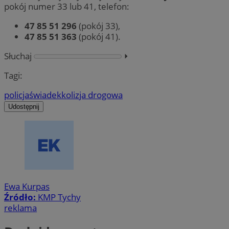
pokój numer 33 lub 41, telefon:
47 85 51 296
(pokój 33),
47 85 51 363
(pokój 41).
Słuchaj
⏵︎
Tagi:
policja
świadek
kolizja drogowa
Udostępnij
Ewa Kurpas
Źródło:
KMP Tychy
reklama