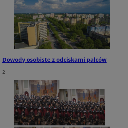
Dowody osobiste z odciskami palców
2