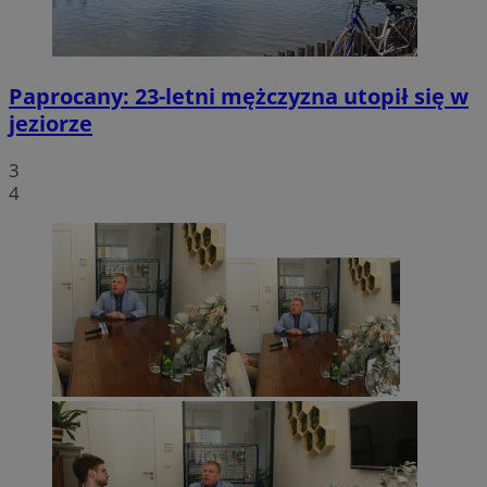
Paprocany: 23-letni mężczyzna utopił się w
jeziorze
3
4