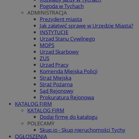
Pogoda w Tychach
ADMINISTRACJA
Prezydent miasta
Jak załatwić sprawę w Urzędzie Miasta?
INSTYTUCJE
Urząd Stanu Cywilnego
MOPS
Urząd Skarbowy
ZUS
Urząd Pracy
Komenda Miejska Policji
Straż Miejska
Straż Pożarna
Sąd Rejonowy
Prokuratura Rejonowa
KATALOG FIRM
KATALOG FIRM
Dodaj firmę do katalogu
POLECAMY
Skup.io - Skup nieruchomości Tychy
OGŁOSZENIA