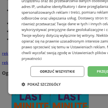
urządzeniu oraz do przetwarzania danych osobowych
adres IP, unikalne identyfikatory i dane przeglądani
Wiadomości lokalne
spersonalizowanych reklam i treści, pomiaru reklam i
odbiorców oraz ulepszania usług.
Dostawcy stron tr
Części samochodowe do -70%!
również przetwarzać Twoje dane w tych i innych cel
wykorzystywać precyzyjne dane geolokalizacyjne i c
Tworzenie stron www - Tychy
Twoje wybory dotyczą wyłącznie tej witryny. Niekt
Znajdź pracę - codziennie nowe
opierać się na prawnie uzasadnionym interesie zami
ogłoszenia
prawo sprzeciwić się temu w
Ustawieniach reklam
.
chwili wycofać swoją zgodę w
Ustawieniach plików 
reklama
prywatności
reklama
ODRZUĆ WSZYSTKIE
PRZEJ
Ogłoszenia
POKAŻ SZCZEGÓŁY
Niezbędne
Wydajność
Targetowani