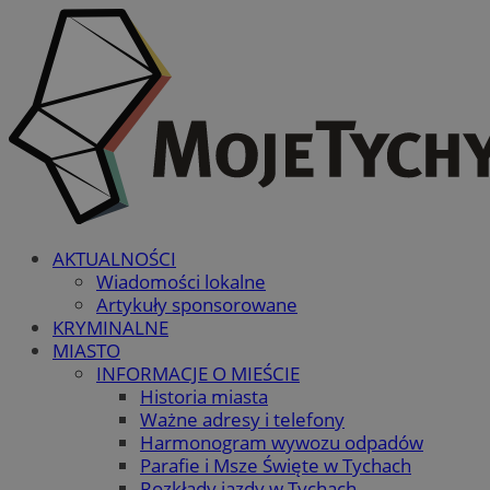
AKTUALNOŚCI
Wiadomości lokalne
Artykuły sponsorowane
KRYMINALNE
MIASTO
INFORMACJE O MIEŚCIE
Historia miasta
Ważne adresy i telefony
Harmonogram wywozu odpadów
Parafie i Msze Święte w Tychach
Rozkłady jazdy w Tychach