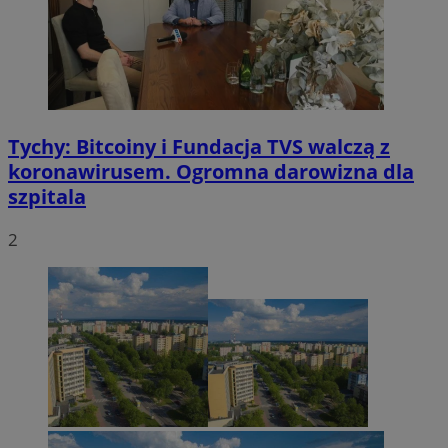
Tychy: Bitcoiny i Fundacja TVS walczą z
koronawirusem. Ogromna darowizna dla
szpitala
2