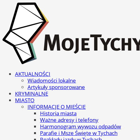
AKTUALNOŚCI
Wiadomości lokalne
Artykuły sponsorowane
KRYMINALNE
MIASTO
INFORMACJE O MIEŚCIE
Historia miasta
Ważne adresy i telefony
Harmonogram wywozu odpadów
Parafie i Msze Święte w Tychach
Rozkłady jazdy w Tychach