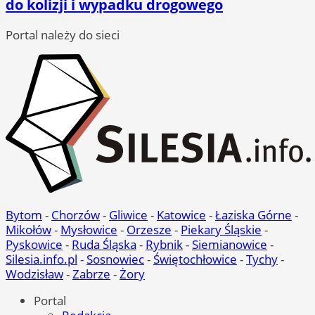
do kolizji i wypadku drogowego
Portal należy do sieci
Bytom
-
Chorzów
-
Gliwice
-
Katowice
-
Łaziska Górne
-
Mikołów
-
Mysłowice
-
Orzesze
-
Piekary Śląskie
-
Pyskowice
-
Ruda Śląska
-
Rybnik
-
Siemianowice
-
Silesia.info.pl
-
Sosnowiec
-
Świętochłowice
-
Tychy
-
Wodzisław
-
Zabrze
-
Żory
Portal