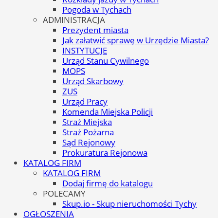
Pogoda w Tychach
ADMINISTRACJA
Prezydent miasta
Jak załatwić sprawę w Urzędzie Miasta?
INSTYTUCJE
Urząd Stanu Cywilnego
MOPS
Urząd Skarbowy
ZUS
Urząd Pracy
Komenda Miejska Policji
Straż Miejska
Straż Pożarna
Sąd Rejonowy
Prokuratura Rejonowa
KATALOG FIRM
KATALOG FIRM
Dodaj firmę do katalogu
POLECAMY
Skup.io - Skup nieruchomości Tychy
OGŁOSZENIA